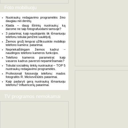
Foto mobiliuoju
Nuotraukų redagavimo programėlės žino
daugiau nei derėtų.
Klaida – daug ištrintų nuotraukų: ką
darome ne taip fotografuodami tamsoje?
3 patarimai, kaip naudojantis tik išmaniuoju
telefonu tobulai įamžinti saulėlydį.
Žiemos grožį lengvai užfiksuokite mobiliojo
telefono kamera: patarimai.
Nepriekaištingam žiemos kadrui –
naudingos telefono kameros funkcijos.
Telefono kameros parametrai: kaip
vasaros kadrus paversti nepamirštamais?
Tobulai socialinių tinklų nuotraukai – TOP 5
nuotraukų redagavimo programėlės.
Profesionali fotosesija telefonu: mados
fotografės R. Mickevičiūtės patarimai.
Kaip padaryti gerą nuotrauką išmaniuoju
telefonu? Influencerių patarimai.
TV programos nemokamai