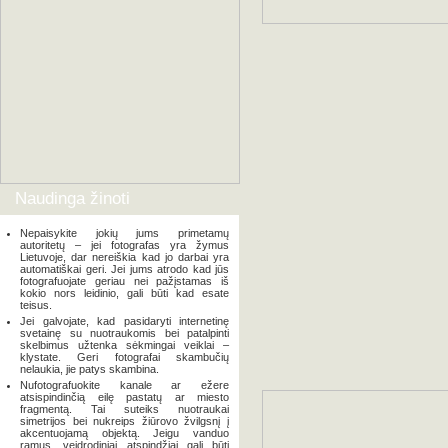
Naudinga žinoti
Nepaisykite jokių jums primetamų
autoritetų – jei fotografas yra žymus
Lietuvoje, dar nereiškia kad jo darbai yra
automatiškai geri. Jei jums atrodo kad jūs
fotografuojate geriau nei pažįstamas iš
kokio nors leidinio, gali būti kad esate
teisus.
Jei galvojate, kad pasidaryti internetinę
svetainę su nuotraukomis bei patalpinti
skelbimus užtenka sėkmingai veiklai –
klystate. Geri fotografai skambučių
nelaukia, jie patys skambina.
Nufotografuokite kanale ar ežere
atsispindinčią eilę pastatų ar miesto
fragmentą. Tai suteiks nuotraukai
simetrijos bei nukreips žiūrovo žvilgsnį į
akcentuojamą objektą. Jeigu vanduo
ramus, veidrodiniai atspindžiai gali būti