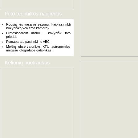
Foto technikos naujienos
Ruošiamės vasaros sezonui: kaip išsirinkti
kokybišką veiksmo kamerą?
Profesionaliam darbui – kokybiški foto
priedai.
Fotoaparato pasirinkimo ABC.
Molėtų observatorijoje KTU astronomijos
mėgėjai fotografuos galaktikas.
Kelionių nuotraukos