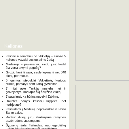
Kelionės
Kelionė automobiliu po Vokietiją – šiuose 5
keliuose vaizdai tiesiog atims žadą .
Madeiroje – pavasarinių žiedų jūra: kodėl
čia verta atvykti gegužę?
Grožiu kerinti sala, saule lepinanti net 340
dienų per metus.
5 gamtos stebuklai Vokietijoje, kuriuos
reikėtų pamatyti bent kartą gyvenime.
7 mitai apie Turkiją: nustebs net ir
galvojantys, kad apie šią šalį žino viską.
7 patarimai, ką būtina nuveikti Zakinte.
Dairotės naujos kelionių krypties, bet
nedrįstate?
Keliaudami į Madeirą nepraleiskite ir Porto
Santo salos.
Rodas: dviejų jūrų skalaujama ramybės
oazė rudens atostogoms.
Šypsenų šalis Tailandas: nuo egzotiškų
valgių iki rojų primenančių paplūdimių.