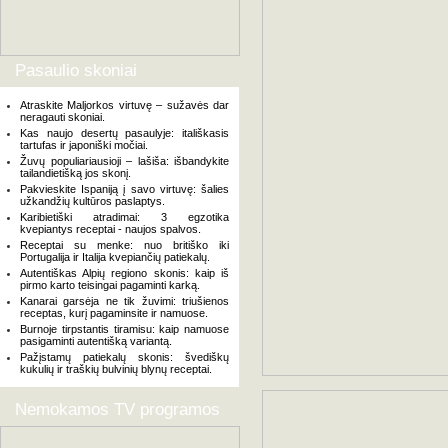
Pasaulio skoniai
Atraskite Maljorkos virtuvę – sužavės dar
neragauti skoniai.
Kas naujo desertų pasaulyje: itališkasis
tartufas ir japoniški močiai.
Žuvų populiariausioji – lašiša: išbandykite
tailandietišką jos skonį.
Pakvieskite Ispaniją į savo virtuvę: šalies
užkandžių kultūros paslaptys.
Karibietiški atradimai: 3 egzotika
kvepiantys receptai - naujos spalvos.
Receptai su menke: nuo britiško iki
Portugalija ir Italija kvepiančių patiekalų.
Autentiškas Alpių regiono skonis: kaip iš
pirmo karto teisingai pagaminti karką.
Kanarai garsėja ne tik žuvimi: triušienos
receptas, kurį pagaminsite ir namuose.
Burnoje tirpstantis tiramisu: kaip namuose
pasigaminti autentišką variantą.
Pažįstamų patiekalų skonis: švediškų
kukulių ir traškių bulvinių blynų receptai.
Nemokamos TV programos