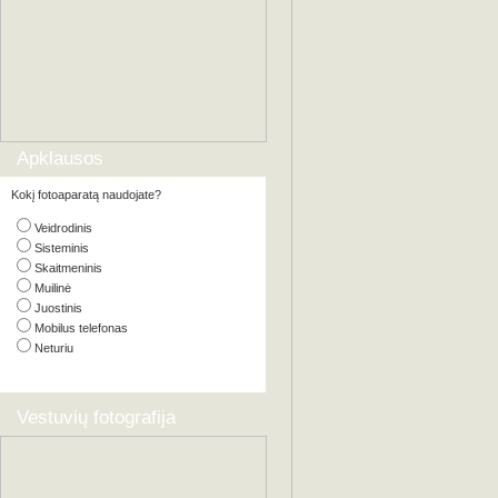
Apklausos
Kokį fotoaparatą naudojate?
Veidrodinis
Sisteminis
Skaitmeninis
Muilinė
Juostinis
Mobilus telefonas
Neturiu
Vestuvių fotografija