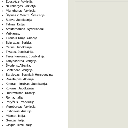
Zugspitze. Vokietija.
Niurnbergas. Vokietija.
Miunchenas. Vokietija.
Šiljonas ir Montrė. Šveicarija.
Budva. Juodkalnija.
Talinas. Estija.
Amsterdamas. Nyderlandai.
Vatikanas.
Tirana ir Kruja. Albanija.
Belgradas. Serbija.
Cetinė. Juodkalnija.
Tivatas. Juodkalnija.
Taros kanjonas. Juodkalnija.
Tanyacsarda. Vengrija.
Škoderis. Albanija.
Sentendre. Vengrija.
Sarajevas. Bosnija ir Hercegovina.
Rozafa pilis. Albanija.
Kotoras - kruizas. Juodkalnija.
Kotoras. Juodkalnija.
Dubrovnikas. Kroatija.
Roma. Italija.
Paryžius. Prancūzija.
Viurcburgas. Vokietija.
Insbrukas. Austrija.
Milanas. Italija.
Genuja. Italija.
Cinque Terre. Italija.