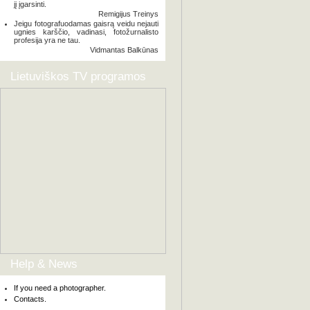
jį įgarsinti.
Remigijus Treinys
Jeigu fotografuodamas gaisrą veidu nejauti
ugnies karščio, vadinasi, fotožurnalisto
profesija yra ne tau.
Vidmantas Balkūnas
Lietuviškos TV programos
Help & News
If you need a photographer.
Contacts.