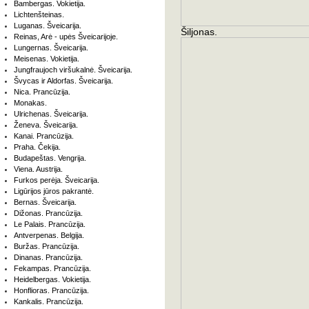
Bambergas. Vokietija.
Lichtenšteinas.
Luganas. Šveicarija.
Šiljonas.
Reinas, Arė - upės Šveicarijoje.
Lungernas. Šveicarija.
Meisenas. Vokietija.
Jungfraujoch viršukalnė. Šveicarija.
Švycas ir Aldorfas. Šveicarija.
Nica. Prancūzija.
Monakas.
Ulrichenas. Šveicarija.
Ženeva. Šveicarija.
Kanai. Prancūzija.
Praha. Čekija.
Budapeštas. Vengrija.
Viena. Austrija.
Furkos perėja. Šveicarija.
Ligūrijos jūros pakrantė.
Bernas. Šveicarija.
Dižonas. Prancūzija.
Le Palais. Prancūzija.
Antverpenas. Belgija.
Buržas. Prancūzija.
Dinanas. Prancūzija.
Fekampas. Prancūzija.
Heidelbergas. Vokietija.
Honflioras. Prancūzija.
Kankalis. Prancūzija.