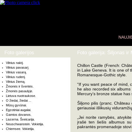
NAUJI
Foto galerijos
Foto galerija: Šiljonas ir
Vilnius naktį.
Chillon Castle (French: Châte
Vilnius pavasarį.
in Lake Geneva. It is one of 
Vilnius vasarą.
Romanesque-Gothic style.
Vilnius rudenį.
Vilnius žiemą.
“If you want peace of mind, 
Žmonės ir šventės.
he also recorded six albums
Žmonės pasaulyje.
Mercury’s bronze statue has
Lietuva nuotraukose.
O žiedai, žiedai ...
Šiljono pilis (pranc. Château
Mūsų gyvūnai.
geriausiai išlikusių viduramžių
Egzotiniai augalai.
Gamtos dovanos.
„Jei norite ramybės, atvykit
Liucerna. Šveicarija.
įrašė ten šešis albumus s
Neuschwanstein. Vokietija.
pakrantės promenadoje stovi 
Chiemsee. Vokietija.