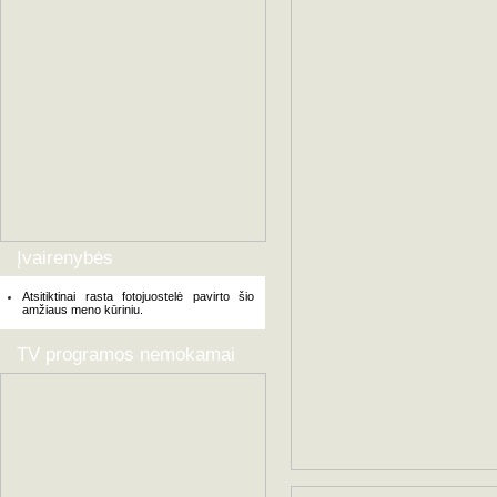
Įvairenybės
Atsitiktinai rasta fotojuostelė pavirto šio
amžiaus meno kūriniu.
TV programos nemokamai