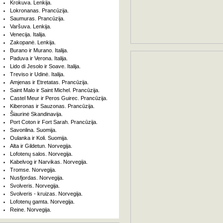
Krokuva. Lenkija.
Lokronanas. Prancūzija.
Saumuras. Prancūzija.
Varšuva. Lenkija.
Venecija. Italija.
Zakopanė. Lenkija.
Burano ir Murano. Italija.
Paduva ir Verona. Italija.
Lido di Jesolo ir Soave. Italija.
Treviso ir Udinė. Italija.
Amjenas ir Etretatas. Prancūzija.
Saint Malo ir Saint Michel. Prancūzija.
Castel Meur ir Peros Guirec. Prancūzija.
Kiberonas ir Sauzonas. Prancūzija.
Šiaurinė Skandinavija.
Port Coton ir Fort Sarah. Prancūzija.
Savonlina. Suomija.
Oulanka ir Koli. Suomija.
Alta ir Gildetun. Norvegija.
Lofotenų salos. Norvegija.
Kabelvog ir Narvikas. Norvegija.
Tromse. Norvegija.
Nusfjordas. Norvegija.
Svolveris. Norvegija.
Svolveris - kruizas. Norvegija.
Lofotenų gamta. Norvegija.
Reine. Norvegija.