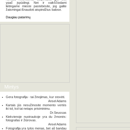
ypač įspūdingi. Net ir vaikščiodami
lietingame mieste pastebėsite, jog galite
žaismingai išnaudoti atspindžius balose.
Daugiau patarimų
Mintys
Gera fotografija - tai žinojimas, kur stovėti.
Ansel Adams
Kartais jūs nesužinosite momento vertės
iki tol, kol tai netaps prisiminimu.
Dr.Seussas
Kiekvienoje nuotraukoje yra du žmonės:
fotografas ir žiūrovas.
Ansel Adams
Fotografija yra tylos menas, bet aš bandau