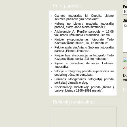
Foto parodos
Fo
Gamtos fotografas M. Čepulis: „Mano
sėkmės paslaptis yra nesėkmė“.
Jū
Kelionę po Lietuvą pradeda fotografijų
paroda, skirta Jono Meko šimtmečiui.
Atidaromoje A. Repšio parodoje – 18:08
val. dronu užfiksuota karantininė Lietuva.
Kinijoje eksponuojamas fotografo Tado
Kazakevičiaus ciklas „Tai, ko nebebus“.
Pekine atidaryta Antano Sutkaus fotografijų
paroda „Planet Lithuania“.
Kinijoje bus eksponuojama fotografo Tado
Kazakevičiaus serija „Tai, ko nebebus“.
Kijeve – išskirtinis dėmesys Lietuvos
fotografijai.
20
Vilniuje – fotografijų paroda supažindins su
socialinių būstų gyventojais.
Da
Paulinos Mongirdaitės fotografijų paroda
va
perkelta į virtualią erdvę.
Nacionalinėje bibliotekoje paroda „Kelias į
D
Laisvę. Lietuva 1988–1991 metais“.
Kelionių nuotraukos