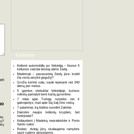
Kelionės
Kelionė automobiliu po Vokietiją – šiuose 5
keliuose vaizdai tiesiog atims žadą .
Madeiroje – pavasarinių žiedų jūra: kodėl
čia verta atvykti gegužę?
eri
Grožiu kerinti sala, saule lepinanti net 340
dienų per metus.
5 gamtos stebuklai Vokietijoje, kuriuos
reikėtų pamatyti bent kartą gyvenime.
7 mitai apie Turkiją: nustebs net ir
galvojantys, kad apie šią šalį žino viską.
mo
7 patarimai, ką būtina nuveikti Zakinte.
Dairotės naujos kelionių krypties, bet
nedrįstate?
ta.
Keliaudami į Madeirą nepraleiskite ir Porto
kų?
Santo salos.
ukų
Rodas: dviejų jūrų skalaujama ramybės
oazė rudens atostogoms.