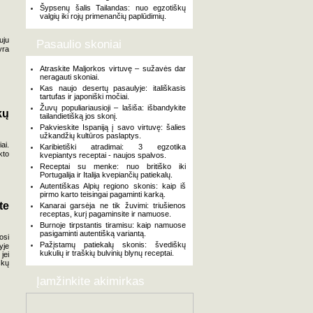
Šypsenų šalis Tailandas: nuo egzotiškų
valgių iki rojų primenančių paplūdimių.
uju
Pasaulio skoniai
yra
Atraskite Maljorkos virtuvę – sužavės dar
neragauti skoniai.
Kas naujo desertų pasaulyje: itališkasis
tartufas ir japoniški močiai.
Žuvų populiariausioji – lašiša: išbandykite
kų
tailandietišką jos skonį.
Pakvieskite Ispaniją į savo virtuvę: šalies
užkandžių kultūros paslaptys.
ai.
Karibietiški atradimai: 3 egzotika
kto
kvepiantys receptai - naujos spalvos.
Receptai su menke: nuo britiško iki
Portugalija ir Italija kvepiančių patiekalų.
Autentiškas Alpių regiono skonis: kaip iš
pirmo karto teisingai pagaminti karką.
te
Kanarai garsėja ne tik žuvimi: triušienos
receptas, kurį pagaminsite ir namuose.
Burnoje tirpstantis tiramisu: kaip namuose
pasigaminti autentišką variantą.
osi
Pažįstamų patiekalų skonis: švediškų
yje
kukulių ir traškių bulvinių blynų receptai.
jei
škų
Įamžinkite akimirkas