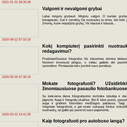
2021-01-31 09:35:38
Valgomi ir nevalgomi grybai
Labai mėgstu grybauti. Mėgstu valgyti. O kartais gryba
fotoaparatu. Gal ir nereiktų čia nuotraukų ta tema, bet kiek 
žmonių, kurie nepažįsta grybų. Vis klausia ir klausia...
2020-09-22 07:33:19
Kokį kompiuterį pasirinkti nuotrau
redagavimui?
Pradedančiuosius fotografus šis klausimas domina labiausi
Nesinori investuoti pinigus, o vėliau gailėtis dėl pasirin
sprendimo. Pirmiausiai teks įvertinti savo poreikius.
2020-05-26 07:30:19
Mokate fotografuoti? Užsidirbki
žinomiausiuose pasaulio fotobankuose
Su kiekviena diena fotografavimo technika tobulėja ir dar
pigesnė. Auga ir fotografų skaičius. Bet iš kitos pusės, pasaul
auga ir grafinės foto/video medžiagos paklausa. Taigi, 
mėgstate fotografuoti, o gal esate sukaupę šimtus kokybi
nuotraukų, tai galite jas paversti savo pajamomis.
2020-03-22 14:41:38
Kaip fotografuoti pro autobuso langą?