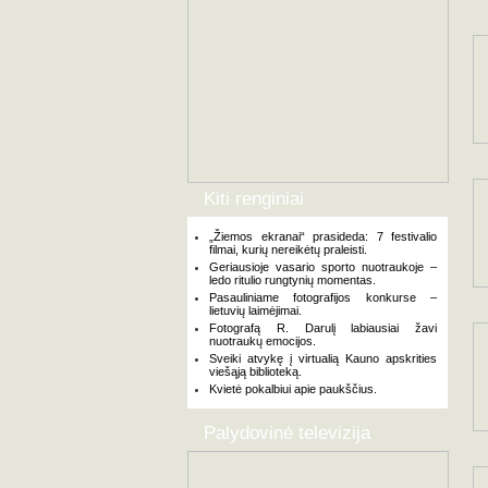
Kiti renginiai
„Žiemos ekranai“ prasideda: 7 festivalio
filmai, kurių nereikėtų praleisti.
Geriausioje vasario sporto nuotraukoje –
ledo ritulio rungtynių momentas.
Pasauliniame fotografijos konkurse –
lietuvių laimėjimai.
Fotografą R. Darulį labiausiai žavi
nuotraukų emocijos.
Sveiki atvykę į virtualią Kauno apskrities
viešąją biblioteką.
Kvietė pokalbiui apie paukščius.
Palydovinė televizija