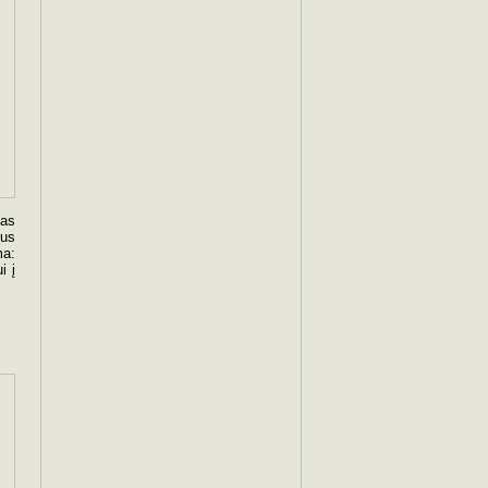
mas
bus
ma:
i į