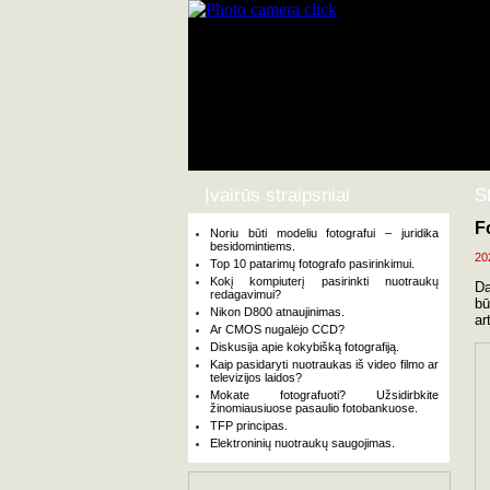
Įvairūs straipsniai
S
F
Noriu būti modeliu fotografui – juridika
besidomintiems.
20
Top 10 patarimų fotografo pasirinkimui.
Kokį kompiuterį pasirinkti nuotraukų
Da
redagavimui?
bū
Nikon D800 atnaujinimas.
ar
Ar CMOS nugalėjo CCD?
Diskusija apie kokybišką fotografiją.
Kaip pasidaryti nuotraukas iš video filmo ar
televizijos laidos?
Mokate fotografuoti? Užsidirbkite
žinomiausiuose pasaulio fotobankuose.
TFP principas.
Elektroninių nuotraukų saugojimas.