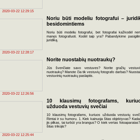
2020-03-22 12:29:15
Noriu būti modeliu fotografui – juridi
besidomintiems
Noriu būti modeliu fotografui, bet fotografai kažkodėl nen
manęs fotografuoti. Kodėl taip yra? Pabandykime pasigilint
juridiką.
2020-03-22 12:28:17
Norite nuostabių nuotraukų?
Jūs švenčiate savo vestuves? Norite gražių vestuvi
nuotraukų? Manote čia tik vestuvių fotografo darbas? Nuosta
vestuvinių nuotraukų paslaptis.
2020-03-22 12:26:56
10 klausimų fotografams, kuriu
užduoda vestuvių svečiai
10 klausimų fotografams, kuriuos užduoda vestuvių sveči
Rimtai ir su humoru. 1. Kiek kainuoja šitas objektyvas? Kada
jis pilkas, tai turbūt yra brangus? O kiek vertas fotoaparatas
šitas trikojis?
2020-03-22 12:25:44