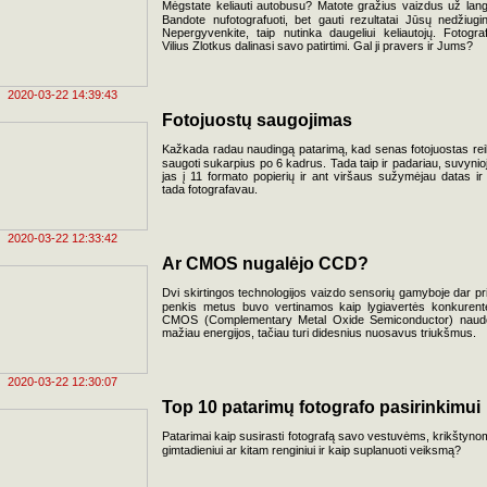
Mėgstate keliauti autobusu? Matote gražius vaizdus už lan
Bandote nufotografuoti, bet gauti rezultatai Jūsų nedžiugi
Nepergyvenkite, taip nutinka daugeliui keliautojų. Fotogra
Vilius Zlotkus dalinasi savo patirtimi. Gal ji pravers ir Jums?
2020-03-22 14:39:43
Fotojuostų saugojimas
Kažkada radau naudingą patarimą, kad senas fotojuostas rei
saugoti sukarpius po 6 kadrus. Tada taip ir padariau, suvynio
jas į 11 formato popierių ir ant viršaus sužymėjau datas ir
tada fotografavau.
2020-03-22 12:33:42
Ar CMOS nugalėjo CCD?
Dvi skirtingos technologijos vaizdo sensorių gamyboje dar pr
penkis metus buvo vertinamos kaip lygiavertės konkurent
CMOS (Complementary Metal Oxide Semiconductor) naud
mažiau energijos, tačiau turi didesnius nuosavus triukšmus.
2020-03-22 12:30:07
Top 10 patarimų fotografo pasirinkimui
Patarimai kaip susirasti fotografą savo vestuvėms, krikštyno
gimtadieniui ar kitam renginiui ir kaip suplanuoti veiksmą?