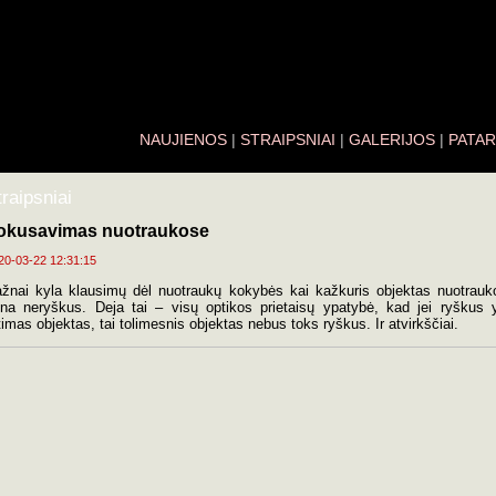
NAUJIENOS
|
STRAIPSNIAI
|
GALERIJOS
|
PATAR
traipsniai
okusavimas nuotraukose
20-03-22 12:31:15
žnai kyla klausimų dėl nuotraukų kokybės kai kažkuris objektas nuotrauk
na neryškus. Deja tai – visų optikos prietaisų ypatybė, kad jei ryškus 
timas objektas, tai tolimesnis objektas nebus toks ryškus. Ir atvirkščiai.