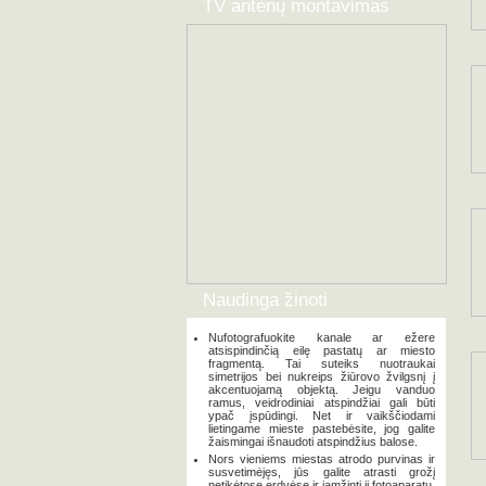
TV antenų montavimas
Naudinga žinoti
Nufotografuokite kanale ar ežere
atsispindinčią eilę pastatų ar miesto
fragmentą. Tai suteiks nuotraukai
simetrijos bei nukreips žiūrovo žvilgsnį į
akcentuojamą objektą. Jeigu vanduo
ramus, veidrodiniai atspindžiai gali būti
ypač įspūdingi. Net ir vaikščiodami
lietingame mieste pastebėsite, jog galite
žaismingai išnaudoti atspindžius balose.
Nors vieniems miestas atrodo purvinas ir
susvetimėjęs, jūs galite atrasti grožį
netikėtose erdvėse ir įamžinti jį fotoaparatu.