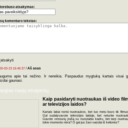
torebuso atsakymas:
sų komentaro tekstas:
/
Aš asas
20-03-23 16:46:37
uguma apie tai nežino. Ir nereikia. Paspaudus mygtuką kartais visai g
izdai gaunasi.
augiau naujų straipsnių
Kaip pasidaryti nuotraukas iš video fil
ar televizijos laidos?
Kartais labai norisi nuotraukos, bet tuo metu buvo tik filmuo
Gal sudalyvavote televizijos laidoje, bet neturite nuotrau
Gavote vestuvių įrašą su nuostabiu kadru, bet tarp nuotra
tokio momento nėra? O gal jus žavi vaizdai iš kelionės?