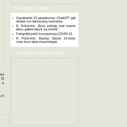
Fotografų mintys
Gąsdinantis DI pastabumas: ChatGPT gali
atspėti, kur daryta jūsų nuotrauka.
R. Požerskis: „Buvo euforija, kad esame
laisvi, galime daryti, ką norime“.
Fotografai prieš koronavirusą COVID-19.
R. Požerskis: išaušęs Sausio 13-osios
rytas buvo labai skausmingas.
TV antenų montavimas
imi
. O
, o
 ir