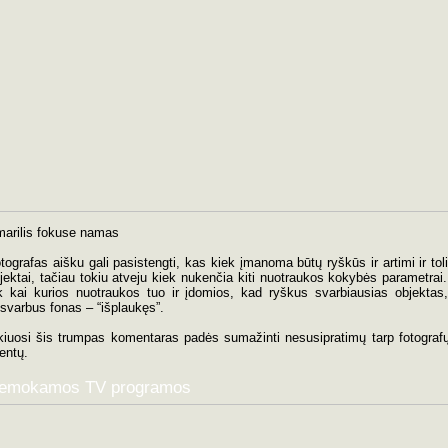
arilis fokuse namas
tografas aišku gali pasistengti, kas kiek įmanoma būtų ryškūs ir artimi ir tol
jektai, tačiau tokiu atveju kiek nukenčia kiti nuotraukos kokybės parametrai
k kai kurios nuotraukos tuo ir įdomios, kad ryškus svarbiausias objektas
svarbus fonas – “išplaukęs”.
kiuosi šis trumpas komentaras padės sumažinti nesusipratimų tarp fotografų
ientų.
emokamos TV programos