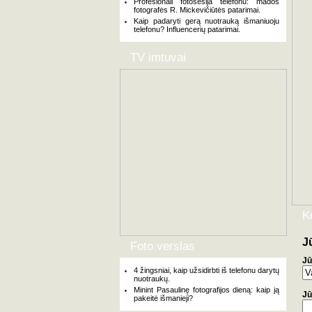
Profesionali fotosesija telefonu: mados
fotografės R. Mickevičiūtės patarimai.
Kaip padaryti gerą nuotrauką išmaniuoju
telefonu? Influencerių patarimai.
TV imtuvai
K
J
Foto verslas
Jū
4 žingsniai, kaip užsidirbti iš telefonu darytų
nuotraukų.
Minint Pasaulinę fotografijos dieną: kaip ją
Jū
pakeitė išmanieji?