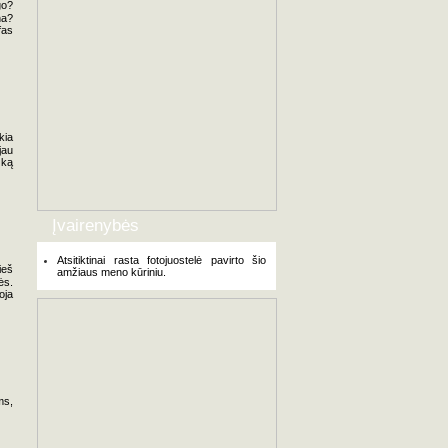
go?
na?
fas
kia
jau
 ką
Įvairenybės
Atsitiktinai rasta fotojuostelė pavirto šio
ieš
amžiaus meno kūriniu.
ės.
oja
ms,