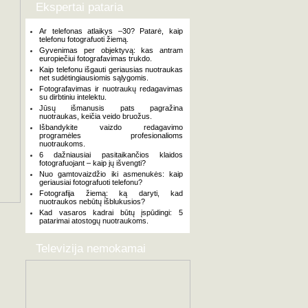
Ekspertai pataria
Ar telefonas atlaikys –30? Patarė, kaip
telefonu fotografuoti žiemą.
Gyvenimas per objektyvą: kas antram
europiečiui fotografavimas trukdo.
Kaip telefonu išgauti geriausias nuotraukas
net sudėtingiausiomis sąlygomis.
Fotografavimas ir nuotraukų redagavimas
su dirbtiniu intelektu.
Jūsų išmanusis pats pagražina
nuotraukas, keičia veido bruožus.
Išbandykite vaizdo redagavimo
programėles profesionalioms
nuotraukoms.
6 dažniausiai pasitaikančios klaidos
fotografuojant – kaip jų išvengti?
Nuo gamtovaizdžio iki asmenukės: kaip
geriausiai fotografuoti telefonu?
Fotografija žiemą: ką daryti, kad
nuotraukos nebūtų išblukusios?
Kad vasaros kadrai būtų įspūdingi: 5
patarimai atostogų nuotraukoms.
Televizija nemokamai