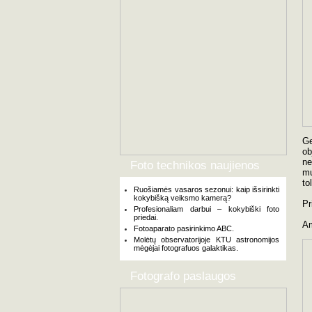
Ge
ob
ne
Foto technikos naujienos
mu
tol
Ruošiamės vasaros sezonui: kaip išsirinkti
kokybišką veiksmo kamerą?
Pr
Profesionaliam darbui – kokybiški foto
priedai.
Am
Fotoaparato pasirinkimo ABC.
Molėtų observatorijoje KTU astronomijos
mėgėjai fotografuos galaktikas.
Fotografo paslaugos