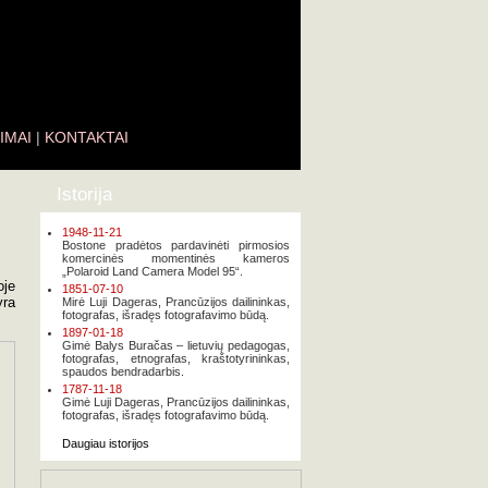
IMAI
|
KONTAKTAI
Istorija
1948-11-21
Bostone pradėtos pardavinėti pirmosios
komercinės momentinės kameros
„Polaroid Land Camera Model 95“.
oje
1851-07-10
yra
Mirė Luji Dageras, Prancūzijos dailininkas,
fotografas, išradęs fotografavimo būdą.
1897-01-18
Gimė Balys Buračas – lietuvių pedagogas,
fotografas, etnografas, kraštotyrininkas,
spaudos bendradarbis.
1787-11-18
Gimė Luji Dageras, Prancūzijos dailininkas,
fotografas, išradęs fotografavimo būdą.
Daugiau istorijos