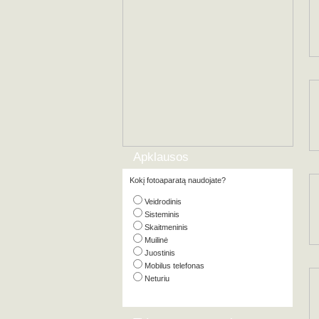
Apklausos
Kokį fotoaparatą naudojate?
Veidrodinis
Sisteminis
Skaitmeninis
Muilinė
Juostinis
Mobilus telefonas
Neturiu