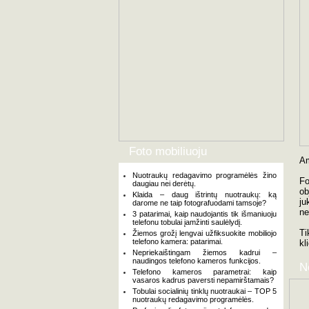
Foto mobiliuoju
Am
Nuotraukų redagavimo programėlės žino
Fo
daugiau nei derėtų.
ob
Klaida – daug ištrintų nuotraukų: ką
ju
darome ne taip fotografuodami tamsoje?
ne
3 patarimai, kaip naudojantis tik išmaniuoju
telefonu tobulai įamžinti saulėlydį.
Ti
Žiemos grožį lengvai užfiksuokite mobiliojo
telefono kamera: patarimai.
kl
Nepriekaištingam žiemos kadrui –
naudingos telefono kameros funkcijos.
N
Telefono kameros parametrai: kaip
vasaros kadrus paversti nepamirštamais?
Tobulai socialinių tinklų nuotraukai – TOP 5
nuotraukų redagavimo programėlės.