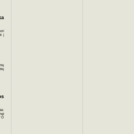
ka
ori
i į
nių
bių
os
ai.
ngi
? O