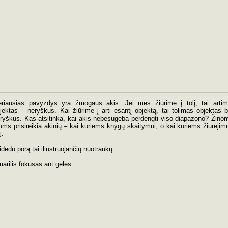
riausias pavyzdys yra žmogaus akis. Jei mes žiūrime į tolį, tai arti
jektas – neryškus. Kai žiūrime į arti esantį objektą, tai tolimas objektas 
ryškus. Kas atsitinka, kai akis nebesugeba perdengti viso diapazono? Žino
ms prisireikia akinių – kai kuriems knygų skaitymui, o kai kuriems žiūrėjimu
į.
idedu porą tai iliustruojančių nuotraukų.
arilis fokusas ant gėlės