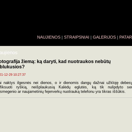
NAUJIENOS
|
STRAIPSNIAI
|
GALERIJOS
|
PATAR
aujienos
otografija žiemą: ką daryti, kad nuotraukos nebūtų
šblukusios?
21-12-29 10:27:37
i naktys ilgesnės nei dienos, o ir dienomis dangų dažnai užkloję debes
fiksuoti ryškią, neišplaukusią Kalėdų eglutės, ką tik nulipdyto se
smegenio ar naujametinių fejerverkų nuotrauką telefonu yra tikras iššūkis.