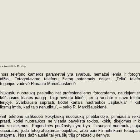
raukos šaltinis: Pixabay
 nors telefono kameros parametrai yra svarbūs, nemažai lemia ir fotogr
ūdžiai. Fotografavimo telefonu žiemą patarimais dalijasi „Telia“ telef
tegorijos vadovė Rimantė Marcišauskienė.
šblukusių nuotraukų pasitaiko net profesionaliems fotografams, naudojanti
kščiausios klasės įrangą. Taigi neverta liūdėti, jei jų randate ir savo telef
lerijoje. Svarbiausia suprasti, kodėl kartais nuotraukos „išplaukia“ ir ko
iksmų imtis, kad taip nenutiktų“, – sako R. Marcišauskienė.
rint telefonu užfiksuoti kokybišką nuotrauką prieblandoje, pirmiausia reik
prasti, kodėl nuotraukos ne visada pavyksta tokios, kokių tikėjomės ir 
mia susiliejimus. Pagrindinės priežastys yra trys: fiksuojant nuotrauką suj
toaparatas; juda fotografuojamas objektas; arba parinkti netinkami fotoapar
statymai. Nors dažniausiai tai yra šių trijų priežasčių derinys.