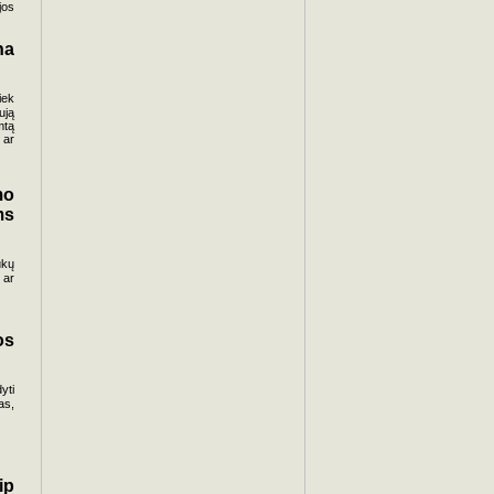
jos
na
iek
ują
mtą
 ar
mo
ms
ukų
 ar
os
yti
as,
ip