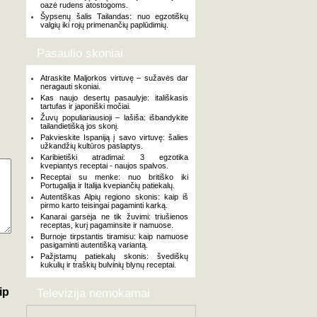
oazė rudens atostogoms.
Šypsenų šalis Tailandas: nuo egzotiškų
valgių iki rojų primenančių paplūdimių.
Pasaulio skoniai
Atraskite Maljorkos virtuvę – sužavės dar
neragauti skoniai.
Kas naujo desertų pasaulyje: itališkasis
tartufas ir japoniški močiai.
Žuvų populiariausioji – lašiša: išbandykite
tailandietišką jos skonį.
Pakvieskite Ispaniją į savo virtuvę: šalies
užkandžių kultūros paslaptys.
Karibietiški atradimai: 3 egzotika
kvepiantys receptai - naujos spalvos.
Receptai su menke: nuo britiško iki
Portugalija ir Italija kvepiančių patiekalų.
Autentiškas Alpių regiono skonis: kaip iš
pirmo karto teisingai pagaminti karką.
Kanarai garsėja ne tik žuvimi: triušienos
receptas, kurį pagaminsite ir namuose.
Burnoje tirpstantis tiramisu: kaip namuose
pasigaminti autentišką variantą.
Pažįstamų patiekalų skonis: švediškų
kukulių ir traškių bulvinių blynų receptai.
ip
Televizija nemokamai