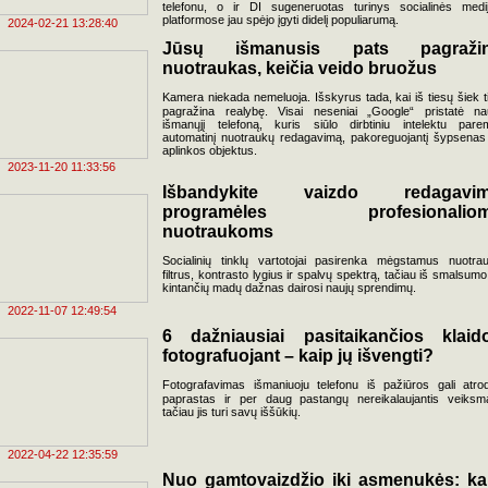
telefonu, o ir DI sugeneruotas turinys socialinės medi
platformose jau spėjo įgyti didelį populiarumą.
2024-02-21 13:28:40
Jūsų išmanusis pats pagraži
nuotraukas, keičia veido bruožus
Kamera niekada nemeluoja. Išskyrus tada, kai iš tiesų šiek t
pagražina realybę. Visai neseniai „Google“ pristatė na
išmanųjį telefoną, kuris siūlo dirbtiniu intelektu pare
automatinį nuotraukų redagavimą, pakoreguojantį šypsenas
aplinkos objektus.
2023-11-20 11:33:56
Išbandykite vaizdo redagavi
programėles profesionalio
nuotraukoms
Socialinių tinklų vartotojai pasirenka mėgstamus nuotra
filtrus, kontrasto lygius ir spalvų spektrą, tačiau iš smalsumo
kintančių madų dažnas dairosi naujų sprendimų.
2022-11-07 12:49:54
6 dažniausiai pasitaikančios klaid
fotografuojant – kaip jų išvengti?
Fotografavimas išmaniuoju telefonu iš pažiūros gali atrod
paprastas ir per daug pastangų nereikalaujantis veiksm
tačiau jis turi savų iššūkių.
2022-04-22 12:35:59
Nuo gamtovaizdžio iki asmenukės: ka