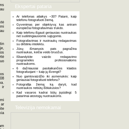
oms
Ekspertai pataria
iau
Ar telefonas atlaikys –30? Patarė, kaip
telefonu fotografuoti žiemą.
stė
Gyvenimas per objektyvą: kas antram
ami
europiečiui fotografavimas trukdo.
iau
Kaip telefonu išgauti geriausias nuotraukas
net sudėtingiausiomis sąlygomis.
Fotografavimas ir nuotraukų redagavimas
tin
su dirbtiniu intelektu.
je,
Jūsų išmanusis pats pagražina
jos
nuotraukas, keičia veido bruožus.
rtė
Išbandykite vaizdo redagavimo
programėles profesionalioms
kuo
nuotraukoms.
6 dažniausiai pasitaikančios klaidos
fotografuojant – kaip jų išvengti?
kos
Nuo gamtovaizdžio iki asmenukės: kaip
108
geriausiai fotografuoti telefonu?
ma.
Fotografija žiemą: ką daryti, kad
 ir
nuotraukos nebūtų išblukusios?
Kad vasaros kadrai būtų įspūdingi: 5
patarimai atostogų nuotraukoms.
mi
 ar
Televizija nemokamai
ite
kia
tam