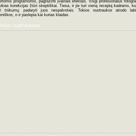
irtomis programomis, pagražinti įvairiais efektais. Visgi profesionalūs fotogra
tokias korekcijas žiūri skeptiškai. Tiesa, ir jie turi vieną receptą kadrams, ku
ri trūkumų: padaryti juos nespalvotais. Tokios nuotraukos atrodo lab
niškos, o ir paslepia kai kurias klaidas.
ilnius nuotraukose