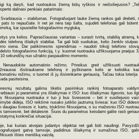
igi ką daryti, kad nuotraukos žiemą būtų ryškios ir neišsiliejusios? „Tel
spertė dalinasi penkiais patarimais:
 Svarbiausia – stabilumas. Fotografuojant lauke žiemą rankos gali drebėti, 
i pats to nejaučiate. Ir net jei nėra taip šalta, sujudėti telefonas gali būtent
imirką, kai spustelite fotografavimo mygtuką.
eitys yra kelios. Paprasčiausias variantas – surasti tvirtą, stabilią atramą, k
dės telefoną išlaikyti stabiliai. Tai gali būti suoliukas, kelio ženklo stulpas
mo siena. Dar patikimesnis sprendimas – naudoti trikojį telefono stovą
delsto fotografavimo funkciją, t.y. kuomet nuotrauka užfiksuojama praėjus 3
 10 sekundžių nuo užrakto paspaudimo momento.
 Nenaudokite automatinio režimo. Prireikus greit užfiksuoti nuotrau
žniausiai išsitraukiame telefoną ir pyškiname kelis ar keliolika ka
tomatiniu režimu, o tuomet iš jų išsirenkame geriausią. Tačiau tokia loterija
sada pasiteisina.
resnių rezultatų galima tikėtis pasirinkus rankinį fotoaparato valdy
arbiausi jo parametrai yra išlaikymas ir ISO: kuo išlaikymas ilgesnis, tuo ilg
s fiksuojama nuotrauka ir tuo ji bus šviesesnė – bet ir susiliejusio vai
kimybė didėja. ISO reikšmė nusako jutiklio jautrumą šviesai: kuo ISO didesn
o daugiau šviesos ir, kartu, triukšmo fiksuojama, o su mažesniu ISO nuotra
s tamsesnė, bet detalesnė. Šiuos du parametrus keisdami galite rasti geriau
statymą konkrečiai situacijai.
je, kai kuriais atvejais judantys objektai net gali būti naudingi. Pavyzdži
tografuojant gatvę tamsoje, padidinus išlaikymą ir sumažinus ISO, gal
fiksuoti išties menišką vaizdą.