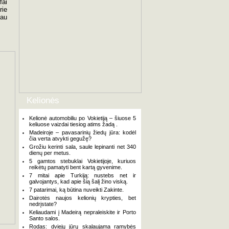
fai
rie
iau
Kelionės
Kelionė automobiliu po Vokietiją – šiuose 5
keliuose vaizdai tiesiog atims žadą .
Madeiroje – pavasarinių žiedų jūra: kodėl
čia verta atvykti gegužę?
Grožiu kerinti sala, saule lepinanti net 340
dienų per metus.
5 gamtos stebuklai Vokietijoje, kuriuos
reikėtų pamatyti bent kartą gyvenime.
7 mitai apie Turkiją: nustebs net ir
galvojantys, kad apie šią šalį žino viską.
7 patarimai, ką būtina nuveikti Zakinte.
Dairotės naujos kelionių krypties, bet
nedrįstate?
Keliaudami į Madeirą nepraleiskite ir Porto
Santo salos.
Rodas: dviejų jūrų skalaujama ramybės