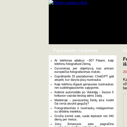
Paskutinės naujienos
N
F
Ar telefonas atlaikys –30? Patarė, kaip
i
telefonu fotografuoti žiemą.
Gyvenimas per objektyvą: kas antram
europiečiui fotografavimas trukdo.
20
Gąsdinantis DI pastabumas: ChatGPT gali
Ka
atspėti, kur daryta jūsų nuotrauka.
už
Kaip telefonu išgauti geriausias nuotraukas
net sudėtingiausiomis sąlygomis.
be
Kelionė automobiliu po Vokietiją – šiuose 5
keliuose vaizdai tiesiog atims žadą .
Madeiroje – pavasarinių žiedų jūra: kodėl
čia verta atvykti gegužę?
Fotografavimas ir nuotraukų redagavimas
su dirbtiniu intelektu.
Grožiu kerinti sala, saule lepinanti net 340
dienų per metus.
Jūsų išmanusis pats pagražina