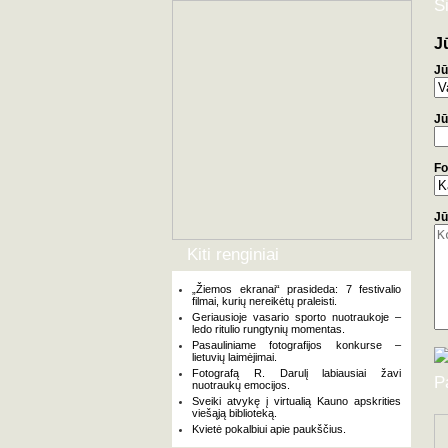
Š
J
Jū
Jū
Fo
Jū
Kiti renginiai
„Žiemos ekranai“ prasideda: 7 festivalio
filmai, kurių nereikėtų praleisti.
Geriausioje vasario sporto nuotraukoje –
ledo ritulio rungtynių momentas.
Pasauliniame fotografijos konkurse –
lietuvių laimėjimai.
Fotografą R. Darulį labiausiai žavi
P
nuotraukų emocijos.
Sveiki atvykę į virtualią Kauno apskrities
viešąją biblioteką.
Kvietė pokalbiui apie paukščius.