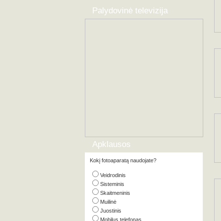
Palydovinė televizija
Apklausos
Kokį fotoaparatą naudojate?
Veidrodinis
Sisteminis
Skaitmeninis
Muilinė
Juostinis
Mobilus telefonas