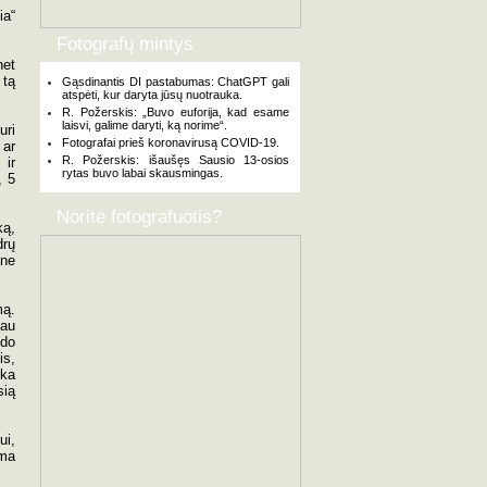
ia“
Fotografų mintys
net
 tą
Gąsdinantis DI pastabumas: ChatGPT gali
atspėti, kur daryta jūsų nuotrauka.
R. Požerskis: „Buvo euforija, kad esame
laisvi, galime daryti, ką norime“.
uri
Fotografai prieš koronavirusą COVID-19.
 ar
R. Požerskis: išaušęs Sausio 13-osios
 ir
rytas buvo labai skausmingas.
, 5
Norite fotografuotis?
ką,
drų
 ne
mą.
iau
zdo
is,
uka
sią
ui,
ima