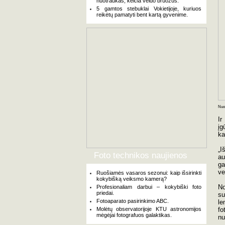
nuotraukas, keičia veido bruožus.
5 gamtos stebuklai Vokietijoje, kuriuos
reikėtų pamatyti bent kartą gyvenime.
Nuot
Ir
įg
ka
„I
Foto technikos naujienos
au
ga
ve
Ruošiamės vasaros sezonui: kaip išsirinkti
kokybišką veiksmo kamerą?
No
Profesionaliam darbui – kokybiški foto
priedai.
su
Fotoaparato pasirinkimo ABC.
le
Molėtų observatorijoje KTU astronomijos
fo
mėgėjai fotografuos galaktikas.
nu