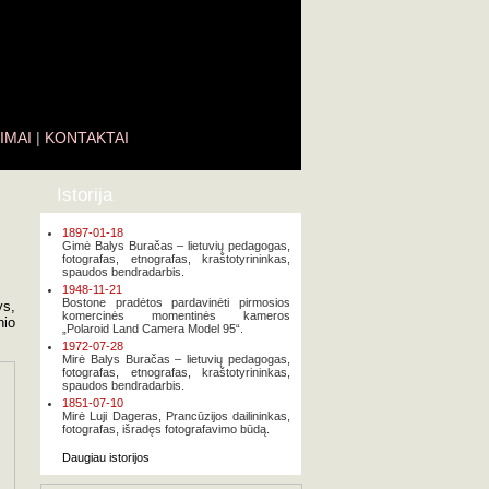
IMAI
|
KONTAKTAI
Istorija
1897-01-18
Gimė Balys Buračas – lietuvių pedagogas,
fotografas, etnografas, kraštotyrininkas,
spaudos bendradarbis.
1948-11-21
Bostone pradėtos pardavinėti pirmosios
ys,
komercinės momentinės kameros
nio
„Polaroid Land Camera Model 95“.
1972-07-28
Mirė Balys Buračas – lietuvių pedagogas,
fotografas, etnografas, kraštotyrininkas,
spaudos bendradarbis.
1851-07-10
Mirė Luji Dageras, Prancūzijos dailininkas,
fotografas, išradęs fotografavimo būdą.
Daugiau istorijos