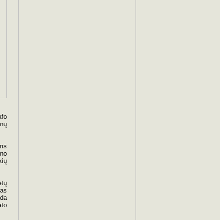
afo
onų
ems
ono
kių
ėtų
kas
uda
ato