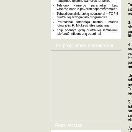
naudingos telefono kameros funkcijos.
Ta
Telefono kameros parametrai: kaip
vasaros kadrus paversti nepamirštamais?
si
es
Tobulai socialinių tinklų nuotraukai – TOP 5
nuotraukų redagavimo programėlės.
Profesionali fotosesija telefonu: mados
3.
fotografės R. Mickevičiūtės patarimai.
si
Kaip padaryti gerą nuotrauką išmaniuoju
pr
telefonu? Influencerių patarimai.
fi
4.
TV programos nemokamai
ma
vi
ir
pa
ar
„J
ra
me
Tu
re
5
fo
sn
su
ek
Foto verslas
Ži