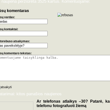
i naujiena peržiūrėta 3525 kartus. Komentuojame:
ūsų komentaras
sų vardas:
sų kontaktai:
torebuso atsakymas:
sų komentaro tekstas:
atarimai: kitos panašios naujienos
Ar telefonas atlaikys –30? Patarė, ka
telefonu fotografuoti žiemą