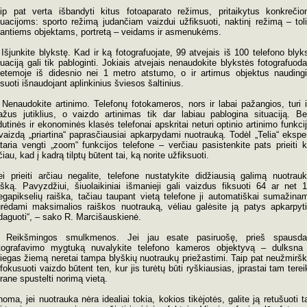
ip pat verta išbandyti kitus fotoaparato režimus, pritaikytus konkreči
tuacijoms: sporto režimą judančiam vaizdui užfiksuoti, naktinį režimą – tol
antiems objektams, portretą – veidams ir asmenukėms.
 Išjunkite blykstę. Kad ir ką fotografuojate, 99 atvejais iš 100 telefono blyk
tuaciją gali tik pabloginti. Jokiais atvejais nenaudokite blykstės fotografuod
ietemoje iš didesnio nei 1 metro atstumo, o ir artimus objektus nauding
ksuoti išnaudojant aplinkinius šviesos šaltinius.
 Nenaudokite artinimo. Telefonų fotokameros, nors ir labai pažangios, turi i
žus jutiklius, o vaizdo artinimas tik dar labiau pablogina situaciją. Be
dutinės ir ekonominės klasės telefonai apskritai neturi optinio artinimo funkci
 vaizdą „priartina“ paprasčiausiai apkarpydami nuotrauką. Todėl „Telia“ ekspe
taria vengti „zoom“ funkcijos telefone – verčiau pasistenkite pats prieiti 
čiau, kad į kadrą tilptų būtent tai, ką norite užfiksuoti.
ei prieiti arčiau negalite, telefone nustatykite didžiausią galimą nuotrau
išką. Pavyzdžiui, šiuolaikiniai išmanieji gali vaizdus fiksuoti 64 ar net 
gapikselių raiška, tačiau taupant vietą telefone ji automatiškai sumažina
rėdami maksimalios raiškos nuotrauką, vėliau galėsite ją patys apkarpyti
daguoti“, – sako R. Marcišauskienė.
. Reikšmingos smulkmenos. Jei jau esate pasiruošę, prieš spausda
tografavimo mygtuką nuvalykite telefono kameros objektyvą – dulksna
iegas žiemą neretai tampa blyškių nuotraukų priežastimi. Taip pat neužmiršk
fokusuoti vaizdo būtent ten, kur jis turėtų būti ryškiausias, įprastai tam terei
rane spustelti norimą vietą.
noma, jei nuotrauka nėra idealiai tokia, kokios tikėjotės, galite ją retušuoti 