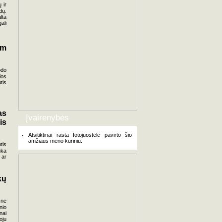
 ir
dų.
lta
ali
am
odo
ios
tis
as
Įvairenybės
is
Atsitiktinai rasta fotojuostelė pavirto šio
amžiaus meno kūriniu.
tis
nka
 ar
kų
 ne
nio
nai
oju