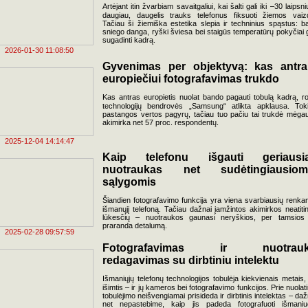
Artėjant itin žvarbiam savaitgaliui, kai šalti gali iki –30 laipsnių
daugiau, daugelis trauks telefonus fiksuoti žiemos vaiz
Tačiau ši žiemiška estetika slepia ir techninius spąstus: ba
sniego danga, ryški šviesa bei staigūs temperatūrų pokyčiai g
sugadinti kadrą.
2026-01-30 11:08:50
Gyvenimas per objektyvą: kas antr
europiečiui fotografavimas trukdo
Kas antras europietis nuolat bando pagauti tobulą kadrą, r
technologijų bendrovės „Samsung“ atlikta apklausa. Tok
pastangos vertos pagyrų, tačiau tuo pačiu tai trukdė mėgau
akimirka net 57 proc. respondentų.
2025-12-04 14:14:47
Kaip telefonu išgauti geriausi
nuotraukas net sudėtingiausiom
sąlygomis
Šiandien fotografavimo funkcija yra viena svarbiausių renkan
išmanųjį telefoną. Tačiau dažnai įamžintos akimirkos neatiti
lūkesčių – nuotraukos gaunasi neryškios, per tamsios
praranda detalumą.
2025-02-28 09:57:59
Fotografavimas ir nuotrau
redagavimas su dirbtiniu intelektu
Išmaniųjų telefonų technologijos tobulėja kiekvienais metais,
išimtis – ir jų kameros bei fotografavimo funkcijos. Prie nuolati
tobulėjimo neišvengiamai prisideda ir dirbtinis intelektas – daž
net nepastebime, kaip jis padeda fotografuoti išmaniu