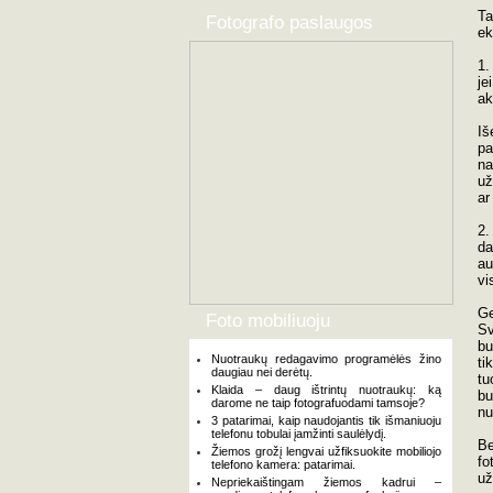
Ta
Fotografo paslaugos
ek
1.
je
ak
Iš
pa
na
už
ar
2.
da
au
vi
Ge
Foto mobiliuoju
Sv
bu
Nuotraukų redagavimo programėlės žino
ti
daugiau nei derėtų.
tu
Klaida – daug ištrintų nuotraukų: ką
bu
darome ne taip fotografuodami tamsoje?
nu
3 patarimai, kaip naudojantis tik išmaniuoju
telefonu tobulai įamžinti saulėlydį.
Be
Žiemos grožį lengvai užfiksuokite mobiliojo
fo
telefono kamera: patarimai.
už
Nepriekaištingam žiemos kadrui –