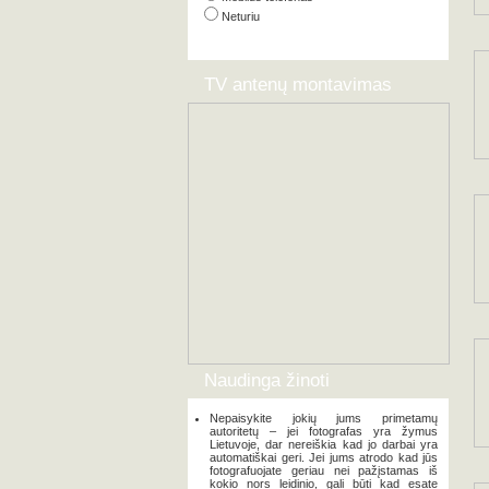
Neturiu
TV antenų montavimas
Naudinga žinoti
Nepaisykite jokių jums primetamų
autoritetų – jei fotografas yra žymus
Lietuvoje, dar nereiškia kad jo darbai yra
automatiškai geri. Jei jums atrodo kad jūs
fotografuojate geriau nei pažįstamas iš
kokio nors leidinio, gali būti kad esate