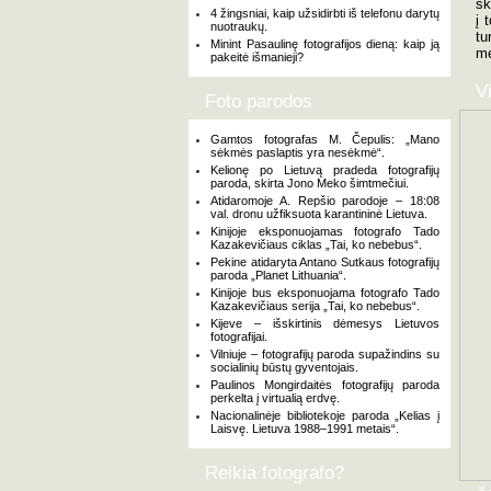
sk
4 žingsniai, kaip užsidirbti iš telefonu darytų
į 
nuotraukų.
tu
Minint Pasaulinę fotografijos dieną: kaip ją
me
pakeitė išmanieji?
V
Foto parodos
Gamtos fotografas M. Čepulis: „Mano
sėkmės paslaptis yra nesėkmė“.
Kelionę po Lietuvą pradeda fotografijų
paroda, skirta Jono Meko šimtmečiui.
Atidaromoje A. Repšio parodoje – 18:08
val. dronu užfiksuota karantininė Lietuva.
Kinijoje eksponuojamas fotografo Tado
Kazakevičiaus ciklas „Tai, ko nebebus“.
Pekine atidaryta Antano Sutkaus fotografijų
paroda „Planet Lithuania“.
Kinijoje bus eksponuojama fotografo Tado
Kazakevičiaus serija „Tai, ko nebebus“.
Kijeve – išskirtinis dėmesys Lietuvos
fotografijai.
Vilniuje – fotografijų paroda supažindins su
socialinių būstų gyventojais.
Paulinos Mongirdaitės fotografijų paroda
perkelta į virtualią erdvę.
Nacionalinėje bibliotekoje paroda „Kelias į
Laisvę. Lietuva 1988–1991 metais“.
Reikia fotografo?