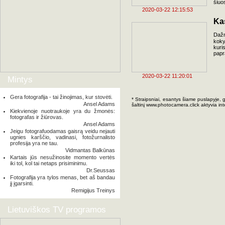
šiuo
2020-03-22 12:15:53
Ka
Daž
koky
kuri
papr
2020-03-22 11:20:01
Mintys
Gera fotografija - tai žinojimas, kur stovėti.
* Straipsniai, esantys šiame puslapyje, 
Ansel Adams
šaltinį www.photocamera.click aktyvia in
Kiekvienoje nuotraukoje yra du žmonės:
fotografas ir žiūrovas.
Ansel Adams
Jeigu fotografuodamas gaisrą veidu nejauti
ugnies karščio, vadinasi, fotožurnalisto
profesija yra ne tau.
Vidmantas Balkūnas
Kartais jūs nesužinosite momento vertės
iki tol, kol tai netaps prisiminimu.
Dr.Seussas
Fotografija yra tylos menas, bet aš bandau
jį įgarsinti.
Remigijus Treinys
Lietuviškos TV programos