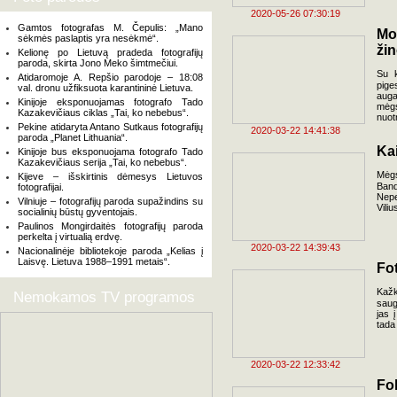
2020-05-26 07:30:19
Gamtos fotografas M. Čepulis: „Mano
Mo
sėkmės paslaptis yra nesėkmė“.
ži
Kelionę po Lietuvą pradeda fotografijų
paroda, skirta Jono Meko šimtmečiui.
Su k
Atidaromoje A. Repšio parodoje – 18:08
pige
val. dronu užfiksuota karantininė Lietuva.
auga
Kinijoje eksponuojamas fotografo Tado
mėgs
Kazakevičiaus ciklas „Tai, ko nebebus“.
nuot
Pekine atidaryta Antano Sutkaus fotografijų
2020-03-22 14:41:38
paroda „Planet Lithuania“.
Ka
Kinijoje bus eksponuojama fotografo Tado
Kazakevičiaus serija „Tai, ko nebebus“.
Mėgs
Kijeve – išskirtinis dėmesys Lietuvos
Band
fotografijai.
Nepe
Vilniuje – fotografijų paroda supažindins su
Viliu
socialinių būstų gyventojais.
Paulinos Mongirdaitės fotografijų paroda
perkelta į virtualią erdvę.
2020-03-22 14:39:43
Nacionalinėje bibliotekoje paroda „Kelias į
Laisvę. Lietuva 1988–1991 metais“.
Fo
Kažk
Nemokamos TV programos
saug
jas 
tada
2020-03-22 12:33:42
Fo