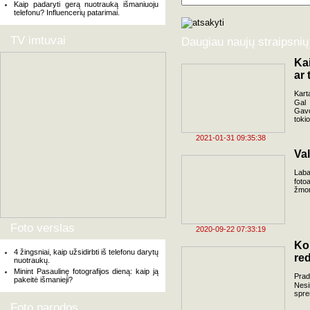
Kaip padaryti gerą nuotrauką išmaniuoju
telefonu? Influencerių patarimai.
TV imtuvai
Daugiau naujų straipsnių
Kai
ar 
Kart
Gal 
Gavo
toki
2021-01-31 09:35:38
Va
Laba
foto
žmon
Foto verslas
2020-09-22 07:33:19
Ko
4 žingsniai, kaip užsidirbti iš telefonu darytų
re
nuotraukų.
Minint Pasaulinę fotografijos dieną: kaip ją
Prad
pakeitė išmanieji?
Nesi
spre
Foto parodos