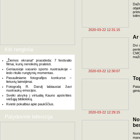
Dažn
obje
prie
toli
2020-03-22 12:31:15
Ar
Dvi 
Kiti renginiai
penk
CMO
maži
„Žiemos ekranai“ prasideda: 7 festivalio
filmai, kurių nereikėtų praleisti.
Geriausioje vasario sporto nuotraukoje –
2020-03-22 12:30:07
ledo ritulio rungtynių momentas.
To
Pasauliniame fotografijos konkurse –
lietuvių laimėjimai.
Fotografą R. Darulį labiausiai žavi
Pata
nuotraukų emocijos.
gimt
Sveiki atvykę į virtualią Kauno apskrities
viešąją biblioteką.
Kvietė pokalbiui apie paukščius.
2020-03-22 12:29:15
Palydovinė televizija
No
be
Nori
manę