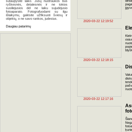
dirb
sutaupysite laiko. Jūsų nuotraukos bus
paga
ryškesnės, detalesnės ir ne tokios
įgyv
susiliejusios dėl ne laiku sujudėjusio
fotoaparato. Fotografuodami su ilgu
išlaikymu, galėsite užfiksuoti šviesų ir
objektų, o ne savo rankos, judesius.
2020-03-22 12:19:52
Daugiau patarimų
El
Kie
rink
nuot
popi
blyš
2020-03-22 12:18:15
Dis
Vak
disk
tend
pašv
nuot
2020-03-22 12:17:16
As
fo
Šian
Nega
foto
kuri