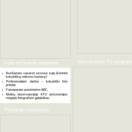
Nemokamos TV progra
Foto technikos naujienos
Ruošiamės vasaros sezonui: kaip išsirinkti
kokybišką veiksmo kamerą?
Profesionaliam darbui – kokybiški foto
priedai.
Fotoaparato pasirinkimo ABC.
Molėtų observatorijoje KTU astronomijos
mėgėjai fotografuos galaktikas.
Fotografo paslaugos