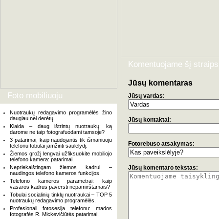
Komentuojame šį straips
Jūsų komentaras
Foto mobiliuoju
Jūsų vardas:
Nuotraukų redagavimo programėlės žino
daugiau nei derėtų.
Jūsų kontaktai:
Klaida – daug ištrintų nuotraukų: ką
darome ne taip fotografuodami tamsoje?
3 patarimai, kaip naudojantis tik išmaniuoju
Fotorebuso atsakymas:
telefonu tobulai įamžinti saulėlydį.
Žiemos grožį lengvai užfiksuokite mobiliojo
telefono kamera: patarimai.
Nepriekaištingam žiemos kadrui –
Jūsų komentaro tekstas:
naudingos telefono kameros funkcijos.
Telefono kameros parametrai: kaip
vasaros kadrus paversti nepamirštamais?
Tobulai socialinių tinklų nuotraukai – TOP 5
nuotraukų redagavimo programėlės.
Profesionali fotosesija telefonu: mados
fotografės R. Mickevičiūtės patarimai.