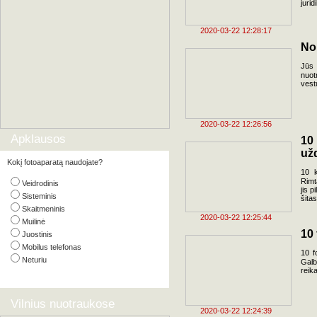
jurid
2020-03-22 12:28:17
No
Jūs
nuot
vest
2020-03-22 12:26:56
Apklausos
10
už
Kokį fotoaparatą naudojate?
10 k
Rimt
Veidrodinis
jis 
Sisteminis
šitas
Skaitmeninis
2020-03-22 12:25:44
Muilinė
10
Juostinis
Mobilus telefonas
10 f
Neturiu
Galb
reika
Vilnius nuotraukose
2020-03-22 12:24:39