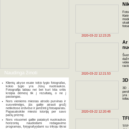
Ni
Foto
Kiek
mod
skai
foto
2020-03-22 12:23:25
Ar
nu
Šven
dažn
vide
raci
Naudinga žinoti
2020-03-22 12:21:53
3D 
Klientų akyse esate tokio lygio fotografas,
kokio lygio yra Jūsų nuotraukos.
3D a
Fotografija labiau nei bet kuri kita sritis
perd
kreipia dėmesį tik į rezultatą, o ne į
yra 
pastangas.
tolia
Nors vieniems miestas atrodo purvinas ir
susvetimėjęs, jūs galite atrasti grožį
netikėtose erdvėse ir įamžinti jį fotoaparatu.
Papasakokite miesto istoriją per savo
2020-03-22 12:20:48
pačių prizmę.
TF
Nors visuomet galite pataisyti nuotraukos
horizontą naudodami redagavimo
TFP 
programas, fotografuodami su trikoju tikrai