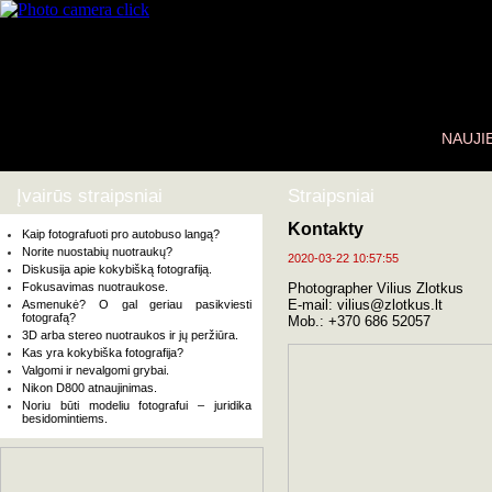
NAUJI
Įvairūs straipsniai
Straipsniai
Kontakty
Kaip fotografuoti pro autobuso langą?
Norite nuostabių nuotraukų?
2020-03-22 10:57:55
Diskusija apie kokybišką fotografiją.
Fokusavimas nuotraukose.
Photographer Vilius Zlotkus
E-mail: vilius@zlotkus.lt
Asmenukė? O gal geriau pasikviesti
fotografą?
Mob.: +370 686 52057
3D arba stereo nuotraukos ir jų peržiūra.
Kas yra kokybiška fotografija?
Valgomi ir nevalgomi grybai.
Nikon D800 atnaujinimas.
Noriu būti modeliu fotografui – juridika
besidomintiems.