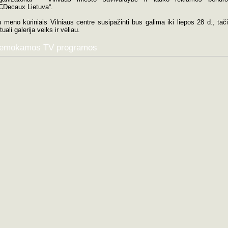
CDecaux Lietuva“.
 meno kūriniais Vilniaus centre susipažinti bus galima iki liepos 28 d., tač
rtuali galerija veiks ir vėliau.
emokamos TV programos