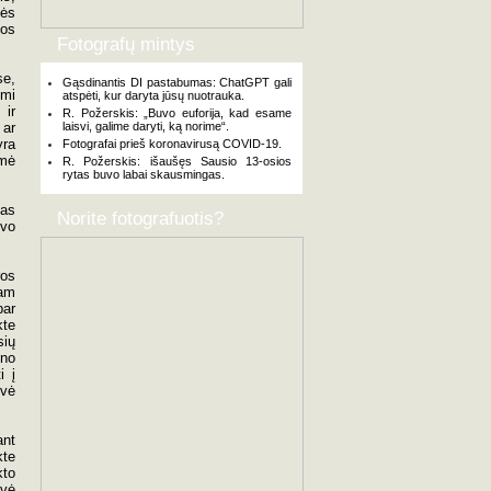
vės
pos
Fotografų mintys
se,
Gąsdinantis DI pastabumas: ChatGPT gali
omi
atspėti, kur daryta jūsų nuotrauka.
 ir
R. Požerskis: „Buvo euforija, kad esame
 ar
laisvi, galime daryti, ką norime“.
yra
Fotografai prieš koronavirusą COVID-19.
imė
R. Požerskis: išaušęs Sausio 13-osios
rytas buvo labai skausmingas.
ias
Norite fotografuotis?
uvo
ros
gam
bar
te
sių
eno
i į
ovė
ant
kte
kto
ovė