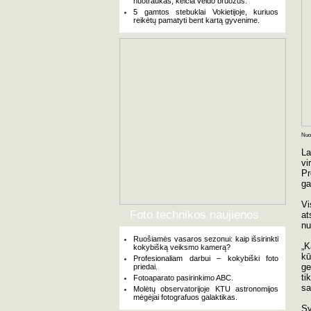
nuotraukas, keičia veido bruožus.
5 gamtos stebuklai Vokietijoje, kuriuos
reikėtų pamatyti bent kartą gyvenime.
Nuot
La
vi
Pr
ga
Vi
Foto technikos naujienos
at
nu
Ruošiamės vasaros sezonui: kaip išsirinkti
„K
kokybišką veiksmo kamerą?
kū
Profesionaliam darbui – kokybiški foto
ge
priedai.
ti
Fotoaparato pasirinkimo ABC.
sa
Molėtų observatorijoje KTU astronomijos
mėgėjai fotografuos galaktikas.
Sv