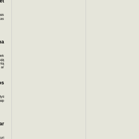
et
ais
tas
na
iek
ują
mtą
 ar
os
yti
aip
ar
uri