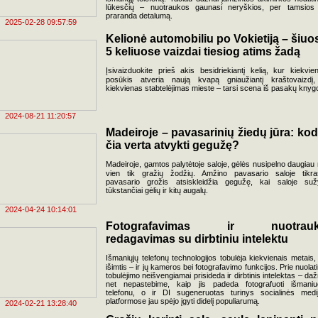
lūkesčių – nuotraukos gaunasi neryškios, per tamsios
praranda detalumą.
2025-02-28 09:57:59
Kelionė automobiliu po Vokietiją – šiuo
5 keliuose vaizdai tiesiog atims žadą
Įsivaizduokite prieš akis besidriekiantį kelią, kur kiekvie
posūkis atveria naują kvapą gniaužiantį kraštovaizdį
kiekvienas stabtelėjimas mieste – tarsi scena iš pasakų knyg
2024-08-21 11:20:57
Madeiroje – pavasarinių žiedų jūra: kod
čia verta atvykti gegužę?
Madeiroje, gamtos palytėtoje saloje, gėlės nusipelno daugiau 
vien tik gražių žodžių. Amžino pavasario saloje tikra
pavasario grožis atsiskleidžia gegužę, kai saloje suž
tūkstančiai gėlių ir kitų augalų.
2024-04-24 10:14:01
Fotografavimas ir nuotrau
redagavimas su dirbtiniu intelektu
Išmaniųjų telefonų technologijos tobulėja kiekvienais metais,
išimtis – ir jų kameros bei fotografavimo funkcijos. Prie nuolati
tobulėjimo neišvengiamai prisideda ir dirbtinis intelektas – daž
net nepastebime, kaip jis padeda fotografuoti išmaniu
telefonu, o ir DI sugeneruotas turinys socialinės medi
platformose jau spėjo įgyti didelį populiarumą.
2024-02-21 13:28:40