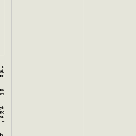
, o
ai.
eno
ems
ios
yti
eno
Esu
, –
is,