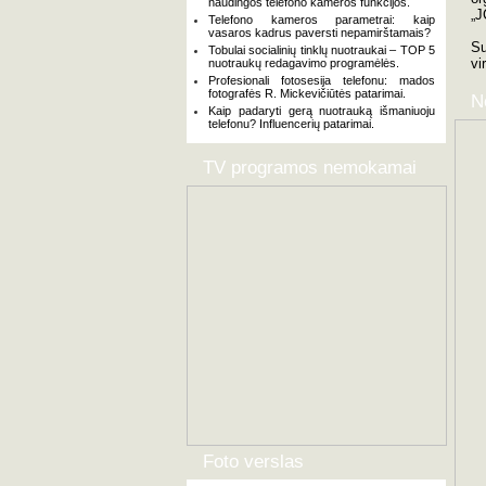
naudingos telefono kameros funkcijos.
„J
Telefono kameros parametrai: kaip
vasaros kadrus paversti nepamirštamais?
Su
Tobulai socialinių tinklų nuotraukai – TOP 5
vi
nuotraukų redagavimo programėlės.
Profesionali fotosesija telefonu: mados
fotografės R. Mickevičiūtės patarimai.
N
Kaip padaryti gerą nuotrauką išmaniuoju
telefonu? Influencerių patarimai.
TV programos nemokamai
Foto verslas