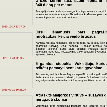
Grožiu kerinti sala, saule lepinanti n
340 dienų per metus
Jau spėjusiems į valias pasimėgauti sniego kalnais ir patyliuk
svajojantiems apie atostogas šiltuosiuose kraštuose, pats me
suskubti planuoti pavasario keliones.
2023-12-27 11:37:06
Jūsų išmanusis pats pagraži
nuotraukas, keičia veido bruožus
Kamera niekada nemeluoja. Išskyrus tada, kai iš tiesų šiek t
pagražina realybę. Visai neseniai „Google“ pristatė na
išmanųjį telefoną, kuris siūlo dirbtiniu intelektu pare
automatinį nuotraukų redagavimą, pakoreguojantį šypsenas
aplinkos objektus.
2023-11-20 11:33:56
5 gamtos stebuklai Vokietijoje, kuriu
reikėtų pamatyti bent kartą gyvenime
Jei manote, kad tik tolimos šalys ir egzotiškos salos gali pasiūl
žadą atimančių gamtos stebuklų, klystate. Vokietijoje, kuri t
lengvai pasiekiama lietuviams, tokių vietų yra išties nemažai.
2023-09-29 19:21:25
Atraskite Maljorkos virtuvę – sužavės d
neragauti skoniai
Viduržemio jūros skalaujama Ispanijos sala Maljorka tikrai t