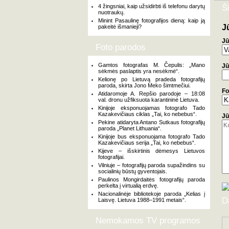
4 žingsniai, kaip užsidirbti iš telefonu darytų
Š
nuotraukų.
Minint Pasaulinę fotografijos dieną: kaip ją
J
pakeitė išmanieji?
Jū
Foto parodos
Gamtos fotografas M. Čepulis: „Mano
Jū
sėkmės paslaptis yra nesėkmė“.
Kelionę po Lietuvą pradeda fotografijų
paroda, skirta Jono Meko šimtmečiui.
Fo
Atidaromoje A. Repšio parodoje – 18:08
val. dronu užfiksuota karantininė Lietuva.
Kinijoje eksponuojamas fotografo Tado
Kazakevičiaus ciklas „Tai, ko nebebus“.
Jū
Pekine atidaryta Antano Sutkaus fotografijų
paroda „Planet Lithuania“.
Kinijoje bus eksponuojama fotografo Tado
Kazakevičiaus serija „Tai, ko nebebus“.
Kijeve – išskirtinis dėmesys Lietuvos
fotografijai.
Vilniuje – fotografijų paroda supažindins su
socialinių būstų gyventojais.
Paulinos Mongirdaitės fotografijų paroda
perkelta į virtualią erdvę.
Nacionalinėje bibliotekoje paroda „Kelias į
D
Laisvę. Lietuva 1988–1991 metais“.
Nemokamos TV programos