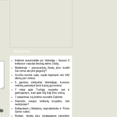
Kelionės
Kelionė automobiliu po Vokietiją – šiuose 5
keliuose vaizdai tiesiog atims žadą .
Madeiroje – pavasarinių žiedų jūra: kodėl
čia verta atvykti gegužę?
Grožiu kerinti sala, saule lepinanti net 340
dienų per metus.
5 gamtos stebuklai Vokietijoje, kuriuos
reikėtų pamatyti bent kartą gyvenime.
7 mitai apie Turkiją: nustebs net ir
galvojantys, kad apie šią šalį žino viską.
7 patarimai, ką būtina nuveikti Zakinte.
Dairotės naujos kelionių krypties, bet
nedrįstate?
Keliaudami į Madeirą nepraleiskite ir Porto
ip
Santo salos.
Rodas: dviejų jūrų skalaujama ramybės