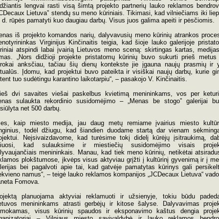
idžiantis lengvai rasti visą šimtą projekto partnerių lauko reklamos bendro
CDecaux Lietuva” stendų su meno kūriniais. Tikimasi, kad vilniečiams iki lie
 d. rūpės pamatyti kuo daugiau darbų. Visus juos galima apeiti ir pėsčiomis.
enas iš projekto komandos narių, dalyvavusių meno kūrinių atrankos proce
notyrininkas Virginijus Kinčinaitis teigia, kad šioje lauko galerijoje pristat
riniai atspindi labai įvairią Lietuvos meno sceną: skirtingas kartas, medijas
mas. „Nors didžioji projekte pristatomų kūrinių buvo sukurti prieš metus
rokai anksčiau, tačiau šių dienų kontekste jie įgauna naujų prasmių ir 
tualūs. Įdomu, kad projektui buvo pateikta ir visiškai naujų darbų, kurie g
tent tuo sudėtingu karantino laikotarpiu“, – pasakojo V. Kinčinaitis.
ieš dvi savaites viešai paskelbus kvietimą menininkams, vos per ketur
enas sulaukta rekordinio susidomėjimo – „Menas be stogo” galerijai b
siūlyta net 500 darbų.
es, kaip miesto medija, jau daug metų remiame įvairius miesto kultū
nginius, todėl džiugu, kad šiandien duodame startą dar vienam sėkmin
ojektui. Neįsivaizdavome, kad turėsime tokį didelį kūrėjų įsitraukimą, da
ikiuosi, kad sulauksime ir miestiečių susidomėjimo visais projek
lyvaujančiais menininkais. Manau, kad tiek meno kūrinių, netikėtai atsiradu
klamos plokštumose, įkvėps visus aktyviau grįžti į kultūrinį gyvenimą ir į m
lerijas bei pagalvoti apie tai, kad gatvėje pamatytas kūrinys gali persikelt
ekvieno namus“, – teigė lauko reklamos kompanijos „JCDecaux Lietuva“ vad
neta Fomova.
ojektą planuojama aktyviai reklamuoti ir užsienyje, tokiu būdu paded
etuvos menininkams atrasti gerbėjų ir kitose šalyse. Dalyvavimas proje
mokamas, visus kūrinių spaudos ir eksponavimo kaštus dengia proje
ganizatoriai – Vilniaus miesto savivaldybė ir lauko reklamos bendr