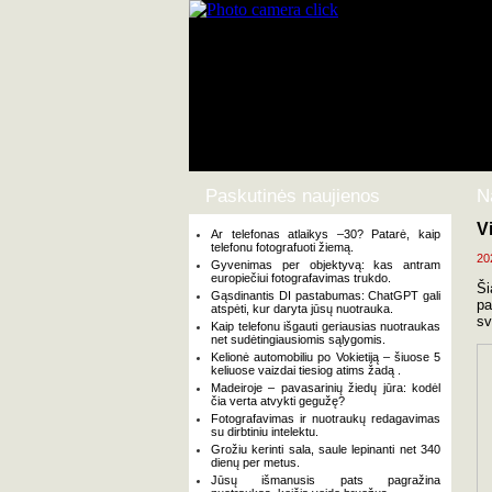
Paskutinės naujienos
N
V
Ar telefonas atlaikys –30? Patarė, kaip
telefonu fotografuoti žiemą.
20
Gyvenimas per objektyvą: kas antram
europiečiui fotografavimas trukdo.
Ši
Gąsdinantis DI pastabumas: ChatGPT gali
pa
atspėti, kur daryta jūsų nuotrauka.
sv
Kaip telefonu išgauti geriausias nuotraukas
net sudėtingiausiomis sąlygomis.
Kelionė automobiliu po Vokietiją – šiuose 5
keliuose vaizdai tiesiog atims žadą .
Madeiroje – pavasarinių žiedų jūra: kodėl
čia verta atvykti gegužę?
Fotografavimas ir nuotraukų redagavimas
su dirbtiniu intelektu.
Grožiu kerinti sala, saule lepinanti net 340
dienų per metus.
Jūsų išmanusis pats pagražina