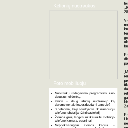
le
Kelionių nuotraukos
„J
28
Vi
me
kū
te
ge
ak
bū
Pr
di
pa
„M
re
pr
Foto mobiliuoju
t
da
re
Nuotraukų redagavimo programėlės žino
daugiau nei derėtų.
ga
Klaida – daug ištrintų nuotraukų: ką
ki
darome ne taip fotografuodami tamsoje?
Ža
3 patarimai, kaip naudojantis tik išmaniuoju
telefonu tobulai įamžinti saulėlydį.
Pr
Žiemos grožį lengvai užfiksuokite mobiliojo
Li
telefono kamera: patarimai.
ne
Nepriekaištingam žiemos kadrui –
or