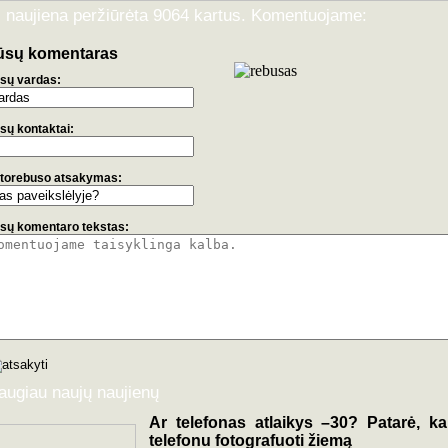
i naujiena peržiūrėta 9064 kartus. Komentuojame:
ūsų komentaras
sų vardas:
sų kontaktai:
torebuso atsakymas:
sų komentaro tekstas:
augiau naujų naujienų
Ar telefonas atlaikys –30? Patarė, ka
telefonu fotografuoti žiemą