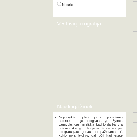
Neturiu
Vestuvių fotografija
Naudinga žinoti
Nepaisykite jokių jums primetamų
autoritetų – jei fotografas yra žymus
Lietuvoje, dar nereiškia kad jo darbai yra
automatiškai geri. Jei jums atrodo kad jūs
fotografuojate geriau nei pažįstamas iš
kokio nors leidinio, gali būti kad esate