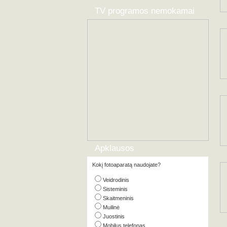
TV programos nemokamai
Apklausos
Kokį fotoaparatą naudojate?
Veidrodinis
Sisteminis
Skaitmeninis
Muilinė
Juostinis
Mobilus telefonas