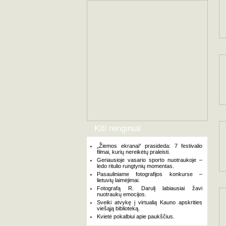
Kiti renginiai
„Žiemos ekranai“ prasideda: 7 festivalio
filmai, kurių nereikėtų praleisti.
Geriausioje vasario sporto nuotraukoje –
ledo ritulio rungtynių momentas.
Pasauliniame fotografijos konkurse –
lietuvių laimėjimai.
Fotografą R. Darulį labiausiai žavi
nuotraukų emocijos.
Sveiki atvykę į virtualią Kauno apskrities
viešąją biblioteką.
Kvietė pokalbiui apie paukščius.