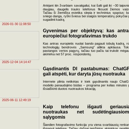
Artėjant itin žvarbiam savaitgaliui, kai šalti gali iki –30 laipsnių
daugiau, daugelis trauks telefonus fiksuoti žiemos vaiz
Tačiau ši žiemiška estetika slepia ir techninius spąstus: ba
sniego danga, ryški šviesa bei staigūs temperatūrų pokyčiai g
sugadinti kadrą.
2026-01-30 11:08:50
Gyvenimas per objektyvą: kas antr
europiečiui fotografavimas trukdo
Kas antras europietis nuolat bando pagauti tobulą kadrą, r
technologijų bendrovės „Samsung“ atlikta apklausa. Tok
pastangos vertos pagyrų, tačiau tuo pačiu tai trukdė mėgau
akimirka net 57 proc. respondentų.
2025-12-04 14:14:47
Gąsdinantis DI pastabumas: ChatG
gali atspėti, kur daryta jūsų nuotrauka
Internete plinta netikėtas ir kiek gąsdinantis naujo Chat
modelio panaudojimo būdas – programa per kelias minutes g
išsiaiškinti duotos nuotraukos lokaciją.
2025-06-11 12:49:19
Kaip telefonu išgauti geriausi
nuotraukas net sudėtingiausiom
sąlygomis
Šiandien fotografavimo funkcija yra viena svarbiausių renkan
išmanųjį telefoną. Tačiau dažnai įamžintos akimirkos neatiti