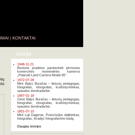
IMAI
|
KONTAKTAI
Istorija
1948-11-21
Bostone pradėtos pardavinėti pirmosios
komercinės momentinės kameros
„Polaroid Land Camera Model 95“.
nių
1972-07-28
sto
Mirė Balys Buračas – lietuvių pedagogas,
fotografas, etnografas, kraštotyrininkas,
spaudos bendradarbis.
1897-01-18
Gimė Balys Buračas – lietuvių pedagogas,
fotografas, etnografas, kraštotyrininkas,
spaudos bendradarbis.
1851-07-10
Mirė Luji Dageras, Prancūzijos dailininkas,
fotografas, išradęs fotografavimo būdą.
Daugiau istorijos