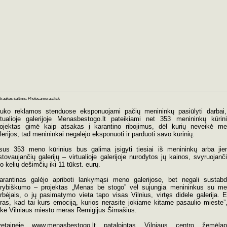
raukos šaltinis: Photocamera.click
uko reklamos stenduose eksponuojami pačių menininkų pasiūlyti darbai
rtualioje galerijoje Menasbestogo.lt pateikiami net 353 menininkų kūrini
ojektas gimė kaip atsakas į karantino ribojimus, dėl kurių neveikė m
lerijos, tad menininkai negalėjo eksponuoti ir parduoti savo kūrinių.
sus 353 meno kūrinius bus galima įsigyti tiesiai iš menininkų arba ji
stovaujančių galerijų – virtualioje galerijoje nurodytos jų kainos, svyruojanč
o kelių dešimčių iki 11 tūkst. eurų.
arantinas galėjo apriboti lankymąsi meno galerijose, bet negali sustabd
rybiškumo – projektas „Menas be stogo” vėl sujungia menininkus su m
rbėjais, o jų pasimatymo vieta tapo visas Vilnius, virtęs didele galerija. 
kras, kad tai kurs emociją, kurios nerasite jokiame kitame pasaulio mieste”
kė Vilniaus miesto meras Remigijus Šimašius.
etainėje www.menasbestogo.lt patalpintas Vilniaus centro žemėlap