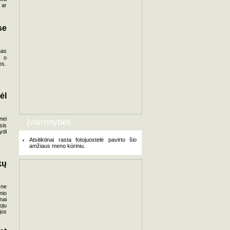
 ar
se
nas
, o
os.
ėl
nei
Įvairenybės
sis
ydi
Atsitiktinai rasta fotojuostelė pavirto šio
amžiaus meno kūriniu.
kų
 ne
nio
nai
oju
jos