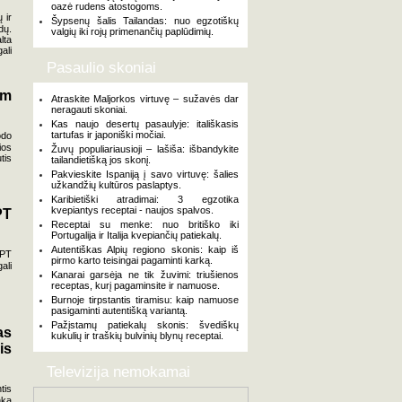
oazė rudens atostogoms.
 ir
Šypsenų šalis Tailandas: nuo egzotiškų
dų.
valgių iki rojų primenančių paplūdimių.
lta
ali
Pasaulio skoniai
am
Atraskite Maljorkos virtuvę – sužavės dar
neragauti skoniai.
Kas naujo desertų pasaulyje: itališkasis
tartufas ir japoniški močiai.
odo
ios
Žuvų populiariausioji – lašiša: išbandykite
tis
tailandietišką jos skonį.
Pakvieskite Ispaniją į savo virtuvę: šalies
užkandžių kultūros paslaptys.
Karibietiški atradimai: 3 egzotika
kvepiantys receptai - naujos spalvos.
PT
Receptai su menke: nuo britiško iki
Portugalija ir Italija kvepiančių patiekalų.
Autentiškas Alpių regiono skonis: kaip iš
GPT
pirmo karto teisingai pagaminti karką.
ali
Kanarai garsėja ne tik žuvimi: triušienos
receptas, kurį pagaminsite ir namuose.
Burnoje tirpstantis tiramisu: kaip namuose
pasigaminti autentišką variantą.
Pažįstamų patiekalų skonis: švediškų
as
kukulių ir traškių bulvinių blynų receptai.
is
Televizija nemokamai
tis
nka