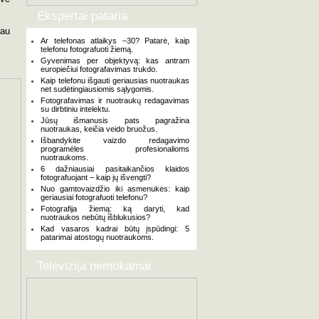
Ekspertai pataria
iau
Ar telefonas atlaikys –30? Patarė, kaip
telefonu fotografuoti žiemą.
Gyvenimas per objektyvą: kas antram
europiečiui fotografavimas trukdo.
Kaip telefonu išgauti geriausias nuotraukas
net sudėtingiausiomis sąlygomis.
Fotografavimas ir nuotraukų redagavimas
su dirbtiniu intelektu.
Jūsų išmanusis pats pagražina
nuotraukas, keičia veido bruožus.
Išbandykite vaizdo redagavimo
programėles profesionalioms
nuotraukoms.
6 dažniausiai pasitaikančios klaidos
fotografuojant – kaip jų išvengti?
Nuo gamtovaizdžio iki asmenukės: kaip
geriausiai fotografuoti telefonu?
Fotografija žiemą: ką daryti, kad
nuotraukos nebūtų išblukusios?
Kad vasaros kadrai būtų įspūdingi: 5
patarimai atostogų nuotraukoms.
Televizija nemokamai