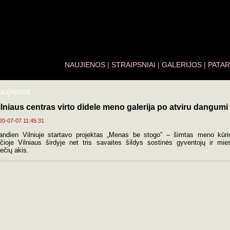
NAUJIENOS
|
STRAIPSNIAI
|
GALERIJOS
|
PATAR
aujienos
ilniaus centras virto didele meno galerija po atviru dangumi
20-07-07 11:45:31
andien Vilniuje startavo projektas „Menas be stogo” – šimtas meno kūri
čioje Vilniaus širdyje net tris savaites šildys sostinės gyventojų ir mie
ečių akis.