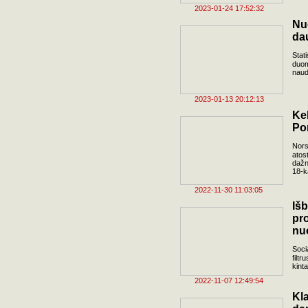
2023-01-24 17:52:32
Nu
da
Stat
duom
naud
2023-01-13 20:12:13
Ke
Po
Nors
atos
dažn
18-ka
2022-11-30 11:03:05
Iš
p
nu
Soci
filt
kint
2022-11-07 12:49:54
Kl