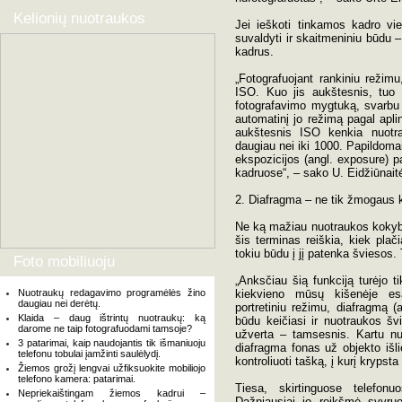
Kelionių nuotraukos
Jei ieškoti tinkamos kadro vi
suvaldyti ir skaitmeniniu būdu –
kadrus.
„Fotografuojant rankiniu režim
ISO. Kuo jis aukštesnis, tuo
fotografavimo mygtuką, svarbu t
automatinį jo režimą pagal apli
aukštesnis ISO kenkia nuotra
daugiau nei iki 1000. Papildomai
ekspozicijos (angl. exposure) pa
kadruose“, – sako U. Eidžiūnait
2. Diafragma – ne tik žmogaus 
Ne ką mažiau nuotraukos kokybe
šis terminas reiškia, kiek plač
tokiu būdu į jį patenka šviesos. 
Foto mobiliuoju
„Anksčiau šią funkciją turėjo ti
Nuotraukų redagavimo programėlės žino
kiekvieno mūsų kišenėje esa
daugiau nei derėtų.
portretiniu režimu, diafragmą (a
Klaida – daug ištrintų nuotraukų: ką
būdu keičiasi ir nuotraukos šv
darome ne taip fotografuodami tamsoje?
užverta – tamsesnis. Kartu nu
3 patarimai, kaip naudojantis tik išmaniuoju
diafragma fonas už objekto išl
telefonu tobulai įamžinti saulėlydį.
kontroliuoti tašką, į kurį kryps
Žiemos grožį lengvai užfiksuokite mobiliojo
telefono kamera: patarimai.
Tiesa, skirtinguose telefonu
Nepriekaištingam žiemos kadrui –
Dažniausiai jo reikšmė svyruo