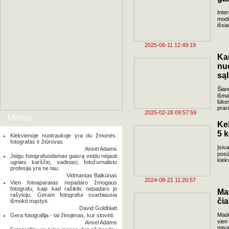
Inte
mode
išsi
2025-06-11 12:49:19
Ka
nu
są
Šian
išma
lūke
prar
2025-02-28 09:57:59
Mintys
Kel
5 k
Kiekvienoje nuotraukoje yra du žmonės:
fotografas ir žiūrovas.
Įsiv
Ansel Adams
posū
Jeigu fotografuodamas gaisrą veidu nejauti
kiek
ugnies karščio, vadinasi, fotožurnalisto
profesija yra ne tau.
Vidmantas Balkūnas
2024-08-21 11:20:57
Vien fotoaparatas nepadaro žmogaus
fotografu, kaip kad rašiklis nepadaro jo
Mad
rašytoju, Geram fotografui svarbiausia
čia
išmokti mąstyti.
David Goldblatt
Made
Gera fotografija - tai žinojimas, kur stovėti.
vien
Ansel Adams
pava