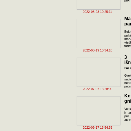
pakr
2022-08-23 10:25:11
Ma
pa
Egip
puik
man
vieš
turis
2022-08-19 10:34:18
3 
iš
sau
Grei
saul
neat
pata
2022-07-07 13:28:00
Ke
gn
Vokie
ir a
pili
atvi
2022-06-17 13:54:53