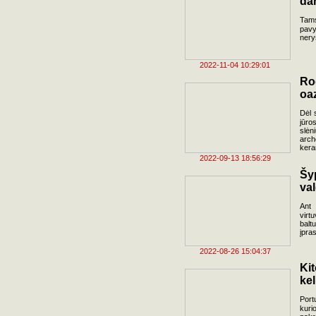
da
Tams
pavy
nery
2022-11-04 10:29:01
Ro
oa
Dėl 
jūro
slė
arch
kera
2022-09-13 18:56:29
Šy
val
Ant 
virt
balt
įpra
2022-08-26 15:04:37
Ki
kel
Port
kuri