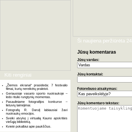
Ši naujiena peržiūrėta 
Jūsų komentaras
Jūsų vardas:
Kiti renginiai
Jūsų kontaktai:
„Žiemos ekranai“ prasideda: 7 festivalio
Fotorebuso atsakymas:
filmai, kurių nereikėtų praleisti.
Geriausioje vasario sporto nuotraukoje –
ledo ritulio rungtynių momentas.
Pasauliniame fotografijos konkurse –
Jūsų komentaro tekstas:
lietuvių laimėjimai.
Fotografą R. Darulį labiausiai žavi
nuotraukų emocijos.
Sveiki atvykę į virtualią Kauno apskrities
viešąją biblioteką.
Kvietė pokalbiui apie paukščius.