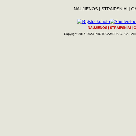
NAUJIENOS
|
STRAIPSNIAI
|
G
NAUJIENOS
|
STRAIPSNIAI
|
G
Copyright 2015-2023 PHOTOCAMERA.CLICK | All rig