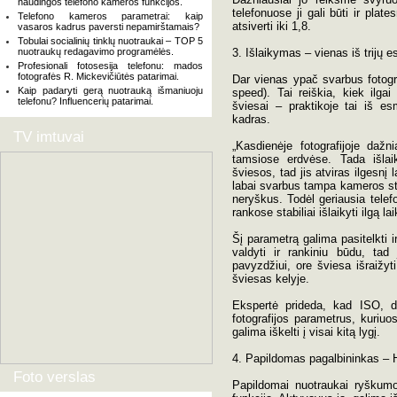
naudingos telefono kameros funkcijos.
telefonuose ji gali būti ir pla
Telefono kameros parametrai: kaip
atsiverti iki 1,8.
vasaros kadrus paversti nepamirštamais?
Tobulai socialinių tinklų nuotraukai – TOP 5
nuotraukų redagavimo programėlės.
3. Išlaikymas – vienas iš trijų 
Profesionali fotosesija telefonu: mados
fotografės R. Mickevičiūtės patarimai.
Dar vienas ypač svarbus fotogr
Kaip padaryti gerą nuotrauką išmaniuoju
speed). Tai reiškia, kiek ilga
telefonu? Influencerių patarimai.
šviesai – praktikoje tai iš es
kadras.
TV imtuvai
„Kasdienėje fotografijoje dažn
tamsiose erdvėse. Tada išlai
šviesos, tad jis atviras ilgesnį 
labai svarbus tampa kameros sta
neryškus. Todėl geriausia telefo
rankose stabiliai išlaikyti ilgą l
Šį parametrą galima pasitelkti 
valdyti ir rankiniu būdu, tad 
pavyzdžiui, ore šviesa išraižyti
šviesas kelyje.
Ekspertė prideda, kad ISO, di
fotografijos parametrus, kuriu
galima iškelti į visai kitą lygį.
4. Papildomas pagalbininkas –
Foto verslas
Papildomai nuotraukai ryškum