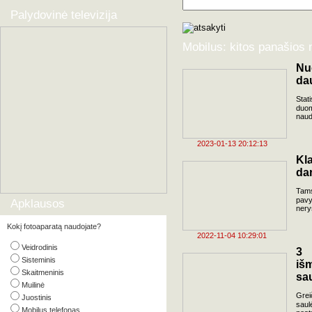
Palydovinė televizija
Mobilus: kitos panašios 
Nu
da
Stat
duom
naud
2023-01-13 20:12:13
Kl
da
Tams
pavy
Apklausos
nery
Kokį fotoaparatą naudojate?
2022-11-04 10:29:01
Veidrodinis
3 
Sisteminis
iš
Skaitmeninis
sau
Muilinė
Grei
Juostinis
saul
Mobilus telefonas