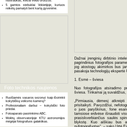
nuotraukas, keičia veido bruožus.
5 gamtos stebuklai Vokietijoje, kuriuos
reikėtų pamatyti bent kartą gyvenime.
Dažnai įrenginių dirbtinio inte
pagrindinius fotografijos parame
jog atostogų akimirkos bus įam
pasakoja technologijų ekspertė U
1. Esmė – šviesa
Foto technikos naujienos
Nuo fotografijos atsiradimo p
šviesa. Tinkamai ją suvaldžius
Ruošiamės vasaros sezonui: kaip išsirinkti
„Pirmiausia, dėmesį atkreipti 
kokybišką veiksmo kamerą?
prisitaikyti. Pavyzdžiui, nefotog
Profesionaliam darbui – kokybiški foto
priedai.
o juos paryškinus, fone esan
tamsiose erdvėse išnaudoti vis
Fotoaparato pasirinkimo ABC.
prasiskverbiančius saulės spin
Molėtų observatorijoje KTU astronomijos
mėgėjai fotografuos galaktikas.
blykstę. Kuo aiškiau bus a
nufotografuotas“, – sako Urtė E