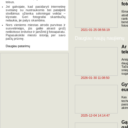
teisus.
fot
Jei galvojate, kad pasidaryti internetinę
svetainę su nuotraukomis bei patalpinti
Išma
skelbimus užtenka sėkmingai veiklai –
atsid
klystate. Geri fotografai skambučių
rank
nelaukia, jie patys skambina.
bend
Nors vieniems miestas atrodo purvinas ir
fotos
susvetimėjęs, jūs galite atrasti grožį
2021-01-25 08:56:19
netikėtose erdvėse ir įamžinti jį fotoaparatu.
Papasakokite miesto istoriją per savo
Daugiau naujų naujienų
pačių prizmę.
Daugiau patarimų
Ar
tel
Artėj
daug
Tači
snie
suga
2026-01-30 11:08:50
Gy
eu
Kas 
tech
past
akim
2025-12-04 14:14:47
Gą
gal