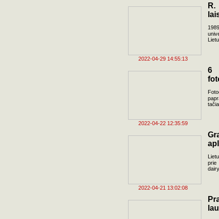
R.
lai
1989
univ
Liet
2022-04-29 14:55:13
6 
fot
Foto
papr
tačia
2022-04-22 12:35:59
Gr
apl
Liet
prie
dairy
2022-04-21 13:02:08
Pr
la