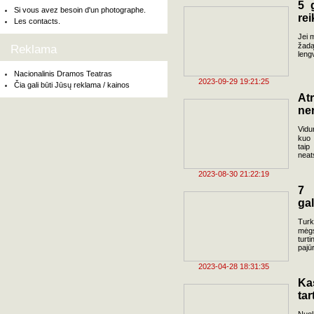
5 
Si vous avez besoin d'un photographe.
re
Les contacts.
Jei m
žadą
Reklama
leng
Nacionalinis Dramos Teatras
2023-09-29 19:21:25
Čia gali būti Jūsų reklama / kainos
Atr
ne
Vidu
kuo 
taip
neats
2023-08-30 21:22:19
7 
gal
Turk
mėgs
turt
pajū
2023-04-28 18:31:35
Ka
tar