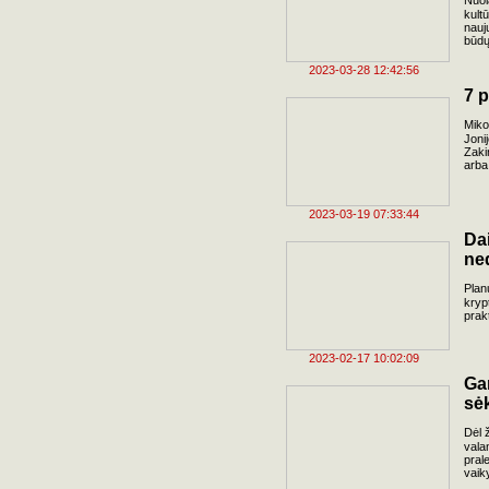
Nuol
kult
nauj
būdų
2023-03-28 12:42:56
7 p
Miko
Joni
Zaki
arba
2023-03-19 07:33:44
Da
ne
Plan
kryp
prak
2023-02-17 10:02:09
Ga
sė
Dėl ž
vala
pral
vaik