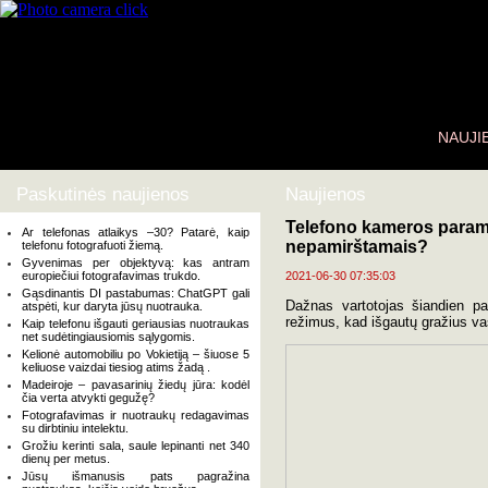
NAUJI
Paskutinės naujienos
Naujienos
Telefono kameros parame
Ar telefonas atlaikys –30? Patarė, kaip
nepamirštamais?
telefonu fotografuoti žiemą.
Gyvenimas per objektyvą: kas antram
europiečiui fotografavimas trukdo.
2021-06-30 07:35:03
Gąsdinantis DI pastabumas: ChatGPT gali
Dažnas vartotojas šiandien pa
atspėti, kur daryta jūsų nuotrauka.
režimus, kad išgautų gražius va
Kaip telefonu išgauti geriausias nuotraukas
net sudėtingiausiomis sąlygomis.
Kelionė automobiliu po Vokietiją – šiuose 5
keliuose vaizdai tiesiog atims žadą .
Madeiroje – pavasarinių žiedų jūra: kodėl
čia verta atvykti gegužę?
Fotografavimas ir nuotraukų redagavimas
su dirbtiniu intelektu.
Grožiu kerinti sala, saule lepinanti net 340
dienų per metus.
Jūsų išmanusis pats pagražina