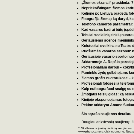
„Žiemos ekranai“ prasideda: 7 fe
Nepriekaištingam žiemos kadru
Kelionę po Lietuvą pradeda fot
Fotografija žiemą: ką daryti, 
Telefono kameros parametrai:
Kad vasaros kadrai būtų įspūd
Tobulai socialinių tinklų nuot
Geriausiems scenos menininkam
Keistuoliai sveikina su Teatro
Ruošiamės vasaros sezonui: k
Geriausioje vasario sporto nuo
Atidaromoje A. Repšio parodoje
Profesionaliam darbui – kokybiš
Paminklo žydų gelbėtojams ko
Žiemos grožis nuotraukose – ką r
Profesionali fotosesija telefon
Kaip nufotografuoti snaigę su te
Žmogaus teisių gidas: ką reikia 
Kinijoje eksponuojamas fotogra
Pekine atidaryta Antano Sutkau
Šio sąrašo naujienos detaliau
Daugiau ankstesnių naujienų:
1
* Skelbiamos įvairių šaltinių naujienos,
www.photocamera.click nuomone. Neats