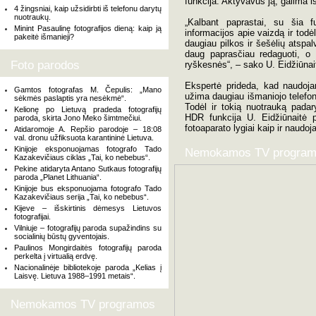
funkcija. Aktyvavus ją, galima i
4 žingsniai, kaip užsidirbti iš telefonu darytų
nuotraukų.
„Kalbant paprastai, su šia 
Minint Pasaulinę fotografijos dieną: kaip ją
informacijos apie vaizdą ir todė
pakeitė išmanieji?
daugiau pilkos ir šešėlių atspal
daug paprasčiau redaguoti, o t
Foto parodos
ryškesnės“, – sako U. Eidžiūnai
Ekspertė prideda, kad naudoja
Gamtos fotografas M. Čepulis: „Mano
užima daugiau išmaniojo telefon
sėkmės paslaptis yra nesėkmė“.
Todėl ir tokią nuotrauką padar
Kelionę po Lietuvą pradeda fotografijų
HDR funkcija U. Eidžiūnaitė pri
paroda, skirta Jono Meko šimtmečiui.
fotoaparato lygiai kaip ir naudoj
Atidaromoje A. Repšio parodoje – 18:08
val. dronu užfiksuota karantininė Lietuva.
Kinijoje eksponuojamas fotografo Tado
Nemokamos TV progra
Kazakevičiaus ciklas „Tai, ko nebebus“.
Pekine atidaryta Antano Sutkaus fotografijų
paroda „Planet Lithuania“.
Kinijoje bus eksponuojama fotografo Tado
Kazakevičiaus serija „Tai, ko nebebus“.
Kijeve – išskirtinis dėmesys Lietuvos
fotografijai.
Vilniuje – fotografijų paroda supažindins su
socialinių būstų gyventojais.
Paulinos Mongirdaitės fotografijų paroda
perkelta į virtualią erdvę.
Nacionalinėje bibliotekoje paroda „Kelias į
Laisvę. Lietuva 1988–1991 metais“.
Nemokamos TV programos