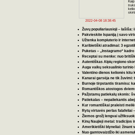
Kaip
truk
keli
skir
2022-04-08 18:38:45
Žuvų populiariausioji – lašiša: 
Pakvieskite Ispaniją į savo vir
Užtenka kompiuterio ir interne
Karibietiški atradimai: 3 egzot
Puketas – „Instagramo“ kadro ve
Receptai su menke: nuo britiško 
Autentiškas Alpių regiono skoni
Auga vaikų seksualinio turinio 
Valentino dienos kelionės kitu
Kanarai garsėja ne tik žuvimi: 
Burnoje tirpstantis tiramisu: 
Romantiškos atostogos dviems
Pažįstamų patiekalų skonis: šve
Patiekalas – nepaliekantis abej
Kur romantiškai praleisti meilė
Rytų virtuvės perlas falafeliai –
Žiemos grožį lengvai užfiksuoki
Kinų Naujieji metai: tradicijos i
Amerikietiški blyneliai: žinant
Nuo gamtovaizdžio iki asmenukė