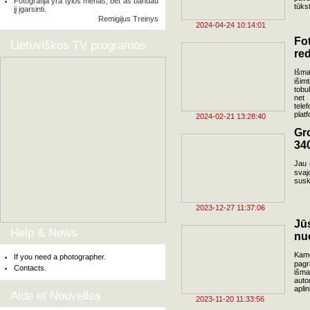
Fotografija yra tylos menas, bet aš bandau
tūkst
jį įgarsinti.
Remigijus Treinys
2024-04-24 10:14:01
F
Lietuviškos TV programos
red
Išma
išimt
tobu
net 
tele
plat
2024-02-21 13:28:40
Gr
34
Jau 
svaj
susk
2023-12-27 11:37:06
Jū
Help & News
nu
Kame
If you need a photographer.
pagr
Contacts.
išma
auto
apli
Aide et Nouvelles
2023-11-20 11:33:56