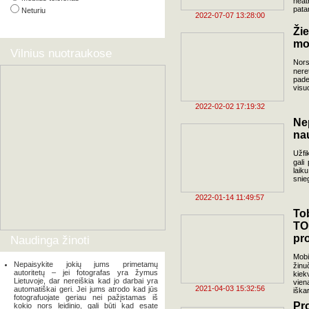
neat
pata
Neturiu
2022-07-07 13:28:00
Ži
mob
Vilnius nuotraukose
Nors
nere
pade
visu
2022-02-02 17:19:32
Ne
na
Užfi
gali
laik
snie
2022-01-14 11:49:57
To
T
pr
Naudinga žinoti
Mobi
Nepaisykite jokių jums primetamų
žinu
autoritetų – jei fotografas yra žymus
kiek
Lietuvoje, dar nereiškia kad jo darbai yra
vien
2021-04-03 15:32:56
automatiškai geri. Jei jums atrodo kad jūs
iškar
fotografuojate geriau nei pažįstamas iš
Pr
kokio nors leidinio, gali būti kad esate