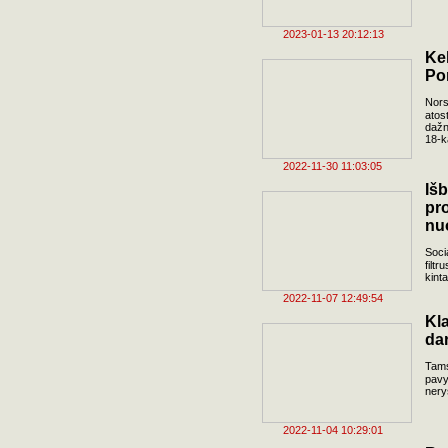
2023-01-13 20:12:13
Ke
Po
Nors
atos
dažn
18-ka
2022-11-30 11:03:05
Iš
p
nu
Soci
filt
kint
2022-11-07 12:49:54
Kl
da
Tams
pavy
nery
2022-11-04 10:29:01