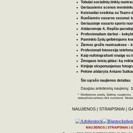
Tobulai socialinių tinklų nuot
Geriausiems scenos menininkam
Keistuoliai sveikina su Teatro
Ruošiamės vasaros sezonui: k
Geriausioje vasario sporto nuo
Atidaromoje A. Repšio parodoje
Profesionaliam darbui – kokybiš
Paminklo žydų gelbėtojams ko
Žiemos grožis nuotraukose – ką r
Profesionali fotosesija telefon
Kaip nufotografuoti snaigę su te
Žmogaus teisių gidas: ką reikia 
Kinijoje eksponuojamas fotogra
Pekine atidaryta Antano Sutkau
Šio sąrašo naujienos detaliau
Daugiau ankstesnių naujienų:
1
* Skelbiamos įvairių šaltinių naujienos,
www.photocamera.click nuomone. Neats
NAUJIENOS
|
STRAIPSNIAI
|
G
NAUJIENOS
|
STRAIPSNIAI
|
G