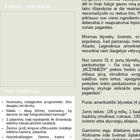
dėl to šioje šalyje gausu visą p
Kelionių nuotraukos
laiko išbandytas ar dar neatras
nesumaišysite su niekuo kitu. P
priklauso nuo vieno ingrediento
debesėliai ir neapsakomai tirpst
sūriais pagardais.
Minimas blynelių, šoninės, sv
populiarus, kad pastaruoju met
Atlanto. Legendinius amerikiet
nesunkiai rasti daugelyje vėlyvų
Nuo sausio 31 d. purių blynelių i
parduotuvėje – čia visą sava
„MCENNEDY“ prekės ženklo sko
stiliaus picą, skrudintus svo
saldžius sūrio tortus, spurgyt
prekybos tinklo parduotuvėse j
kepinių skyriuje ieškokite s
Foto mobiliuoju
pagardais!
Nuotraukų redagavimo programėlės žino
Purūs amerikietiški blyneliai (4 
daugiau nei derėtų.
Klaida – daug ištrintų nuotraukų: ką
Jums reikės: 135 g miltų, 1 šauk
darome ne taip fotografuodami tamsoje?
šaukštų smulkaus cukraus, 130 m
3 patarimai, kaip naudojantis tik išmaniuoju
sviesto arba alyvuogių aliejaus,
telefonu tobulai įamžinti saulėlydį.
Žiemos grožį lengvai užfiksuokite mobiliojo
Gaminimo eiga: dideliame duben
telefono kamera: patarimai.
Atskirame inde švelniai išplakit
Nepriekaištingam žiemos kadrui –
aliejų, dar kartą išplakite ir v