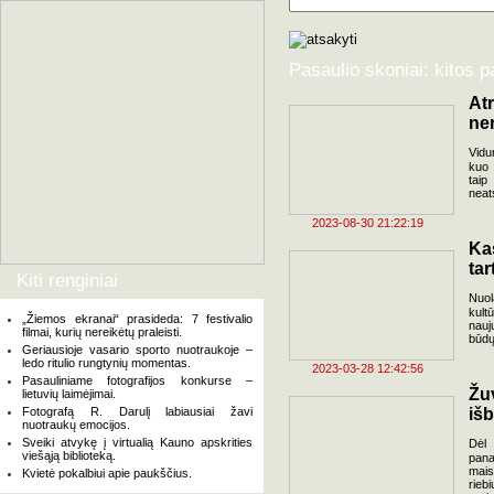
Pasaulio skoniai: kitos 
Atr
ne
Vidu
kuo 
taip
neats
2023-08-30 21:22:19
Ka
tar
Kiti renginiai
Nuol
kult
„Žiemos ekranai“ prasideda: 7 festivalio
nauj
filmai, kurių nereikėtų praleisti.
būdų
Geriausioje vasario sporto nuotraukoje –
ledo ritulio rungtynių momentas.
2023-03-28 12:42:56
Pasauliniame fotografijos konkurse –
Žu
lietuvių laimėjimai.
Fotografą R. Darulį labiausiai žavi
išb
nuotraukų emocijos.
Sveiki atvykę į virtualią Kauno apskrities
Dėl
viešąją biblioteką.
pana
mais
Kvietė pokalbiui apie paukščius.
rieb