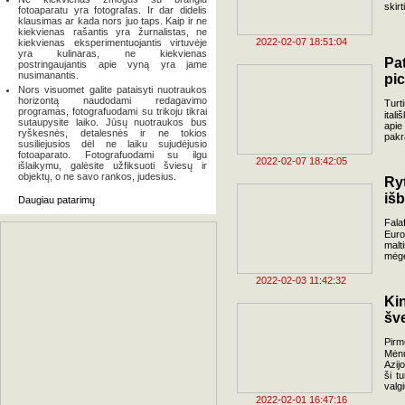
skirt
fotoaparatu yra fotografas. Ir dar didelis
klausimas ar kada nors juo taps. Kaip ir ne
kiekvienas rašantis yra žurnalistas, ne
2022-02-07 18:51:04
kiekvienas eksperimentuojantis virtuvėje
yra kulinaras, ne kiekvienas
Pa
postringaujantis apie vyną yra jame
nusimanantis.
pic
Nors visuomet galite pataisyti nuotraukos
horizontą naudodami redagavimo
Turt
programas, fotografuodami su trikoju tikrai
ital
sutaupysite laiko. Jūsų nuotraukos bus
apie
ryškesnės, detalesnės ir ne tokios
pakr
susiliejusios dėl ne laiku sujudėjusio
fotoaparato. Fotografuodami su ilgu
2022-02-07 18:42:05
išlaikymu, galėsite užfiksuoti šviesų ir
objektų, o ne savo rankos, judesius.
Ryt
išb
Daugiau patarimų
Fala
Euro
malt
mėgė
2022-02-03 11:42:32
Ki
šve
Pirm
Mėnu
Azij
ši t
valgi
2022-02-01 16:47:16