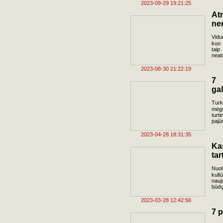
2023-09-29 19:21:25
Atr
ne
Vidu
kuo 
taip
neats
2023-08-30 21:22:19
7 
gal
Turk
mėgs
turt
pajū
2023-04-28 18:31:35
Ka
tar
Nuol
kult
nauj
būdų
2023-03-28 12:42:56
7 p