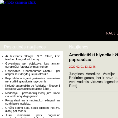
NAUJI
Paskutinės naujienos
Naujienos
Amerikietiški blyneliai: 
Ar telefonas atlaikys –30? Patarė, kaip
paprasčiau
telefonu fotografuoti žiemą.
Gyvenimas per objektyvą: kas antram
europiečiui fotografavimas trukdo.
2022-02-01 13:22:46
Gąsdinantis DI pastabumas: ChatGPT gali
Jungtinės Amerikos Valstijos
atspėti, kur daryta jūsų nuotrauka.
išskirtine gamta, bet ir savo ku
Kaip telefonu išgauti geriausias nuotraukas
net sudėtingiausiomis sąlygomis.
verti vadintis virtuvės legendo
išimtį.
Kelionė automobiliu po Vokietiją – šiuose 5
keliuose vaizdai tiesiog atims žadą .
Madeiroje – pavasarinių žiedų jūra: kodėl
čia verta atvykti gegužę?
Fotografavimas ir nuotraukų redagavimas
su dirbtiniu intelektu.
Grožiu kerinti sala, saule lepinanti net 340
dienų per metus.
Jūsų išmanusis pats pagražina