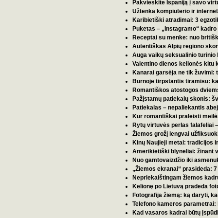
Pakvieskite Ispaniją į savo vir
Užtenka kompiuterio ir interne
Karibietiški atradimai: 3 egzot
Puketas – „Instagramo“ kadro ve
Receptai su menke: nuo britiško 
Autentiškas Alpių regiono skoni
Auga vaikų seksualinio turinio 
Valentino dienos kelionės kitu
Kanarai garsėja ne tik žuvimi: 
Burnoje tirpstantis tiramisu: 
Romantiškos atostogos dviems
Pažįstamų patiekalų skonis: šve
Patiekalas – nepaliekantis abej
Kur romantiškai praleisti meilė
Rytų virtuvės perlas falafeliai –
Žiemos grožį lengvai užfiksuoki
Kinų Naujieji metai: tradicijos i
Amerikietiški blyneliai: žinant
Nuo gamtovaizdžio iki asmenukė
„Žiemos ekranai“ prasideda: 7 fe
Nepriekaištingam žiemos kadru
Kelionę po Lietuvą pradeda fot
Fotografija žiemą: ką daryti, 
Telefono kameros parametrai:
Kad vasaros kadrai būtų įspūd