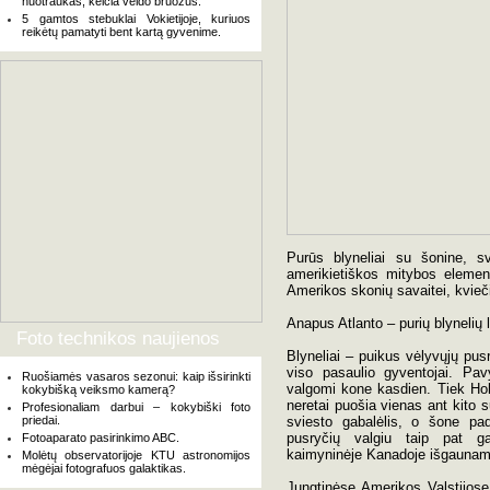
nuotraukas, keičia veido bruožus.
5 gamtos stebuklai Vokietijoje, kuriuos
reikėtų pamatyti bent kartą gyvenime.
Purūs blyneliai su šonine, sv
amerikietiškos mitybos element
Amerikos skonių savaitei, kvieč
Anapus Atlanto – purių blynelių
Foto technikos naujienos
Blyneliai – puikus vėlyvųjų pus
viso pasaulio gyventojai. Pav
Ruošiamės vasaros sezonui: kaip išsirinkti
valgomi kone kasdien. Tiek Holi
kokybišką veiksmo kamerą?
neretai puošia vienas ant kito su
Profesionaliam darbui – kokybiški foto
priedai.
sviesto gabalėlis, o šone pad
pusryčių valgiu taip pat ga
Fotoaparato pasirinkimo ABC.
kaimyninėje Kanadoje išgaunamą
Molėtų observatorijoje KTU astronomijos
mėgėjai fotografuos galaktikas.
Jungtinėse Amerikos Valstijose 