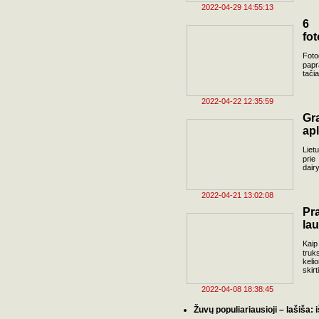
2022-04-29 14:55:13
6 
fot
Foto
papr
tačia
2022-04-22 12:35:59
Gr
apl
Liet
prie
dairy
2022-04-21 13:02:08
Pr
la
Kaip
truk
keli
skir
2022-04-08 18:38:45
Žuvų populiariausioji – lašiša: 