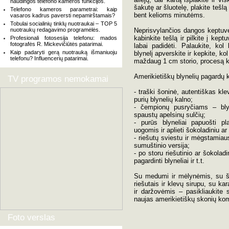
naudingos telefono kameros funkcijos.
šakutę ar šluotelę, plakite tešlą 
Telefono kameros parametrai: kaip
bent kelioms minutėms.
vasaros kadrus paversti nepamirštamais?
Tobulai socialinių tinklų nuotraukai – TOP 5
nuotraukų redagavimo programėlės.
Neprisvylančios dangos keptuvėje
kabinkite tešlą ir pilkite į kept
Profesionali fotosesija telefonu: mados
fotografės R. Mickevičiūtės patarimai.
labai padidėti. Palaukite, kol 
Kaip padaryti gerą nuotrauką išmaniuoju
blynelį apverskite ir kepkite, ko
telefonu? Influencerių patarimai.
maždaug 1 cm storio, procesą kar
Amerikietiškų blynelių pagardų 
TV programos nemokamai
- traški šoninė, autentiškas kle
purių blynelių kalno;
- čempionų pusryčiams – blyne
spaustų apelsinų sulčių;
- purūs blyneliai papuošti pla
uogomis ir aplieti šokoladiniu ar
- riešutų sviestu ir mėgstamiaus
sumuštinio versija;
- po storu riešutinio ar šokolad
pagardinti blyneliai ir t.t.
Su medumi ir mėlynėmis, su šok
riešutais ir klevų sirupu, su ka
ir daržovėmis – pasikliaukite 
naujas amerikietiškų skonių kom
Foto verslas