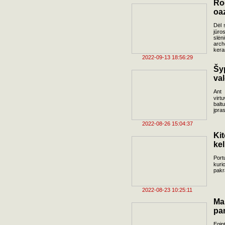
Ro
oa
Dėl 
jūro
slė
arch
kera
2022-09-13 18:56:29
Šy
val
Ant 
virt
balt
įpra
2022-08-26 15:04:37
Ki
kel
Port
kuri
pakr
2022-08-23 10:25:11
Ma
pa
Egip