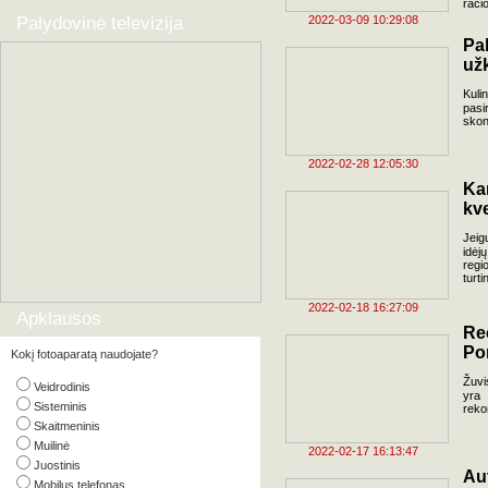
raci
Palydovinė televizija
2022-03-09 10:29:08
Pak
už
Kuli
pasi
skon
2022-02-28 12:05:30
Ka
kv
Jeig
idėj
regi
turti
2022-02-18 16:27:09
Apklausos
Re
Por
Kokį fotoaparatą naudojate?
Žuvi
Veidrodinis
yra 
Sisteminis
reko
Skaitmeninis
Muilinė
2022-02-17 16:13:47
Juostinis
Aut
Mobilus telefonas