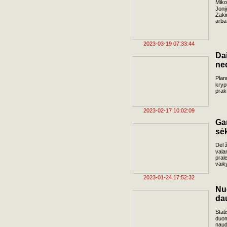
Miko
Joni
Zaki
arba
2023-03-19 07:33:44
Da
ne
Plan
kryp
prak
2023-02-17 10:02:09
Ga
sė
Dėl ž
vala
pral
vaik
2023-01-24 17:52:32
Nu
da
Stat
duom
naud