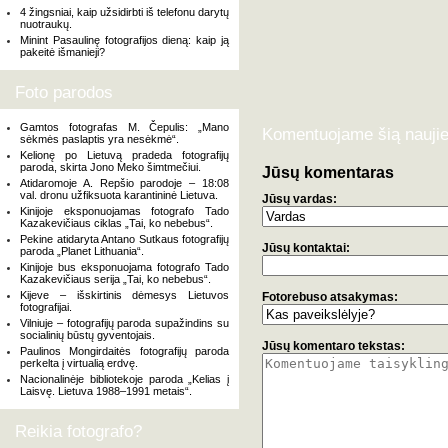
4 žingsniai, kaip užsidirbti iš telefonu darytų
nuotraukų.
Minint Pasaulinę fotografijos dieną: kaip ją
pakeitė išmanieji?
Foto parodos
Gamtos fotografas M. Čepulis: „Mano
Komentuojame šią naujie
sėkmės paslaptis yra nesėkmė“.
Kelionę po Lietuvą pradeda fotografijų
paroda, skirta Jono Meko šimtmečiui.
Jūsų komentaras
Atidaromoje A. Repšio parodoje – 18:08
val. dronu užfiksuota karantininė Lietuva.
Jūsų vardas:
Kinijoje eksponuojamas fotografo Tado
Kazakevičiaus ciklas „Tai, ko nebebus“.
Pekine atidaryta Antano Sutkaus fotografijų
Jūsų kontaktai:
paroda „Planet Lithuania“.
Kinijoje bus eksponuojama fotografo Tado
Kazakevičiaus serija „Tai, ko nebebus“.
Kijeve – išskirtinis dėmesys Lietuvos
Fotorebuso atsakymas:
fotografijai.
Vilniuje – fotografijų paroda supažindins su
socialinių būstų gyventojais.
Jūsų komentaro tekstas:
Paulinos Mongirdaitės fotografijų paroda
perkelta į virtualią erdvę.
Nacionalinėje bibliotekoje paroda „Kelias į
Laisvę. Lietuva 1988–1991 metais“.
Reikia fotografo?