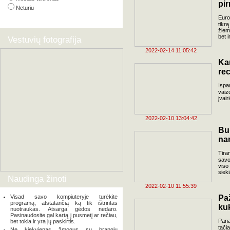
pir
Neturiu
Euro
tikrą
žiem
bet i
Vestuvių fotografija
2022-02-14 11:05:42
Kan
re
Ispa
vaiz
įvai
2022-02-10 13:04:42
Bu
na
Tira
savo
viso 
siek
Naudinga žinoti
2022-02-10 11:55:39
Visad savo kompiuteryje turėkite
Pa
programą, atstatančią ką tik ištrintas
kuk
nuotraukas. Atsarga gėdos nedaro.
Pasinaudosite gal kartą į pusmetį ar rečiau,
Pana
bet tokia ir yra jų paskirtis.
tačia
Ne kiekvienas žmogus su brangiu