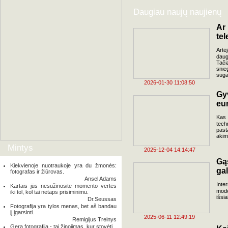
Daugiau naujų naujienų
Ar
tel
Artėj
daug
Tači
snie
suga
2026-01-30 11:08:50
Gy
eu
Kas 
tech
past
akim
Mintys
2025-12-04 14:14:47
Gą
Kiekvienoje nuotraukoje yra du žmonės:
gal
fotografas ir žiūrovas.
Ansel Adams
Inte
Kartais jūs nesužinosite momento vertės
mode
iki tol, kol tai netaps prisiminimu.
išsi
Dr.Seussas
Fotografija yra tylos menas, bet aš bandau
jį įgarsinti.
2025-06-11 12:49:19
Remigijus Treinys
Gera fotografija - tai žinojimas, kur stovėti.