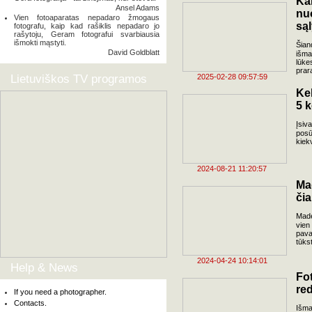
Ka
Ansel Adams
nu
Vien fotoaparatas nepadaro žmogaus
są
fotografu, kaip kad rašiklis nepadaro jo
rašytoju, Geram fotografui svarbiausia
išmokti mąstyti.
Šian
David Goldblatt
išma
lūke
prar
Lietuviškos TV programos
2025-02-28 09:57:59
Kel
5 k
Įsiv
posū
kiek
2024-08-21 11:20:57
Mad
čia
Made
vien
pava
tūkst
2024-04-24 10:14:01
Help & News
F
red
If you need a photographer.
Contacts.
Išma