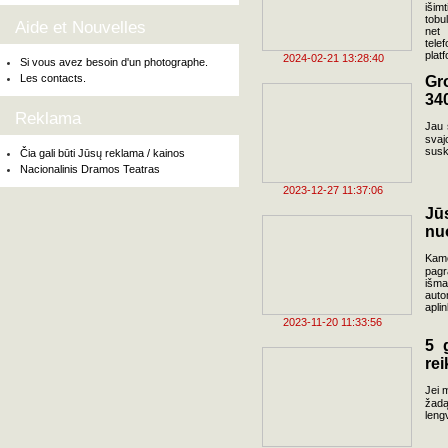
išimt
tobu
Aide et Nouvelles
net 
tele
plat
2024-02-21 13:28:40
Si vous avez besoin d'un photographe.
Les contacts.
Gr
34
Reklama
Jau 
svaj
susk
Čia gali būti Jūsų reklama / kainos
Nacionalinis Dramos Teatras
2023-12-27 11:37:06
Jū
nu
Kame
pagr
išma
auto
apli
2023-11-20 11:33:56
5 
re
Jei m
žadą
leng