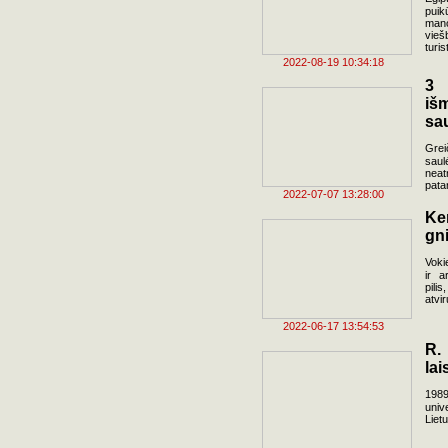
puik
man
vieš
turis
2022-08-19 10:34:18
3 
iš
sau
Grei
saul
neat
pata
2022-07-07 13:28:00
Ke
gn
Vokie
ir a
pili
atvi
2022-06-17 13:54:53
R.
lai
1989
univ
Liet