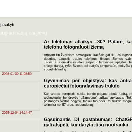
augiau naujų naujienų
Ar telefonas atlaikys –30? Patarė, ka
telefonu fotografuoti žiemą
Artėjant itin žvarbiam savaitgaliui, kai šalti gali iki –30 laipsnių
daugiau, daugelis trauks telefonus fiksuoti žiemos vaiz
Tačiau ši žiemiška estetika slepia ir techninius spąstus: ba
sniego danga, ryški šviesa bei staigūs temperatūrų pokyčiai g
sugadinti kadrą.
2026-01-30 11:08:50
Gyvenimas per objektyvą: kas antr
europiečiui fotografavimas trukdo
Kas antras europietis nuolat bando pagauti tobulą kadrą, r
technologijų bendrovės „Samsung“ atlikta apklausa. Tok
pastangos vertos pagyrų, tačiau tuo pačiu tai trukdė mėgau
akimirka net 57 proc. respondentų.
2025-12-04 14:14:47
Gąsdinantis DI pastabumas: ChatG
gali atspėti, kur daryta jūsų nuotrauka