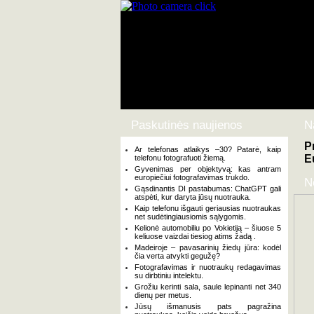
Paskutinės naujienos
N
P
Ar telefonas atlaikys –30? Patarė, kaip
E
telefonu fotografuoti žiemą.
Gyvenimas per objektyvą: kas antram
europiečiui fotografavimas trukdo.
N
Gąsdinantis DI pastabumas: ChatGPT gali
atspėti, kur daryta jūsų nuotrauka.
Kaip telefonu išgauti geriausias nuotraukas
net sudėtingiausiomis sąlygomis.
Kelionė automobiliu po Vokietiją – šiuose 5
keliuose vaizdai tiesiog atims žadą .
Madeiroje – pavasarinių žiedų jūra: kodėl
čia verta atvykti gegužę?
Fotografavimas ir nuotraukų redagavimas
su dirbtiniu intelektu.
Grožiu kerinti sala, saule lepinanti net 340
dienų per metus.
Jūsų išmanusis pats pagražina