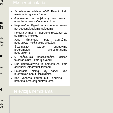
GPT
Ekspertai pataria
ali
Ar telefonas atlaikys –30? Patarė, kaip
telefonu fotografuoti žiemą.
Gyvenimas per objektyvą: kas antram
europiečiui fotografavimas trukdo.
as
Kaip telefonu išgauti geriausias nuotraukas
is
net sudėtingiausiomis sąlygomis.
Fotografavimas ir nuotraukų redagavimas
su dirbtiniu intelektu.
tis
Jūsų išmanusis pats pagražina
nka
nuotraukas, keičia veido bruožus.
 ar
Išbandykite vaizdo redagavimo
programėles profesionalioms
nuotraukoms.
se
6 dažniausiai pasitaikančios klaidos
fotografuojant – kaip jų išvengti?
Nuo gamtovaizdžio iki asmenukės: kaip
geriausiai fotografuoti telefonu?
nas
, o
Fotografija žiemą: ką daryti, kad
os.
nuotraukos nebūtų išblukusios?
Kad vasaros kadrai būtų įspūdingi: 5
patarimai atostogų nuotraukoms.
ėl
Televizija nemokamai
nei
sis
ydi