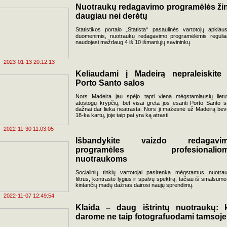
Nuotraukų redagavimo programėlės ži
daugiau nei derėtų
Statistikos portalo „Statista“ pasaulinės vartotojų apklau
duomenimis, nuotraukų redagavimo programėlėmis reguliar
naudojasi maždaug 4 iš 10 išmaniųjų savininkų.
2023-01-13 20:12:13
Keliaudami į Madeirą nepraleiskite 
Porto Santo salos
Nors Madeira jau spėjo tapti viena mėgstamiausių lietu
atostogų krypčių, bet visai greta jos esanti Porto Santo s
dažnai dar lieka neatrasta. Nors ji mažesnė už Madeirą bev
18-ka kartų, joje taip pat yra ką atrasti.
2022-11-30 11:03:05
Išbandykite vaizdo redagavi
programėles profesionalio
nuotraukoms
Socialinių tinklų vartotojai pasirenka mėgstamus nuotra
filtrus, kontrasto lygius ir spalvų spektrą, tačiau iš smalsumo
kintančių madų dažnas dairosi naujų sprendimų.
2022-11-07 12:49:54
Klaida – daug ištrintų nuotraukų: 
darome ne taip fotografuodami tamsoj