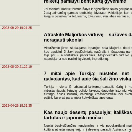
reikėtų pamatyti bent kartą gyvenime
Jei manote, kad tik tolimos šalys ir egzotiškos salos gali pasiūl
žadą atimančių gamtos stebuklų, klystate. Vokietijoje, kuri t
lengvai pasiekiama lietuviams, tokių vietų yra išties nemažai.
2023-09-29 19:21:25
Atraskite Maljorkos virtuvę – sužavės d
neragauti skoniai
Viduržemio jūros skalaujama Ispanijos sala Maljorka tikrai t
kuo pasigirti. Ji žavi paplūdimiais, natūralia ir išsaugota gam
taip pat – autentiškais patiekalais. Maljorkietiška virtuvė 
neatsiejama nuo tradicinių vietinių ingredientų.
2023-08-30 21:22:19
7 mitai apie Turkiją: nustebs net 
galvojantys, kad apie šią šalį žino viską
Turkija – viena iš labiausiai lankomų pasaulio šalių ir k
mėgstamiausia lietuvių poilsio kryptis: daugybė istorinių vie
turtinga šalies kultūra, vaizdingi kraštovaizdžiai bei sveti
pajūrio kurortai garantuoja kokybiškas atostogas.
2023-04-28 18:31:35
Kas naujo desertų pasaulyje: itališkas
tartufas ir japoniški močiai
Nuolat besikeičiančios tendencijos ir vis populiarėjanti mai
kultūra atneša naujų vėjų ir į desertų pasaulį. Atsiranda ne 