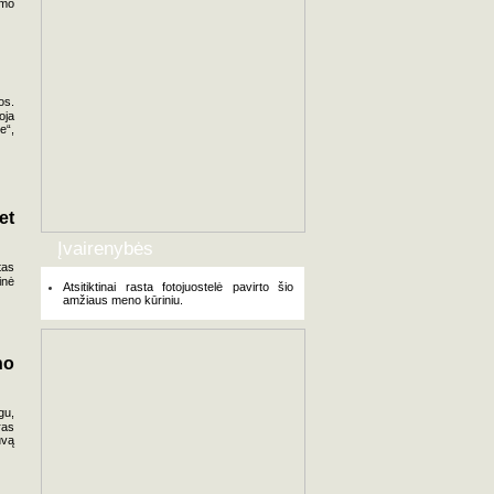
imo
os.
oja
e“,
et
Įvairenybės
tas
inė
Atsitiktinai rasta fotojuostelė pavirto šio
amžiaus meno kūriniu.
no
gu,
ras
uvą