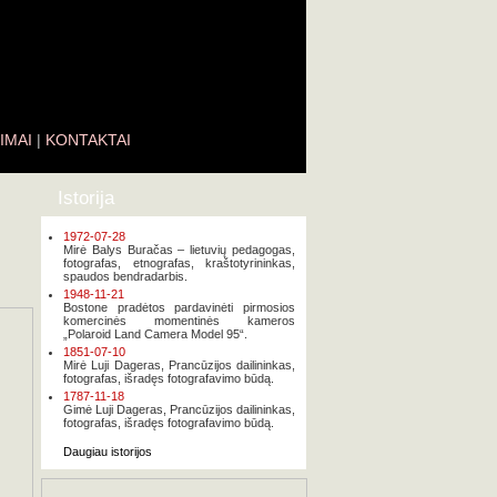
IMAI
|
KONTAKTAI
Istorija
1972-07-28
Mirė Balys Buračas – lietuvių pedagogas,
fotografas, etnografas, kraštotyrininkas,
spaudos bendradarbis.
1948-11-21
Bostone pradėtos pardavinėti pirmosios
komercinės momentinės kameros
„Polaroid Land Camera Model 95“.
1851-07-10
Mirė Luji Dageras, Prancūzijos dailininkas,
fotografas, išradęs fotografavimo būdą.
1787-11-18
Gimė Luji Dageras, Prancūzijos dailininkas,
fotografas, išradęs fotografavimo būdą.
Daugiau istorijos