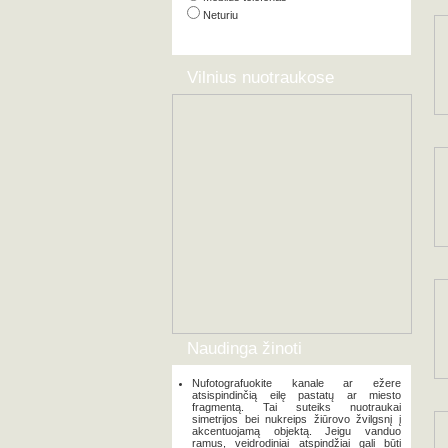
Neturiu
Vilnius nuotraukose
Naudinga žinoti
Nufotografuokite kanale ar ežere
atsispindinčią eilę pastatų ar miesto
fragmentą. Tai suteiks nuotraukai
simetrijos bei nukreips žiūrovo žvilgsnį į
akcentuojamą objektą. Jeigu vanduo
ramus, veidrodiniai atspindžiai gali būti