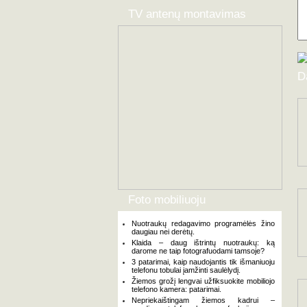
TV antenų montavimas
D
Foto mobiliuoju
Nuotraukų redagavimo programėlės žino
daugiau nei derėtų.
Klaida – daug ištrintų nuotraukų: ką
darome ne taip fotografuodami tamsoje?
3 patarimai, kaip naudojantis tik išmaniuoju
telefonu tobulai įamžinti saulėlydį.
Žiemos grožį lengvai užfiksuokite mobiliojo
telefono kamera: patarimai.
Nepriekaištingam žiemos kadrui –