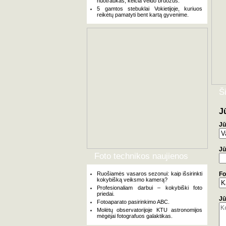
nuotraukas, keičia veido bruožus.
5 gamtos stebuklai Vokietijoje, kuriuos
reikėtų pamatyti bent kartą gyvenime.
Š
J
Jū
Jū
Foto technikos naujienos
Ruošiamės vasaros sezonui: kaip išsirinkti
Fo
kokybišką veiksmo kamerą?
Profesionaliam darbui – kokybiški foto
priedai.
Jū
Fotoaparato pasirinkimo ABC.
Molėtų observatorijoje KTU astronomijos
mėgėjai fotografuos galaktikas.