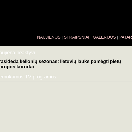
NAUJIENOS
|
STRAIPSNIAI
|
GALERIJOS
|
PATAR
aujiena neaktyvi
rasideda kelionių sezonas: lietuvių lauks pamėgti pietų
uropos kurortai
emokamos TV programos