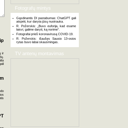
Fotografų mintys
Gąsdinantis DI pastabumas: ChatGPT gali
atspėti, kur daryta jūsų nuotrauka.
R. Požerskis: „Buvo euforija, kad esame
laisvi, galime daryti, ką norime“.
Fotografai prieš koronavirusą COVID-19.
R. Požerskis: išaušęs Sausio 13-osios
ip
rytas buvo labai skausmingas.
TV antenų montavimas
 ir
dų.
lta
ali
am
odo
ios
tis
PT