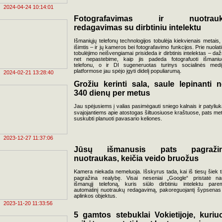
2024-04-24 10:14:01
Fotografavimas ir nuotrau
redagavimas su dirbtiniu intelektu
Išmaniųjų telefonų technologijos tobulėja kiekvienais metais,
išimtis – ir jų kameros bei fotografavimo funkcijos. Prie nuolati
tobulėjimo neišvengiamai prisideda ir dirbtinis intelektas – daž
net nepastebime, kaip jis padeda fotografuoti išmaniu
telefonu, o ir DI sugeneruotas turinys socialinės medi
platformose jau spėjo įgyti didelį populiarumą.
2024-02-21 13:28:40
Grožiu kerinti sala, saule lepinanti n
340 dienų per metus
Jau spėjusiems į valias pasimėgauti sniego kalnais ir patyliuk
svajojantiems apie atostogas šiltuosiuose kraštuose, pats me
suskubti planuoti pavasario keliones.
2023-12-27 11:37:06
Jūsų išmanusis pats pagraži
nuotraukas, keičia veido bruožus
Kamera niekada nemeluoja. Išskyrus tada, kai iš tiesų šiek t
pagražina realybę. Visai neseniai „Google“ pristatė na
išmanųjį telefoną, kuris siūlo dirbtiniu intelektu pare
automatinį nuotraukų redagavimą, pakoreguojantį šypsenas
aplinkos objektus.
2023-11-20 11:33:56
5 gamtos stebuklai Vokietijoje, kuriu