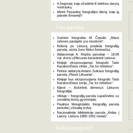
4 žingsniai, kaip užsidirbti iš telefonu darytų
nuotraukų.
Minint Pasaulinę fotografijos dieną: kaip ją
pakeitė išmanieji?
Foto parodos
Gamtos fotografas M. Čepulis: „Mano
sėkmės paslaptis yra nesėkmė“.
Kelionę po Lietuvą pradeda fotografijų
paroda, skirta Jono Meko šimtmečiui.
Atidaromoje A. Repšio parodoje – 18:08
val. dronu užfiksuota karantininė Lietuva.
Kinijoje eksponuojamas fotografo Tado
Kazakevičiaus ciklas „Tai, ko nebebus“.
Pekine atidaryta Antano Sutkaus fotografijų
paroda „Planet Lithuania“.
Kinijoje bus eksponuojama fotografo Tado
Kazakevičiaus serija „Tai, ko nebebus“.
Kijeve – išskirtinis dėmesys Lietuvos
fotografijai.
Vilniuje – fotografijų paroda supažindins su
socialinių būstų gyventojais.
Paulinos Mongirdaitės fotografijų paroda
perkelta į virtualią erdvę.
Nacionalinėje bibliotekoje paroda „Kelias į
Laisvę. Lietuva 1988–1991 metais“.
Reikia fotografo?