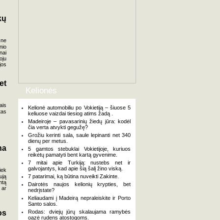
kų
 ne
nio
nai
oju
jos
et
Kelionės
ais
Kelionė automobiliu po Vokietiją – šiuose 5
tas
keliuose vaizdai tiesiog atims žadą .
Madeiroje – pavasarinių žiedų jūra: kodėl
čia verta atvykti gegužę?
Grožiu kerinti sala, saule lepinanti net 340
dienų per metus.
na
5 gamtos stebuklai Vokietijoje, kuriuos
reikėtų pamatyti bent kartą gyvenime.
7 mitai apie Turkiją: nustebs net ir
galvojantys, kad apie šią šalį žino viską.
iek
ują
7 patarimai, ką būtina nuveikti Zakinte.
mtą
Dairotės naujos kelionių krypties, bet
 ar
nedrįstate?
Keliaudami į Madeirą nepraleiskite ir Porto
Santo salos.
os
Rodas: dviejų jūrų skalaujama ramybės
oazė rudens atostogoms.