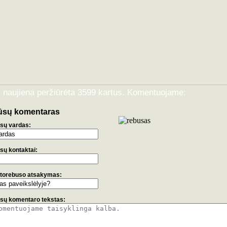
i naujiena peržiūrėta 3599 kartus. Komentuojame:
ūsų komentaras
sų vardas:
sų kontaktai:
torebuso atsakymas:
sų komentaro tekstas: