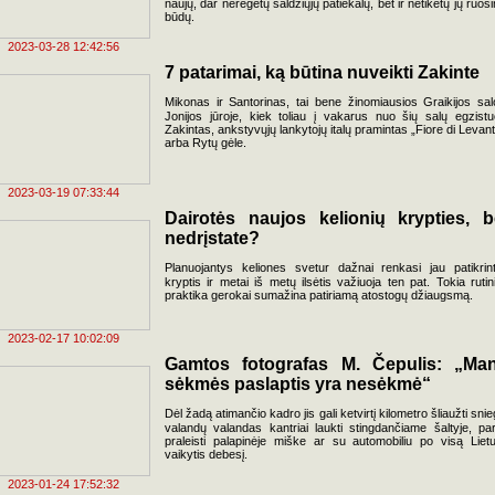
naujų, dar neregėtų saldžiųjų patiekalų, bet ir netikėtų jų ruoš
būdų.
2023-03-28 12:42:56
7 patarimai, ką būtina nuveikti Zakinte
Mikonas ir Santorinas, tai bene žinomiausios Graikijos sal
Jonijos jūroje, kiek toliau į vakarus nuo šių salų egzistu
Zakintas, ankstyvųjų lankytojų italų pramintas „Fiore di Levant
arba Rytų gėle.
2023-03-19 07:33:44
Dairotės naujos kelionių krypties, b
nedrįstate?
Planuojantys keliones svetur dažnai renkasi jau patikrin
kryptis ir metai iš metų ilsėtis važiuoja ten pat. Tokia rutin
praktika gerokai sumažina patiriamą atostogų džiaugsmą.
2023-02-17 10:02:09
Gamtos fotografas M. Čepulis: „Ma
sėkmės paslaptis yra nesėkmė“
Dėl žadą atimančio kadro jis gali ketvirtį kilometro šliaužti snie
valandų valandas kantriai laukti stingdančiame šaltyje, pa
praleisti palapinėje miške ar su automobiliu po visą Liet
vaikytis debesį.
2023-01-24 17:52:32