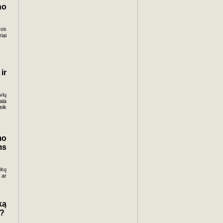
no
sos
iai
ir
vių
ala
eik
mo
ms
ukų
 ar
ką
e?