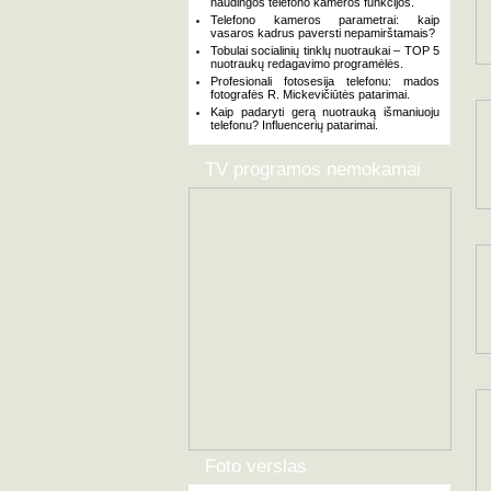
naudingos telefono kameros funkcijos.
Telefono kameros parametrai: kaip
vasaros kadrus paversti nepamirštamais?
Tobulai socialinių tinklų nuotraukai – TOP 5
nuotraukų redagavimo programėlės.
Profesionali fotosesija telefonu: mados
fotografės R. Mickevičiūtės patarimai.
Kaip padaryti gerą nuotrauką išmaniuoju
telefonu? Influencerių patarimai.
TV programos nemokamai
Foto verslas