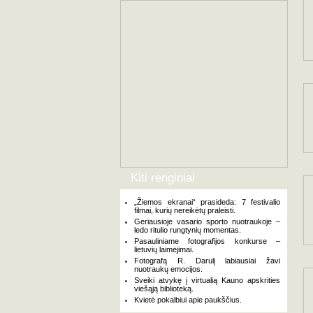
Kiti renginiai
„Žiemos ekranai“ prasideda: 7 festivalio
filmai, kurių nereikėtų praleisti.
Geriausioje vasario sporto nuotraukoje –
ledo ritulio rungtynių momentas.
Pasauliniame fotografijos konkurse –
lietuvių laimėjimai.
Fotografą R. Darulį labiausiai žavi
nuotraukų emocijos.
Sveiki atvykę į virtualią Kauno apskrities
viešąją biblioteką.
Kvietė pokalbiui apie paukščius.