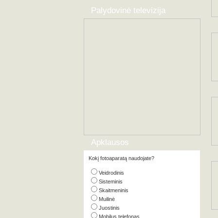
Palydovinė televizija
Apklausos
Kokį fotoaparatą naudojate?
Veidrodinis
Sisteminis
Skaitmeninis
Muilinė
Juostinis
Mobilus telefonas