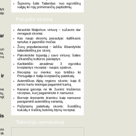
Šypsenų šalis Tailandas: nuo egzotiškų
valgių iki rojų primenančių paplūdimių.
yti
aip
Pasaulio skoniai
Atraskite Maljorkos virtuvę – sužavės dar
neragauti skoniai.
ar
Kas naujo desertų pasaulyje: itališkasis
tartufas ir japoniški močiai.
Žuvų populiariausioji – lašiša: išbandykite
uri
tailandietišką jos skonį.
ta,
Pakvieskite Ispaniją į savo virtuvę: šalies
yra
užkandžių kultūros paslaptys.
Karibietiški atradimai: 3 egzotika
kvepiantys receptai - naujos spalvos.
Receptai su menke: nuo britiško iki
ir
Portugalija ir Italija kvepiančių patiekalų.
Autentiškas Alpių regiono skonis: kaip iš
pirmo karto teisingai pagaminti karką.
one
Kanarai garsėja ne tik žuvimi: triušienos
receptas, kurį pagaminsite ir namuose.
tų,
ngi
Burnoje tirpstantis tiramisu: kaip namuose
pasigaminti autentišką variantą.
Pažįstamų patiekalų skonis: švediškų
kukulių ir traškių bulvinių blynų receptai.
is
Televizija nemokamai
sto
tik