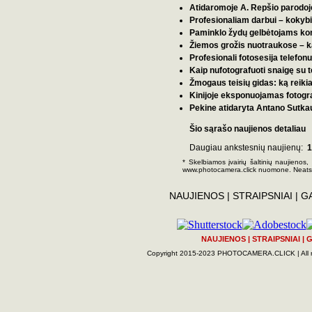
Atidaromoje A. Repšio parodoje
Profesionaliam darbui – kokybiš
Paminklo žydų gelbėtojams ko
Žiemos grožis nuotraukose – ką r
Profesionali fotosesija telefon
Kaip nufotografuoti snaigę su te
Žmogaus teisių gidas: ką reikia 
Kinijoje eksponuojamas fotogra
Pekine atidaryta Antano Sutkau
Šio sąrašo naujienos detaliau
Daugiau ankstesnių naujienų:
1
* Skelbiamos įvairių šaltinių naujienos,
www.photocamera.click nuomone. Neats
NAUJIENOS
|
STRAIPSNIAI
|
G
NAUJIENOS
|
STRAIPSNIAI
|
G
Copyright 2015-2023 PHOTOCAMERA.CLICK | All rig