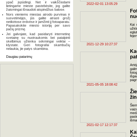
ypač įspūdingi. Net ir vaikščiodami
2022-02-01 13:05:29
lietingame mieste pastebėsite, jog galite
žaismingai išnaudoti atspindžius balose.
Fo
Nors vieniems miestas atrodo purvinas ir
nu
susvetimėjęs, jūs galite atrasti grožį
netikėtose erdvėse ir įamžinti jį fotoaparatu.
Kai 
Papasakokite miesto istoriją per savo
užkl
pačių prizmę.
eglu
Jei galvojate, kad pasidaryti internetinę
feje
svetainę su nuotraukomis bei patalpinti
skelbimus užtenka sėkmingai veiklai –
2021-12-29 10:27:37
klystate. Geri fotografai skambučių
nelaukia, jie patys skambina.
Ka
pa
Daugiau patarimų
Artė
gali
fotog
išga
pagr
2021-05-05 18:08:42
Ži
žin
Šiem
vaiz
medž
paska
išma
2021-02-17 12:17:37
Ka