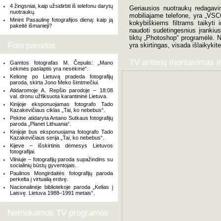
4 žingsniai, kaip užsidirbti iš telefonu darytų
Geriausios nuotraukų redagav
nuotraukų.
mobiliajame telefone, yra „VSC
Minint Pasaulinę fotografijos dieną: kaip ją
kokybiškiems filtrams taikyti 
pakeitė išmanieji?
naudoti sudėtingesnius įrankiu
tiktų „Photoshop“ programėlė. 
Foto parodos
yra skirtingas, visada išlaikykit
TV antenų montavimas i
Gamtos fotografas M. Čepulis: „Mano
sėkmės paslaptis yra nesėkmė“.
Kelionę po Lietuvą pradeda fotografijų
paroda, skirta Jono Meko šimtmečiui.
Atidaromoje A. Repšio parodoje – 18:08
val. dronu užfiksuota karantininė Lietuva.
Kinijoje eksponuojamas fotografo Tado
Kazakevičiaus ciklas „Tai, ko nebebus“.
Pekine atidaryta Antano Sutkaus fotografijų
paroda „Planet Lithuania“.
Kinijoje bus eksponuojama fotografo Tado
Kazakevičiaus serija „Tai, ko nebebus“.
Kijeve – išskirtinis dėmesys Lietuvos
fotografijai.
Vilniuje – fotografijų paroda supažindins su
socialinių būstų gyventojais.
Paulinos Mongirdaitės fotografijų paroda
perkelta į virtualią erdvę.
Nacionalinėje bibliotekoje paroda „Kelias į
Laisvę. Lietuva 1988–1991 metais“.
Nemokamos TV programos