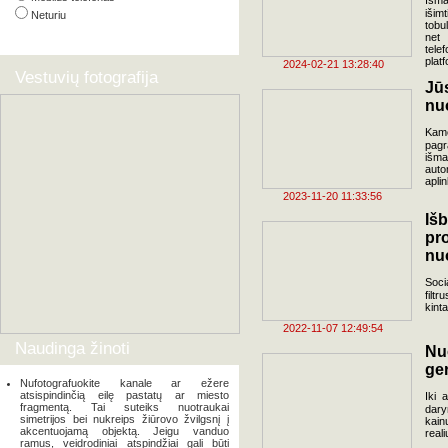
Išma
išimt
Neturiu
tobu
net 
tele
plat
2024-02-21 13:28:40
Vestuvių fotografija
Jū
nu
Kame
pagr
išma
auto
apli
2023-11-20 11:33:56
Iš
p
nu
Soci
filt
kint
2022-11-07 12:49:54
Naudinga žinoti
Nu
ger
Nufotografuokite kanale ar ežere
atsispindinčią eilę pastatų ar miesto
Iki 
fragmentą. Tai suteiks nuotraukai
dar
simetrijos bei nukreips žiūrovo žvilgsnį į
kain
akcentuojamą objektą. Jeigu vanduo
reali
ramus, veidrodiniai atspindžiai gali būti