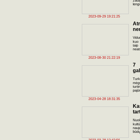
žadą
leng
2023-09-29 19:21:25
Atr
ne
Vidu
kuo 
taip
neats
2023-08-30 21:22:19
7 
gal
Turk
mėgs
turt
pajū
2023-04-28 18:31:35
Ka
tar
Nuol
kult
nauj
būdų