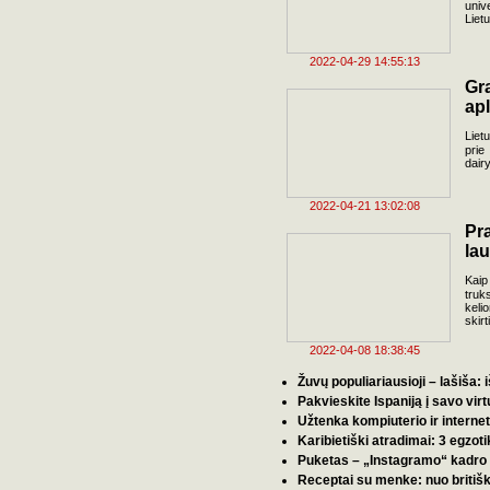
univ
Liet
2022-04-29 14:55:13
Gr
apl
Liet
prie
dairy
2022-04-21 13:02:08
Pr
la
Kaip
truk
keli
skir
2022-04-08 18:38:45
Žuvų populiariausioji – lašiša: 
Pakvieskite Ispaniją į savo vir
Užtenka kompiuterio ir interne
Karibietiški atradimai: 3 egzot
Puketas – „Instagramo“ kadro ve
Receptai su menke: nuo britiško 