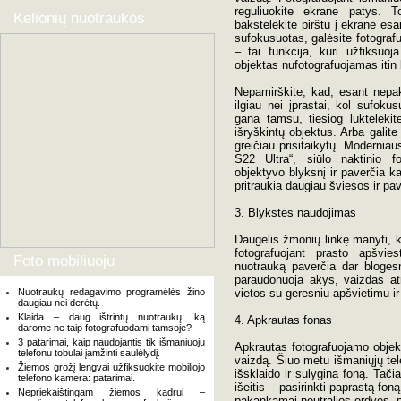
reguliuokite ekrane patys. T
Kelionių nuotraukos
bakstelėkite pirštu į ekrane esan
sufokusuotas, galėsite fotografu
– tai funkcija, kuri užfiksuoj
objektas nufotografuojamas itin
Nepamirškite, kad, esant nepak
ilgiau nei įprastai, kol sufoku
gana tamsu, tiesiog luktelėkit
išryškintų objektus. Arba galite
greičiau prisitaikytų. Moderniau
S22 Ultra“, siūlo naktinio f
objektyvo blyksnį ir paverčia kad
pritraukia daugiau šviesos ir pa
3. Blykstės naudojimas
Daugelis žmonių linkę manyti, 
fotografuojant prasto apšvi
Foto mobiliuoju
nuotrauką paverčia dar blogesn
paraudonuoja akys, vaizdas atr
Nuotraukų redagavimo programėlės žino
vietos su geresniu apšvietimu i
daugiau nei derėtų.
Klaida – daug ištrintų nuotraukų: ką
4. Apkrautas fonas
darome ne taip fotografuodami tamsoje?
3 patarimai, kaip naudojantis tik išmaniuoju
Apkrautas fotografuojamo objek
telefonu tobulai įamžinti saulėlydį.
vaizdą. Šiuo metu išmaniųjų tele
Žiemos grožį lengvai užfiksuokite mobiliojo
išsklaido ir sulygina foną. Tačia
telefono kamera: patarimai.
išeitis – pasirinkti paprastą fon
Nepriekaištingam žiemos kadrui –
pakankamai neutralios erdvės, p