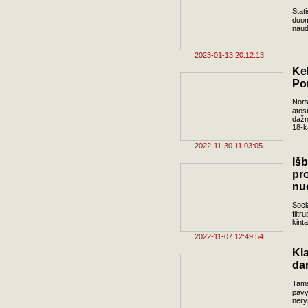
Stat
duom
naud
2023-01-13 20:12:13
Ke
Po
Nors
atos
dažn
18-ka
2022-11-30 11:03:05
Iš
p
nu
Soci
filt
kint
2022-11-07 12:49:54
Kl
da
Tams
pavy
nery