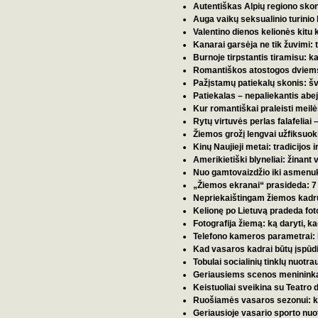
Autentiškas Alpių regiono skoni
Auga vaikų seksualinio turinio 
Valentino dienos kelionės kitu
Kanarai garsėja ne tik žuvimi: 
Burnoje tirpstantis tiramisu: 
Romantiškos atostogos dviems
Pažįstamų patiekalų skonis: šve
Patiekalas – nepaliekantis abej
Kur romantiškai praleisti meilė
Rytų virtuvės perlas falafeliai –
Žiemos grožį lengvai užfiksuoki
Kinų Naujieji metai: tradicijos i
Amerikietiški blyneliai: žinant
Nuo gamtovaizdžio iki asmenukė
„Žiemos ekranai“ prasideda: 7 fe
Nepriekaištingam žiemos kadru
Kelionę po Lietuvą pradeda fot
Fotografija žiemą: ką daryti, 
Telefono kameros parametrai:
Kad vasaros kadrai būtų įspūd
Tobulai socialinių tinklų nuot
Geriausiems scenos menininkam
Keistuoliai sveikina su Teatro
Ruošiamės vasaros sezonui: k
Geriausioje vasario sporto nuo