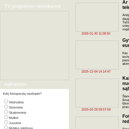
Ar
TV programos nemokamai
tel
Artėj
daug
Tači
snie
suga
2026-01-30 11:08:50
Gy
eu
Kas 
tech
past
akim
2025-12-04 14:14:47
Ka
nu
Apklausos
są
Kokį fotoaparatą naudojate?
Šian
išma
Veidrodinis
lūke
prar
Sisteminis
2025-02-28 09:57:59
Skaitmeninis
F
Muilinė
red
Juostinis
Mobilus telefonas