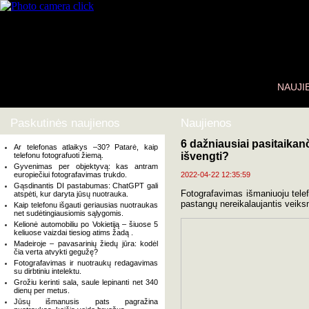
NAUJI
Paskutinės naujienos
Naujienos
6 dažniausiai pasitaikanč
Ar telefonas atlaikys –30? Patarė, kaip
išvengti?
telefonu fotografuoti žiemą.
Gyvenimas per objektyvą: kas antram
europiečiui fotografavimas trukdo.
2022-04-22 12:35:59
Gąsdinantis DI pastabumas: ChatGPT gali
Fotografavimas išmaniuoju telefo
atspėti, kur daryta jūsų nuotrauka.
pastangų nereikalaujantis veiksm
Kaip telefonu išgauti geriausias nuotraukas
net sudėtingiausiomis sąlygomis.
Kelionė automobiliu po Vokietiją – šiuose 5
keliuose vaizdai tiesiog atims žadą .
Madeiroje – pavasarinių žiedų jūra: kodėl
čia verta atvykti gegužę?
Fotografavimas ir nuotraukų redagavimas
su dirbtiniu intelektu.
Grožiu kerinti sala, saule lepinanti net 340
dienų per metus.
Jūsų išmanusis pats pagražina