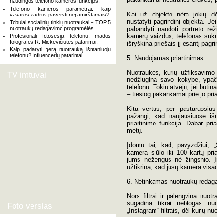
naudingos telefono kameros funkcijos.
Telefono kameros parametrai: kaip
Kai už objekto nėra jokių dė
vasaros kadrus paversti nepamirštamais?
nustatyti pagrindinį objektą. Je
Tobulai socialinių tinklų nuotraukai – TOP 5
nuotraukų redagavimo programėlės.
pabandyti naudoti portreto re
kamerų vaizdus, telefonas sukuri
Profesionali fotosesija telefonu: mados
fotografės R. Mickevičiūtės patarimai.
išryškina priešais jį esantį pagri
Kaip padaryti gerą nuotrauką išmaniuoju
telefonu? Influencerių patarimai.
5. Naudojamas priartinimas
Nuotraukos, kurių užfiksavimo 
TV imtuvai
nedžiugina savo kokybe, ypač,
telefonu. Tokiu atveju, jei būtin
– tiesiog pakankamai prie jo priar
Kita vertus, per pastaruosius 
pažangi, kad naujausiuose iš
priartinimo funkcija. Dabar pri
metų.
Įdomu tai, kad, pavyzdžiui, 
kamera siūlo iki 100 kartų priar
jums nežengus nė žingsnio. Įr
užtikrina, kad jūsų kamera visada
6. Netinkamas nuotraukų redag
Nors filtrai ir palengvina nuo
sugadina tikrai neblogas nu
Foto verslas
„Instagram“ filtrais, dėl kurių n