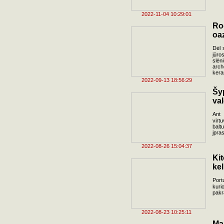
2022-11-04 10:29:01
Ro
oa
Dėl 
jūro
slė
arch
kera
2022-09-13 18:56:29
Šy
val
Ant 
virt
balt
įpra
2022-08-26 15:04:37
Ki
kel
Port
kuri
pakr
2022-08-23 10:25:11
Ma