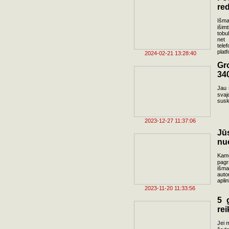
red
Išma
išimt
tobu
net 
tele
plat
2024-02-21 13:28:40
Gr
34
Jau 
svaj
susk
2023-12-27 11:37:06
Jū
nu
Kame
pagr
išma
auto
apli
2023-11-20 11:33:56
5 
re
Jei m