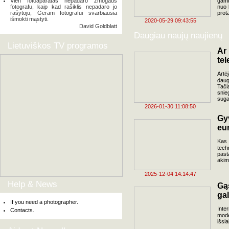
Vien fotoaparatas nepadaro žmogaus
gamt
fotografu, kaip kad rašiklis nepadaro jo
nuo 
rašytoju, Geram fotografui svarbiausia
prot
išmokti mąstyti.
2020-05-29 09:43:55
David Goldblatt
Daugiau naujų naujienų
Lietuviškos TV programos
Ar
tel
Artėj
daug
Tači
snie
suga
2026-01-30 11:08:50
Gy
eu
Kas 
tech
past
akim
2025-12-04 14:14:47
Help & News
Gą
gal
If you need a photographer.
Inte
Contacts.
mode
išsi