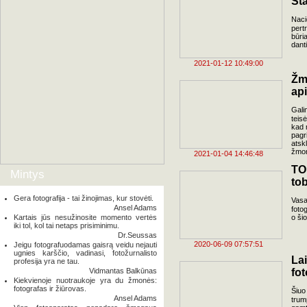
Šta
Naci
pert
būri
dant
2021-01-12 10:49:00
Žm
api
Gali
teisė
kad 
pagr
atsk
žmon
2021-01-04 14:46:48
TO
Mintys
to
Gera fotografija - tai žinojimas, kur stovėti.
Vasa
Ansel Adams
foto
Kartais jūs nesužinosite momento vertės
o ši
iki tol, kol tai netaps prisiminimu.
Dr.Seussas
2020-06-09 07:57:51
Jeigu fotografuodamas gaisrą veidu nejauti
ugnies karščio, vadinasi, fotožurnalisto
La
profesija yra ne tau.
Vidmantas Balkūnas
fo
Kiekvienoje nuotraukoje yra du žmonės:
fotografas ir žiūrovas.
Šiuo
Ansel Adams
trum