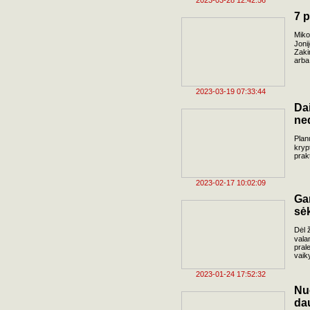
2023-03-28 12:42:56
7 p
Miko
Joni
Zaki
arba
2023-03-19 07:33:44
Da
ne
Plan
kryp
prak
2023-02-17 10:02:09
Ga
sė
Dėl ž
vala
pral
vaik
2023-01-24 17:52:32
Nu
da