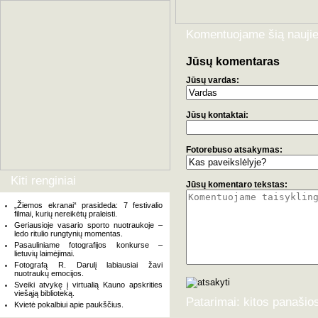
Komentuojame šią naujie
Jūsų komentaras
Jūsų vardas:
Jūsų kontaktai:
Fotorebuso atsakymas:
Kiti renginiai
Jūsų komentaro tekstas:
„Žiemos ekranai“ prasideda: 7 festivalio
filmai, kurių nereikėtų praleisti.
Geriausioje vasario sporto nuotraukoje –
ledo ritulio rungtynių momentas.
Pasauliniame fotografijos konkurse –
lietuvių laimėjimai.
Fotografą R. Darulį labiausiai žavi
nuotraukų emocijos.
Sveiki atvykę į virtualią Kauno apskrities
viešąją biblioteką.
Patarimai: kitos panašio
Kvietė pokalbiui apie paukščius.