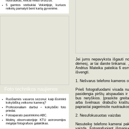
nuotraukas, keičia veido bruožus.
5 gamtos stebuklai Vokietijoje, kuriuos
reikėtų pamatyti bent kartą gyvenime.
Jei jums nepavyksta išgauti nor
dėmesį, ar tai darote tinkamai.
Andrius Mateika pateikia 6 esm
išvengti.
1. Nešvarus telefono kameros o
Foto technikos naujienos
Prieš fotografuodami visada nu
pasidengia pirštų atspaudais i
bus neryškios. Įpraskite greit
Ruošiamės vasaros sezonui: kaip išsirinkti
arba švelnaus drabužio kraštu
kokybišką veiksmo kamerą?
paprastai pagerinsite nuotrauko
Profesionaliam darbui – kokybiški foto
priedai.
2. Nesufokusuotas vaizdas
Fotoaparato pasirinkimo ABC.
Molėtų observatorijoje KTU astronomijos
mėgėjai fotografuos galaktikas.
Nesuteikę telefono kamerai pak
vaizdą. Fotografuojant išmaniu