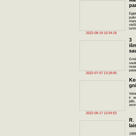
pa
Egip
puik
man
vieš
turis
2022-08-19 10:34:18
3 
iš
sau
Grei
saul
neat
pata
2022-07-07 13:28:00
Ke
gn
Vokie
ir a
pili
atvi
2022-06-17 13:54:53
R.
lai
1989