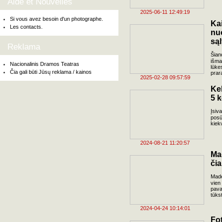
Aide et Nouvelles
2025-06-11 12:49:19
Si vous avez besoin d'un photographe.
Ka
Les contacts.
nu
są
Reklama
Šian
išma
Nacionalinis Dramos Teatras
lūke
Čia gali būti Jūsų reklama / kainos
prar
2025-02-28 09:57:59
Kel
5 k
Įsiv
posū
kiek
2024-08-21 11:20:57
Mad
čia
Made
vien
pava
tūkst
2024-04-24 10:14:01
F