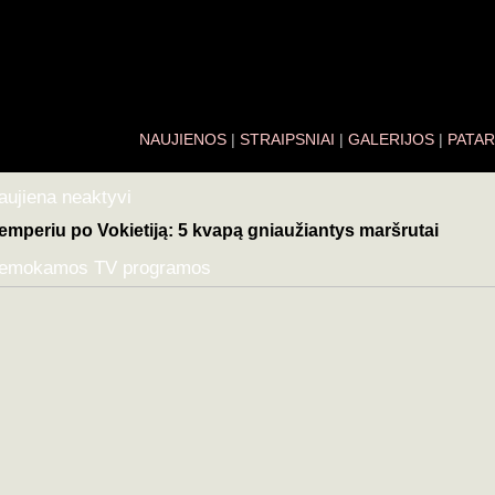
NAUJIENOS
|
STRAIPSNIAI
|
GALERIJOS
|
PATAR
aujiena neaktyvi
emperiu po Vokietiją: 5 kvapą gniaužiantys maršrutai
emokamos TV programos