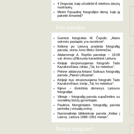
4 žingsniai, kaip užsidirbti iš telefonu darytų
nuotraukų.
Minint Pasaulinę fotografijos dieną: kaip ją
pakeitė išmanieji?
Foto parodos
Gamtos fotografas M. Čepulis: „Mano
sėkmės paslaptis yra nesėkmė“.
Kelionę po Lietuvą pradeda fotografijų
paroda, skirta Jono Meko šimtmečiui.
Atidaromoje A. Repšio parodoje – 18:08
val. dronu užfiksuota karantininė Lietuva.
Kinijoje eksponuojamas fotografo Tado
Kazakevičiaus ciklas „Tai, ko nebebus“.
Pekine atidaryta Antano Sutkaus fotografijų
paroda „Planet Lithuania“.
Kinijoje bus eksponuojama fotografo Tado
Kazakevičiaus serija „Tai, ko nebebus“.
Kijeve – išskirtinis dėmesys Lietuvos
fotografijai.
Vilniuje – fotografijų paroda supažindins su
socialinių būstų gyventojais.
Paulinos Mongirdaitės fotografijų paroda
perkelta į virtualią erdvę.
Nacionalinėje bibliotekoje paroda „Kelias į
Laisvę. Lietuva 1988–1991 metais“.
Reikia fotografo?