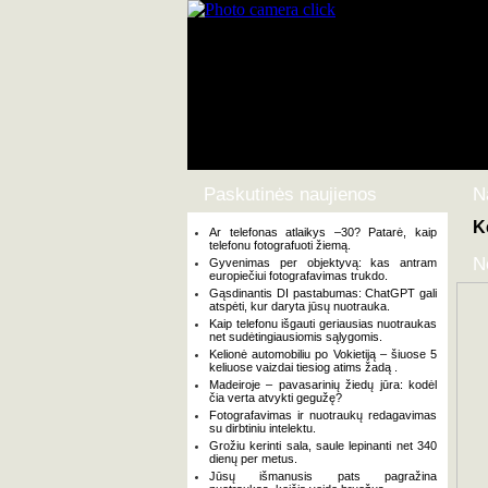
Paskutinės naujienos
N
K
Ar telefonas atlaikys –30? Patarė, kaip
telefonu fotografuoti žiemą.
N
Gyvenimas per objektyvą: kas antram
europiečiui fotografavimas trukdo.
Gąsdinantis DI pastabumas: ChatGPT gali
atspėti, kur daryta jūsų nuotrauka.
Kaip telefonu išgauti geriausias nuotraukas
net sudėtingiausiomis sąlygomis.
Kelionė automobiliu po Vokietiją – šiuose 5
keliuose vaizdai tiesiog atims žadą .
Madeiroje – pavasarinių žiedų jūra: kodėl
čia verta atvykti gegužę?
Fotografavimas ir nuotraukų redagavimas
su dirbtiniu intelektu.
Grožiu kerinti sala, saule lepinanti net 340
dienų per metus.
Jūsų išmanusis pats pagražina