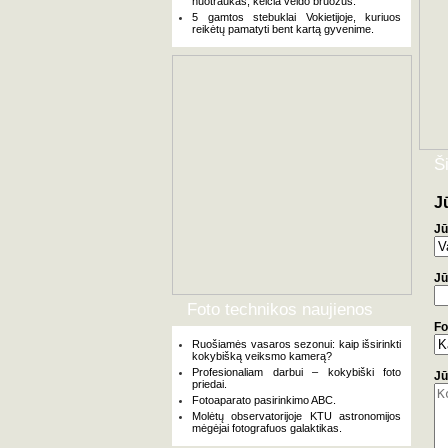
nuotraukas, keičia veido bruožus.
5 gamtos stebuklai Vokietijoje, kuriuos
reikėtų pamatyti bent kartą gyvenime.
Š
J
Jū
Jū
Foto technikos naujienos
Fo
Ruošiamės vasaros sezonui: kaip išsirinkti
kokybišką veiksmo kamerą?
Profesionaliam darbui – kokybiški foto
Jū
priedai.
Fotoaparato pasirinkimo ABC.
Molėtų observatorijoje KTU astronomijos
mėgėjai fotografuos galaktikas.