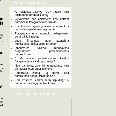
Ekspertai pataria
Ar telefonas atlaikys –30? Patarė, kaip
telefonu fotografuoti žiemą.
as
Gyvenimas per objektyvą: kas antram
europiečiui fotografavimas trukdo.
is
Kaip telefonu išgauti geriausias nuotraukas
net sudėtingiausiomis sąlygomis.
Fotografavimas ir nuotraukų redagavimas
tis
su dirbtiniu intelektu.
nka
Jūsų išmanusis pats pagražina
 ar
nuotraukas, keičia veido bruožus.
Išbandykite vaizdo redagavimo
programėles profesionalioms
se
nuotraukoms.
6 dažniausiai pasitaikančios klaidos
fotografuojant – kaip jų išvengti?
nas
Nuo gamtovaizdžio iki asmenukės: kaip
, o
geriausiai fotografuoti telefonu?
os.
Fotografija žiemą: ką daryti, kad
nuotraukos nebūtų išblukusios?
Kad vasaros kadrai būtų įspūdingi: 5
patarimai atostogų nuotraukoms.
ėl
Televizija nemokamai
nei
sis
ydi