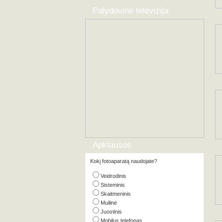
Palydovinė televizija
Apklausos
Kokį fotoaparatą naudojate?
Veidrodinis
Sisteminis
Skaitmeninis
Muilinė
Juostinis
Mobilus telefonas