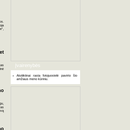
os.
oja
e“,
et
Įvairenybės
tas
inė
Atsitiktinai rasta fotojuostelė pavirto šio
amžiaus meno kūriniu.
no
gu,
ras
uvą
no