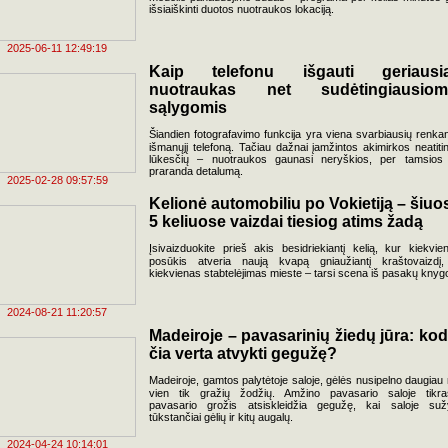
išsiaiškinti duotos nuotraukos lokaciją.
2025-06-11 12:49:19
Kaip telefonu išgauti geriausi
nuotraukas net sudėtingiausiom
sąlygomis
Šiandien fotografavimo funkcija yra viena svarbiausių renkan
išmanųjį telefoną. Tačiau dažnai įamžintos akimirkos neatiti
lūkesčių – nuotraukos gaunasi neryškios, per tamsios
praranda detalumą.
2025-02-28 09:57:59
Kelionė automobiliu po Vokietiją – šiuo
5 keliuose vaizdai tiesiog atims žadą
Įsivaizduokite prieš akis besidriekiantį kelią, kur kiekvie
posūkis atveria naują kvapą gniaužiantį kraštovaizdį
kiekvienas stabtelėjimas mieste – tarsi scena iš pasakų knyg
2024-08-21 11:20:57
Madeiroje – pavasarinių žiedų jūra: kod
čia verta atvykti gegužę?
Madeiroje, gamtos palytėtoje saloje, gėlės nusipelno daugiau 
vien tik gražių žodžių. Amžino pavasario saloje tikra
pavasario grožis atsiskleidžia gegužę, kai saloje suž
tūkstančiai gėlių ir kitų augalų.
2024-04-24 10:14:01