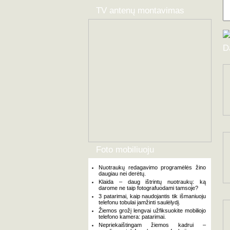
TV antenų montavimas
D
Foto mobiliuoju
Nuotraukų redagavimo programėlės žino
daugiau nei derėtų.
Klaida – daug ištrintų nuotraukų: ką
darome ne taip fotografuodami tamsoje?
3 patarimai, kaip naudojantis tik išmaniuoju
telefonu tobulai įamžinti saulėlydį.
Žiemos grožį lengvai užfiksuokite mobiliojo
telefono kamera: patarimai.
Nepriekaištingam žiemos kadrui –