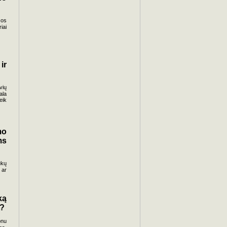
sos
iai
ir
vių
ala
eik
mo
ms
ukų
 ar
ką
e?
onu