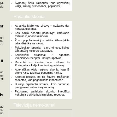
Šypsenų šalis Tailandas: nuo egzotiškų
yti
valgių iki rojų primenančių paplūdimių.
aip
Pasaulio skoniai
ar
Atraskite Maljorkos virtuvę – sužavės dar
neragauti skoniai.
Kas naujo desertų pasaulyje: itališkasis
tartufas ir japoniški močiai.
uri
Žuvų populiariausioji – lašiša: išbandykite
ta,
tailandietišką jos skonį.
yra
Pakvieskite Ispaniją į savo virtuvę: šalies
užkandžių kultūros paslaptys.
Karibietiški atradimai: 3 egzotika
kvepiantys receptai - naujos spalvos.
ir
Receptai su menke: nuo britiško iki
Portugalija ir Italija kvepiančių patiekalų.
Autentiškas Alpių regiono skonis: kaip iš
one
pirmo karto teisingai pagaminti karką.
tų,
Kanarai garsėja ne tik žuvimi: triušienos
ngi
receptas, kurį pagaminsite ir namuose.
Burnoje tirpstantis tiramisu: kaip namuose
pasigaminti autentišką variantą.
Pažįstamų patiekalų skonis: švediškų
is
kukulių ir traškių bulvinių blynų receptai.
Televizija nemokamai
sto
tik
imo