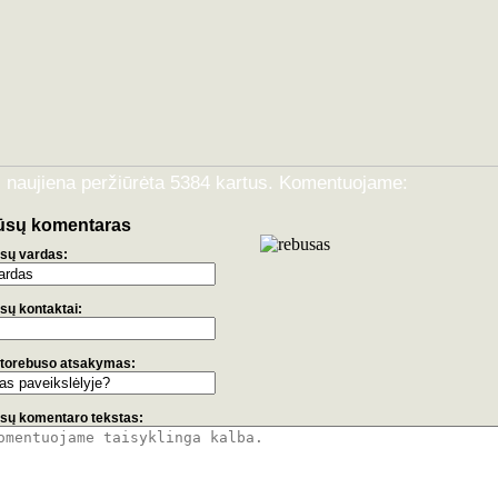
i naujiena peržiūrėta 5384 kartus. Komentuojame:
ūsų komentaras
sų vardas:
sų kontaktai:
torebuso atsakymas:
sų komentaro tekstas: