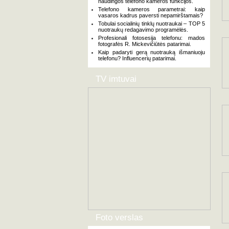
naudingos telefono kameros funkcijos.
Telefono kameros parametrai: kaip
vasaros kadrus paversti nepamirštamais?
Tobulai socialinių tinklų nuotraukai – TOP 5
nuotraukų redagavimo programėlės.
Profesionali fotosesija telefonu: mados
fotografės R. Mickevičiūtės patarimai.
Kaip padaryti gerą nuotrauką išmaniuoju
telefonu? Influencerių patarimai.
TV imtuvai
Foto verslas