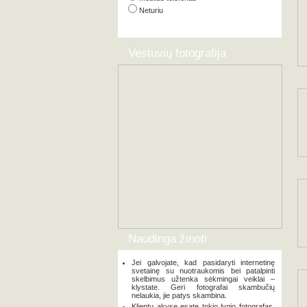
Neturiu
Vestuvių fotografija
Naudinga žinoti
Jei galvojate, kad pasidaryti internetinę
svetainę su nuotraukomis bei patalpinti
skelbimus užtenka sėkmingai veiklai –
klystate. Geri fotografai skambučių
nelaukia, jie patys skambina.
Klientų akyse esate tokio lygio fotografas,