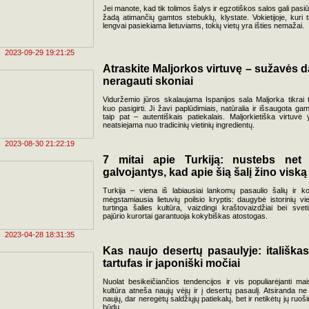
Jei manote, kad tik tolimos šalys ir egzotiškos salos gali pasiūl
žadą atimančių gamtos stebuklų, klystate. Vokietijoje, kuri t
lengvai pasiekiama lietuviams, tokių vietų yra išties nemažai.
2023-09-29 19:21:25
Atraskite Maljorkos virtuvę – sužavės d
neragauti skoniai
Viduržemio jūros skalaujama Ispanijos sala Maljorka tikrai t
kuo pasigirti. Ji žavi paplūdimiais, natūralia ir išsaugota gam
taip pat – autentiškais patiekalais. Maljorkietiška virtuvė 
neatsiejama nuo tradicinių vietinių ingredientų.
2023-08-30 21:22:19
7 mitai apie Turkiją: nustebs net 
galvojantys, kad apie šią šalį žino viską
Turkija – viena iš labiausiai lankomų pasaulio šalių ir k
mėgstamiausia lietuvių poilsio kryptis: daugybė istorinių vie
turtinga šalies kultūra, vaizdingi kraštovaizdžiai bei sveti
pajūrio kurortai garantuoja kokybiškas atostogas.
2023-04-28 18:31:35
Kas naujo desertų pasaulyje: itališkas
tartufas ir japoniški močiai
Nuolat besikeičiančios tendencijos ir vis populiarėjanti mai
kultūra atneša naujų vėjų ir į desertų pasaulį. Atsiranda ne 
naujų, dar neregėtų saldžiųjų patiekalų, bet ir netikėtų jų ruoš
būdų.