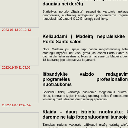
daugiau nei derėtų
Statistikos portalo „Statista“ pasaulinės vartotojų apklau
duomenimis, nuotraukų redagavimo programėlėmis reguliar
naudojasi maždaug 4 iš 10 išmaniųjų savininkų.
2023-01-13 20:12:13
Keliaudami į Madeirą nepraleiskite 
Porto Santo salos
Nors Madeira jau spėjo tapti viena mėgstamiausių lietu
atostogų krypčių, bet visai greta jos esanti Porto Santo s
dažnai dar lieka neatrasta. Nors ji mažesnė už Madeirą bev
18-ka kartų, joje taip pat yra ką atrasti.
2022-11-30 11:03:05
Išbandykite vaizdo redagavi
programėles profesionalio
nuotraukoms
Socialinių tinklų vartotojai pasirenka mėgstamus nuotra
filtrus, kontrasto lygius ir spalvų spektrą, tačiau iš smalsumo
kintančių madų dažnas dairosi naujų sprendimų.
2022-11-07 12:49:54
Klaida – daug ištrintų nuotraukų: 
darome ne taip fotografuodami tamsoj
Tamsiais rudens vakarais užfiksuoti gražų vaizdą telef