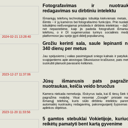
Fotografavimas ir nuotrau
redagavimas su dirbtiniu intelektu
Išmaniųjų telefonų technologijos tobulėja kiekvienais metais,
išimtis – ir jų kameros bei fotografavimo funkcijos. Prie nuolati
tobulėjimo neišvengiamai prisideda ir dirbtinis intelektas – daž
net nepastebime, kaip jis padeda fotografuoti išmaniu
telefonu, o ir DI sugeneruotas turinys socialinės medi
platformose jau spėjo įgyti didelį populiarumą.
2024-02-21 13:28:40
Grožiu kerinti sala, saule lepinanti n
340 dienų per metus
Jau spėjusiems į valias pasimėgauti sniego kalnais ir patyliuk
svajojantiems apie atostogas šiltuosiuose kraštuose, pats me
suskubti planuoti pavasario keliones.
2023-12-27 11:37:06
Jūsų išmanusis pats pagraži
nuotraukas, keičia veido bruožus
Kamera niekada nemeluoja. Išskyrus tada, kai iš tiesų šiek t
pagražina realybę. Visai neseniai „Google“ pristatė na
išmanųjį telefoną, kuris siūlo dirbtiniu intelektu pare
automatinį nuotraukų redagavimą, pakoreguojantį šypsenas
aplinkos objektus.
2023-11-20 11:33:56
5 gamtos stebuklai Vokietijoje, kuriu
reikėtų pamatyti bent kartą gyvenime