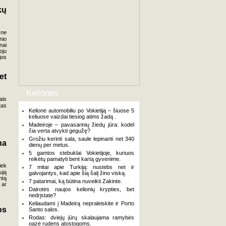
kų
 ne
nio
nai
oju
jos
et
Kelionės
ais
tas
Kelionė automobiliu po Vokietiją – šiuose 5
keliuose vaizdai tiesiog atims žadą .
Madeiroje – pavasarinių žiedų jūra: kodėl
čia verta atvykti gegužę?
Grožiu kerinti sala, saule lepinanti net 340
na
dienų per metus.
5 gamtos stebuklai Vokietijoje, kuriuos
reikėtų pamatyti bent kartą gyvenime.
iek
7 mitai apie Turkiją: nustebs net ir
ują
galvojantys, kad apie šią šalį žino viską.
mtą
7 patarimai, ką būtina nuveikti Zakinte.
 ar
Dairotės naujos kelionių krypties, bet
nedrįstate?
Keliaudami į Madeirą nepraleiskite ir Porto
os
Santo salos.
Rodas: dviejų jūrų skalaujama ramybės
oazė rudens atostogoms.