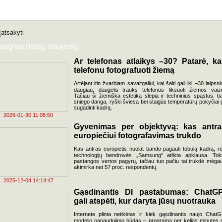
augiau naujų naujienų
Ar telefonas atlaikys –30? Patarė, ka
telefonu fotografuoti žiemą
Artėjant itin žvarbiam savaitgaliui, kai šalti gali iki –30 laipsnių
daugiau, daugelis trauks telefonus fiksuoti žiemos vaiz
Tačiau ši žiemiška estetika slepia ir techninius spąstus: ba
sniego danga, ryški šviesa bei staigūs temperatūrų pokyčiai g
sugadinti kadrą.
2026-01-30 11:08:50
Gyvenimas per objektyvą: kas antr
europiečiui fotografavimas trukdo
Kas antras europietis nuolat bando pagauti tobulą kadrą, r
technologijų bendrovės „Samsung“ atlikta apklausa. Tok
pastangos vertos pagyrų, tačiau tuo pačiu tai trukdė mėgau
akimirka net 57 proc. respondentų.
2025-12-04 14:14:47
Gąsdinantis DI pastabumas: ChatG
gali atspėti, kur daryta jūsų nuotrauka
Internete plinta netikėtas ir kiek gąsdinantis naujo Chat
modelio panaudojimo būdas – programa per kelias minutes g