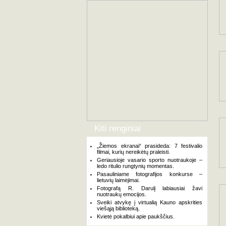
Kiti renginiai
„Žiemos ekranai“ prasideda: 7 festivalio
filmai, kurių nereikėtų praleisti.
Geriausioje vasario sporto nuotraukoje –
ledo ritulio rungtynių momentas.
Pasauliniame fotografijos konkurse –
lietuvių laimėjimai.
Fotografą R. Darulį labiausiai žavi
nuotraukų emocijos.
Sveiki atvykę į virtualią Kauno apskrities
viešąją biblioteką.
Kvietė pokalbiui apie paukščius.