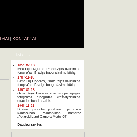
IMAI
|
KONTAKTAI
Istorija
1851-07-10
Mirė Luji Dageras, Prancūzijos dailininkas,
fotografas, išradęs fotografavimo būdą.
1787-11-18
Gimė Luji Dageras, Prancūzijos dailininkas,
fotografas, išradęs fotografavimo būdą.
1897-01-18
Gimė Balys Buračas – lietuvių pedagogas,
fotografas, etnografas, kraštotyrininkas,
spaudos bendradarbis.
1948-11-21
Bostone pradėtos pardavinėti pirmosios
komercinės momentinės kameros
„Polaroid Land Camera Model 95“.
Daugiau istorijos