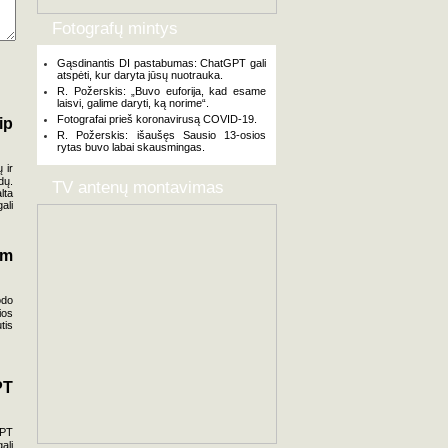
Fotografų mintys
Gąsdinantis DI pastabumas: ChatGPT gali
atspėti, kur daryta jūsų nuotrauka.
R. Požerskis: „Buvo euforija, kad esame
laisvi, galime daryti, ką norime“.
Fotografai prieš koronavirusą COVID-19.
ip
R. Požerskis: išaušęs Sausio 13-osios
rytas buvo labai skausmingas.
 ir
dų.
TV antenų montavimas
lta
ali
am
odo
ios
tis
PT
GPT
ali