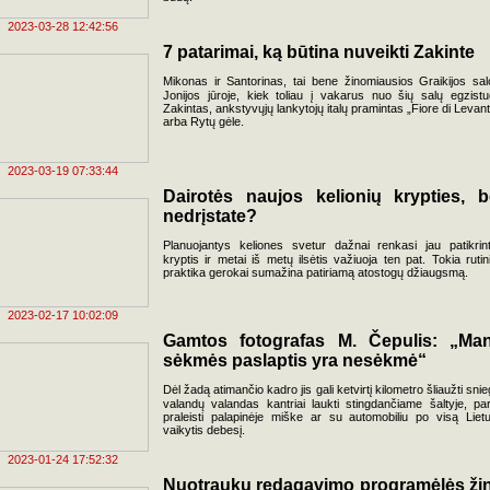
2023-03-28 12:42:56
7 patarimai, ką būtina nuveikti Zakinte
Mikonas ir Santorinas, tai bene žinomiausios Graikijos sal
Jonijos jūroje, kiek toliau į vakarus nuo šių salų egzistu
Zakintas, ankstyvųjų lankytojų italų pramintas „Fiore di Levant
arba Rytų gėle.
2023-03-19 07:33:44
Dairotės naujos kelionių krypties, b
nedrįstate?
Planuojantys keliones svetur dažnai renkasi jau patikrin
kryptis ir metai iš metų ilsėtis važiuoja ten pat. Tokia rutin
praktika gerokai sumažina patiriamą atostogų džiaugsmą.
2023-02-17 10:02:09
Gamtos fotografas M. Čepulis: „Ma
sėkmės paslaptis yra nesėkmė“
Dėl žadą atimančio kadro jis gali ketvirtį kilometro šliaužti snie
valandų valandas kantriai laukti stingdančiame šaltyje, pa
praleisti palapinėje miške ar su automobiliu po visą Liet
vaikytis debesį.
2023-01-24 17:52:32
Nuotraukų redagavimo programėlės ži