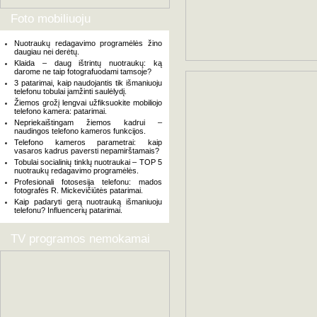
Foto mobiliuoju
Nuotraukų redagavimo programėlės žino
daugiau nei derėtų.
Klaida – daug ištrintų nuotraukų: ką
darome ne taip fotografuodami tamsoje?
3 patarimai, kaip naudojantis tik išmaniuoju
telefonu tobulai įamžinti saulėlydį.
Žiemos grožį lengvai užfiksuokite mobiliojo
telefono kamera: patarimai.
Nepriekaištingam žiemos kadrui –
naudingos telefono kameros funkcijos.
Telefono kameros parametrai: kaip
vasaros kadrus paversti nepamirštamais?
Tobulai socialinių tinklų nuotraukai – TOP 5
nuotraukų redagavimo programėlės.
Profesionali fotosesija telefonu: mados
fotografės R. Mickevičiūtės patarimai.
Kaip padaryti gerą nuotrauką išmaniuoju
telefonu? Influencerių patarimai.
TV programos nemokamai