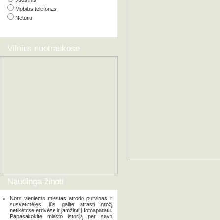
Juostinis
Mobilus telefonas
Neturiu
Vilnius nuotraukose
Naudinga žinoti
Nors vieniems miestas atrodo purvinas ir
susvetimėjęs, jūs galite atrasti grožį
netikėtose erdvėse ir įamžinti jį fotoaparatu.
Papasakokite miesto istoriją per savo