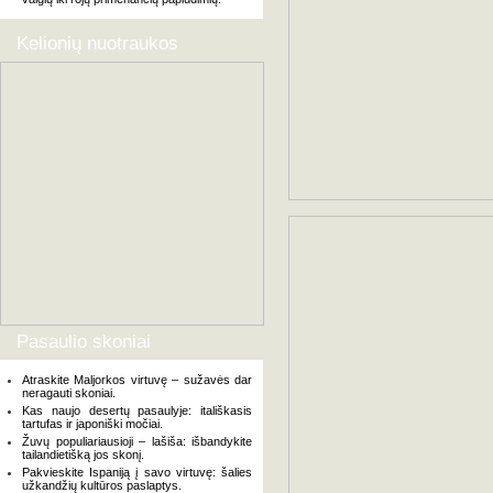
Kelionių nuotraukos
Pasaulio skoniai
Atraskite Maljorkos virtuvę – sužavės dar
neragauti skoniai.
Kas naujo desertų pasaulyje: itališkasis
tartufas ir japoniški močiai.
Žuvų populiariausioji – lašiša: išbandykite
tailandietišką jos skonį.
Pakvieskite Ispaniją į savo virtuvę: šalies
užkandžių kultūros paslaptys.