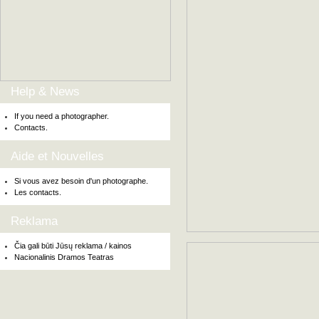
Help & News
If you need a photographer.
Contacts.
Aide et Nouvelles
Si vous avez besoin d'un photographe.
Les contacts.
Reklama
Čia gali būti Jūsų reklama / kainos
Nacionalinis Dramos Teatras