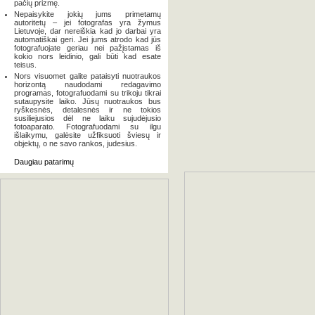
pačių prizmę.
Nepaisykite jokių jums primetamų
autoritetų – jei fotografas yra žymus
Lietuvoje, dar nereiškia kad jo darbai yra
automatiškai geri. Jei jums atrodo kad jūs
fotografuojate geriau nei pažįstamas iš
kokio nors leidinio, gali būti kad esate
teisus.
Nors visuomet galite pataisyti nuotraukos
horizontą naudodami redagavimo
programas, fotografuodami su trikoju tikrai
sutaupysite laiko. Jūsų nuotraukos bus
ryškesnės, detalesnės ir ne tokios
susiliejusios dėl ne laiku sujudėjusio
fotoaparato. Fotografuodami su ilgu
išlaikymu, galėsite užfiksuoti šviesų ir
objektų, o ne savo rankos, judesius.
Daugiau patarimų