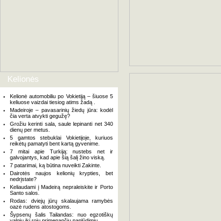
Kelionės
Kelionė automobiliu po Vokietiją – šiuose 5
keliuose vaizdai tiesiog atims žadą .
Madeiroje – pavasarinių žiedų jūra: kodėl
čia verta atvykti gegužę?
Grožiu kerinti sala, saule lepinanti net 340
dienų per metus.
5 gamtos stebuklai Vokietijoje, kuriuos
reikėtų pamatyti bent kartą gyvenime.
7 mitai apie Turkiją: nustebs net ir
galvojantys, kad apie šią šalį žino viską.
7 patarimai, ką būtina nuveikti Zakinte.
Dairotės naujos kelionių krypties, bet
nedrįstate?
Keliaudami į Madeirą nepraleiskite ir Porto
Santo salos.
Rodas: dviejų jūrų skalaujama ramybės
oazė rudens atostogoms.
Šypsenų šalis Tailandas: nuo egzotiškų
valgių iki rojų primenančių paplūdimių.