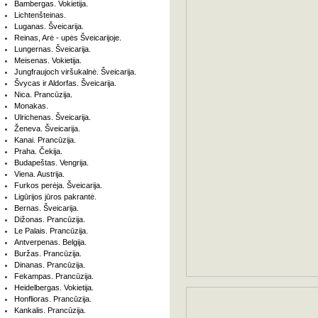
Bambergas. Vokietija.
Lichtenšteinas.
Luganas. Šveicarija.
Reinas, Arė - upės Šveicarijoje.
Lungernas. Šveicarija.
Meisenas. Vokietija.
Jungfraujoch viršukalnė. Šveicarija.
Švycas ir Aldorfas. Šveicarija.
Nica. Prancūzija.
Monakas.
Ulrichenas. Šveicarija.
Ženeva. Šveicarija.
Kanai. Prancūzija.
Praha. Čekija.
Budapeštas. Vengrija.
Viena. Austrija.
Furkos perėja. Šveicarija.
Ligūrijos jūros pakrantė.
Bernas. Šveicarija.
Dižonas. Prancūzija.
Le Palais. Prancūzija.
Antverpenas. Belgija.
Buržas. Prancūzija.
Dinanas. Prancūzija.
Fekampas. Prancūzija.
Heidelbergas. Vokietija.
Honflioras. Prancūzija.
Kankalis. Prancūzija.