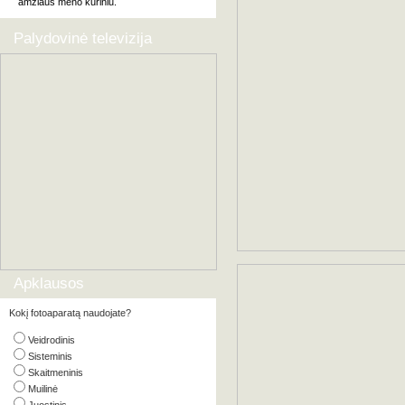
amžiaus meno kūriniu.
Palydovinė televizija
Apklausos
Kokį fotoaparatą naudojate?
Veidrodinis
Sisteminis
Skaitmeninis
Muilinė