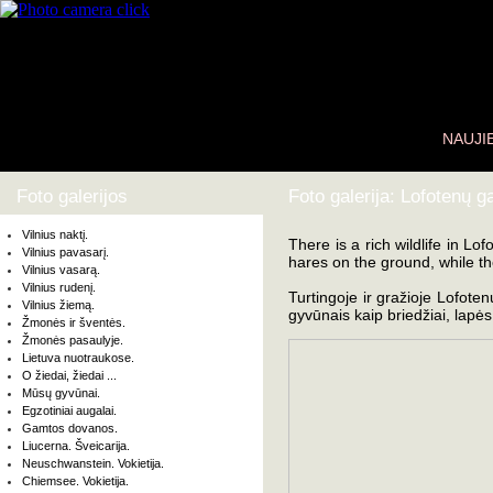
NAUJI
Foto galerijos
Foto galerija: Lofotenų 
Vilnius naktį.
There is a rich wildlife in L
Vilnius pavasarį.
hares on the ground, while t
Vilnius vasarą.
Vilnius rudenį.
Turtingoje ir gražioje Lofote
Vilnius žiemą.
gyvūnais kaip briedžiai, lapės 
Žmonės ir šventės.
Žmonės pasaulyje.
Lietuva nuotraukose.
O žiedai, žiedai ...
Mūsų gyvūnai.
Egzotiniai augalai.
Gamtos dovanos.
Liucerna. Šveicarija.
Neuschwanstein. Vokietija.
Chiemsee. Vokietija.