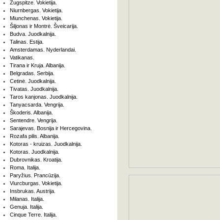
Zugspitze. Vokietija.
Niurnbergas. Vokietija.
Miunchenas. Vokietija.
Šiljonas ir Montrė. Šveicarija.
Budva. Juodkalnija.
Talinas. Estija.
Amsterdamas. Nyderlandai.
Vatikanas.
Tirana ir Kruja. Albanija.
Belgradas. Serbija.
Cetinė. Juodkalnija.
Tivatas. Juodkalnija.
Taros kanjonas. Juodkalnija.
Tanyacsarda. Vengrija.
Škoderis. Albanija.
Sentendre. Vengrija.
Sarajevas. Bosnija ir Hercegovina.
Rozafa pilis. Albanija.
Kotoras - kruizas. Juodkalnija.
Kotoras. Juodkalnija.
Dubrovnikas. Kroatija.
Roma. Italija.
Paryžius. Prancūzija.
Viurcburgas. Vokietija.
Insbrukas. Austrija.
Milanas. Italija.
Genuja. Italija.
Cinque Terre. Italija.