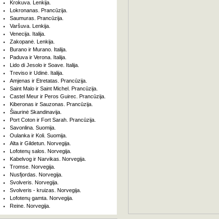
Krokuva. Lenkija.
Lokronanas. Prancūzija.
Saumuras. Prancūzija.
Varšuva. Lenkija.
Venecija. Italija.
Zakopanė. Lenkija.
Burano ir Murano. Italija.
Paduva ir Verona. Italija.
Lido di Jesolo ir Soave. Italija.
Treviso ir Udinė. Italija.
Amjenas ir Etretatas. Prancūzija.
Saint Malo ir Saint Michel. Prancūzija.
Castel Meur ir Peros Guirec. Prancūzija.
Kiberonas ir Sauzonas. Prancūzija.
Šiaurinė Skandinavija.
Port Coton ir Fort Sarah. Prancūzija.
Savonlina. Suomija.
Oulanka ir Koli. Suomija.
Alta ir Gildetun. Norvegija.
Lofotenų salos. Norvegija.
Kabelvog ir Narvikas. Norvegija.
Tromse. Norvegija.
Nusfjordas. Norvegija.
Svolveris. Norvegija.
Svolveris - kruizas. Norvegija.
Lofotenų gamta. Norvegija.
Reine. Norvegija.