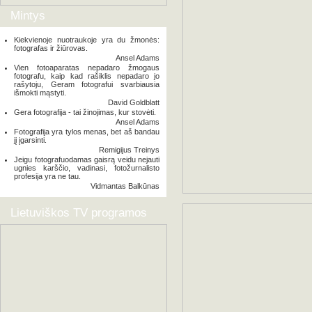
Mintys
Kiekvienoje nuotraukoje yra du žmonės:
fotografas ir žiūrovas.
Ansel Adams
Vien fotoaparatas nepadaro žmogaus
fotografu, kaip kad rašiklis nepadaro jo
rašytoju, Geram fotografui svarbiausia
išmokti mąstyti.
David Goldblatt
Gera fotografija - tai žinojimas, kur stovėti.
Ansel Adams
Fotografija yra tylos menas, bet aš bandau
jį įgarsinti.
Remigijus Treinys
Jeigu fotografuodamas gaisrą veidu nejauti
ugnies karščio, vadinasi, fotožurnalisto
profesija yra ne tau.
Vidmantas Balkūnas
Lietuviškos TV programos