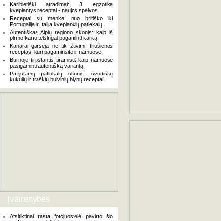
Karibietiški atradimai: 3 egzotika
kvepiantys receptai - naujos spalvos.
Receptai su menke: nuo britiško iki
Portugalija ir Italija kvepiančių patiekalų.
Autentiškas Alpių regiono skonis: kaip iš
pirmo karto teisingai pagaminti karką.
Kanarai garsėja ne tik žuvimi: triušienos
receptas, kurį pagaminsite ir namuose.
Burnoje tirpstantis tiramisu: kaip namuose
pasigaminti autentišką variantą.
Pažįstamų patiekalų skonis: švediškų
kukulių ir traškių bulvinių blynų receptai.
Įvairenybės
Atsitiktinai rasta fotojuostelė pavirto šio