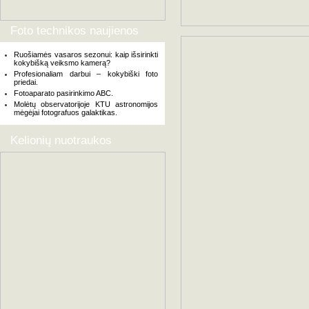
Foto technikos naujienos
Ruošiamės vasaros sezonui: kaip išsirinkti
kokybišką veiksmo kamerą?
Profesionaliam darbui – kokybiški foto
priedai.
Fotoaparato pasirinkimo ABC.
Molėtų observatorijoje KTU astronomijos
mėgėjai fotografuos galaktikas.
Kelionių nuotraukos